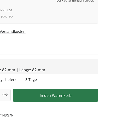
Du kaufst genau 1 Stück
exkl. USt.
l. 19% USt.
. Versandkosten
e: 82 mm | Länge: 82 mm
g, Lieferzeit 1-3 Tage
l: Gib den gewünschten Wert ein oder be
Stk
In den Warenkorb
VI143G76