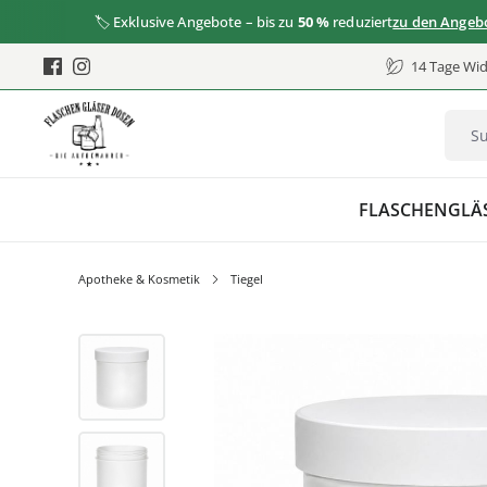
🏷️ Exklusive Angebote – bis zu
50 %
reduziert
zu den Angeboten
14 Tage Wid
FLASCHEN
GLÄ
Apotheke & Kosmetik
Tiegel
Bildergalerie überspringen