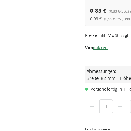
0,83 €
(0,83 €/Stk.) 
0,99 €
(0,99 €/Stk.) ink
Preise inkl. MwSt. zzgl
Von
mikken
Abmessungen:
Breite: 82 mm | Höh
Versandfertig in 1 Ta
Produkt Anzah
Produktnummer: