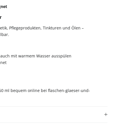
gnet
r
tik, Pflegeprodukten, Tinkturen und Ölen –
lbar.
rauch mit warmem Wasser ausspülen
net
50 ml bequem online bei flaschen-glaeser-und-