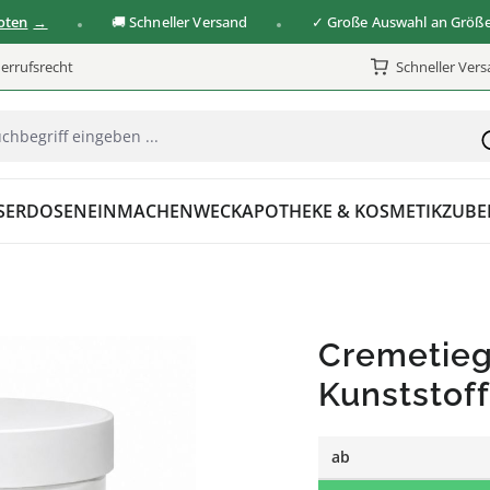
🚚 Schneller Versand
✓ Große Auswahl an Größen & 
errufsrecht
Schneller Ver
SER
DOSEN
EINMACHEN
WECK
APOTHEKE & KOSMETIK
ZUBE
Cremetieg
Kunststoff
ab