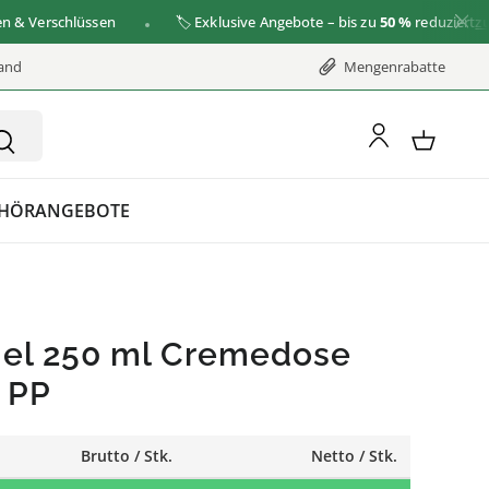
Verschlüssen
🏷️ Exklusive Angebote – bis zu
50 %
reduziert
zu den
sand
Mengenrabatte
HÖR
ANGEBOTE
el 250 ml Cremedose
 PP
Brutto / Stk.
Netto / Stk.