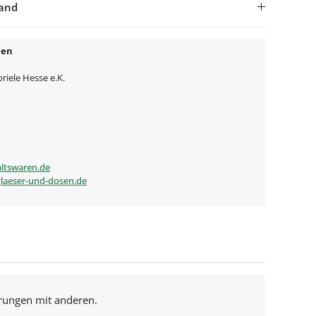
sand
nen
iele Hesse e.K.
ltswaren.de
laeser-und-dosen.de
hrungen mit anderen.