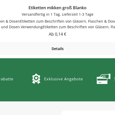
Etiketten mikken groß Blanko
Versandfertig in 1 Tag, Lieferzeit 1-3 Tage
chen & DosenEtiketten zum Beschriften von Gläsern, Flaschen & Dos
rn und Dosen.VerwendungEtiketten zum Beschriften von Gläsern, F
ch reinigenGut trocknen lassenJetzt bestellenBestelle Etiketten 
Regulärer Preis:
Ab
0,14 €
Details
abatte
Exklusive Angebote