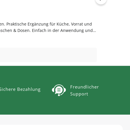
en. Praktische Ergänzung für Küche, Vorrat und
laschen & Dosen. Einfach in der Anwendung und
bequem online bei flaschen-glaeser-und-dosen.de.
Freundlicher
Sichere Bezahlung
Support