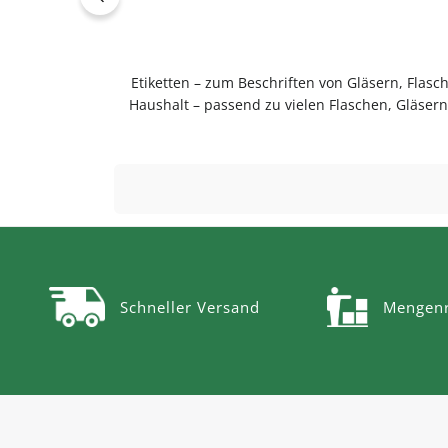
Etiketten – zum Beschriften von Gläsern, Flas
Haushalt – passend zu vielen Flaschen, Gläse
langlebig im Gebrauch.PflegehinweiseNach Gebrau
Schneller Versand
Mengenr