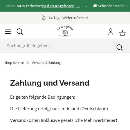
is zu
50 %
reduziert
zu den Angeboten
🚚 Schneller Versand
14 Tage Widerrufsrecht
Shop Service
Versand & Zahlung
Zahlung und Versand
Es gelten folgende Bedingungen:
Die Lieferung erfolgt nur im Inland (Deutschland).
Versandkosten (inklusive gesetzliche Mehrwertsteuer)