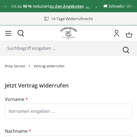
te – bis zu
50 %
reduziert
zu den Angeboten
🚚 Schneller Versa
14 Tage Widerrufsrecht
Shop Service
Vertrag widerrufen
Jetzt Vertrag widerrufen
Vorname
*
Nachname
*