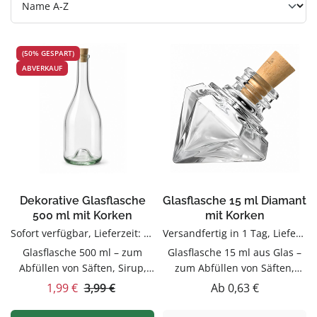
(50% GESPART)
ABVERKAUF
Dekorative Glasflasche
Glasflasche 15 ml Diamant
500 ml mit Korken
mit Korken
Sofort verfügbar, Lieferzeit: 1-3 Tage
Versandfertig in 1 Tag, Lieferzeit 1-3 Tage
Glasflasche 500 ml – zum
Glasflasche 15 ml aus Glas –
Abfüllen von Säften, Sirup,
zum Abfüllen von Säften,
Likören & ÖlenDieser
Sirup, Likören & ÖlenDieser
Verkaufspreis:
Regulärer Preis:
Regulärer Preis:
1,99 €
3,99 €
Ab
0,63 €
Glasflasche 500 ml ist zum
Glasflasche 15 ml aus Glas ist
Abfüllen von Säften, Sirup,
zum Abfüllen von Säften,