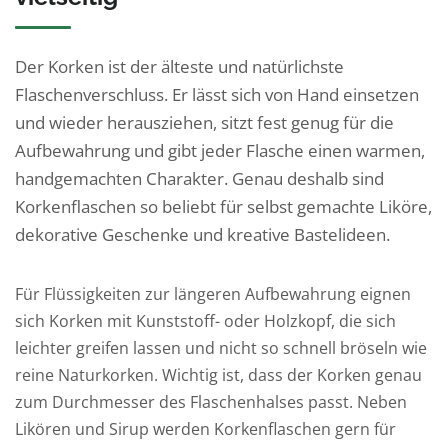
Flüssigkeiten –
ca. 200 mlMaterial:
wiederbefüllbar und
GlasVerschluss:
vielseitig.PflegehinweiseVor
KorkenSpülmaschinengeeign
Der Korken ist der älteste und natürlichste
dem ersten Gebrauch mit
etVielseitig einsetzbarUnsere
Flaschenverschluss. Er lässt sich von Hand einsetzen
warmem Wasser
Glasflaschen sind Zum
und wieder herausziehen, sitzt fest genug für die
ausspülenSpülmaschinengeei
Abfüllen von Säften, Sirup,
gnetGut trocknen lassenJetzt
Likören, Ölen und weiteren
Aufbewahrung und gibt jeder Flasche einen warmen,
bestellenBestelle deinen
Flüssigkeiten –
handgemachten Charakter. Genau deshalb sind
Glasflasche 200 ml bequem
wiederbefüllbar und
Korkenflaschen so beliebt für selbst gemachte Liköre,
online bei flaschen-glaeser-
vielseitig.PflegehinweiseVor
und-dosen.de.
dem ersten Gebrauch mit
dekorative Geschenke und kreative Bastelideen.
warmem Wasser
ausspülenSpülmaschinengeei
Für Flüssigkeiten zur längeren Aufbewahrung eignen
gnetGut trocknen lassenJetzt
bestellenBestelle deinen
sich Korken mit Kunststoff- oder Holzkopf, die sich
Glasflasche 200 ml bequem
leichter greifen lassen und nicht so schnell bröseln wie
online bei flaschen-glaeser-
reine Naturkorken. Wichtig ist, dass der Korken genau
und-dosen.de.
zum Durchmesser des Flaschenhalses passt. Neben
Likören und Sirup werden Korkenflaschen gern für