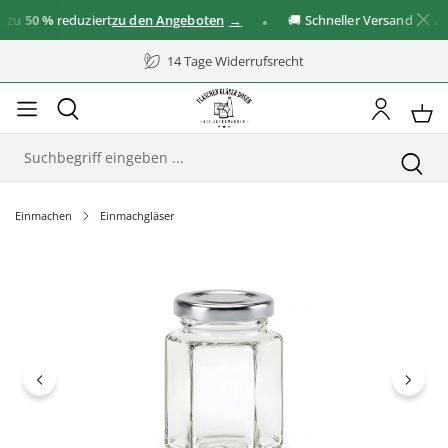
u
50 %
reduziert
zu den Angeboten
🚚 Schneller Versand
✓
14 Tage Widerrufsrecht
Einmachen
Einmachgläser
Bildergalerie überspringen