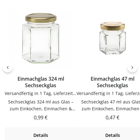
Anwendung und langlebig im
lassenJetzt bestellenBestel
Gebrauch.PflegehinweiseNach
Etiketten bequem online be
Gebrauch reinigenGut trocknen
flaschen-glaeser-und-dosen.
lassenJetzt bestellenBestelle
Trichter bequem online bei
flaschen-glaeser-und-dosen.de.
Einmachglas 324 ml
Einmachglas 47 ml
Sechseckglas
Sechseckglas
Versandfertig in 1 Tag, Lieferzeit 1-3 Tage
Sechseckglas 324 ml aus Glas –
Sechseckglas 47 ml aus Glas
zum Einkochen, Einmachen &
zum Einkochen, Einmachen
AufbewahrenDieser Sechseckglas
AufbewahrenDieser Sechseck
Regulärer Preis:
Regulärer Prei
0,99 €
0,47 €
324 ml aus Glas ist zum
47 ml aus Glas ist zum Einkoc
Einkochen, Einmachen &
Einmachen & Aufbewahren
Details
Details
Aufbewahren. Hochwertig
Hochwertig verarbeitet und 