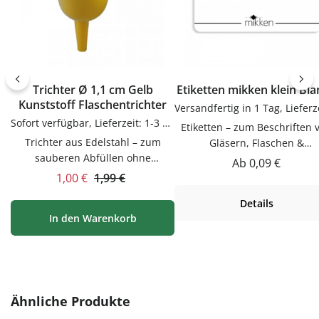
Trichter Ø 1,1 cm Gelb
Etiketten mikken klein Bl
Kunststoff Flaschentrichter
Sofort verfügbar, Lieferzeit: 1-3 Tage
Etiketten – zum Beschriften 
Trichter aus Edelstahl – zum
Gläsern, Flaschen &
sauberen Abfüllen ohne
DosenEtiketten zum Beschrif
Regulärer Preis:
Ab
0,09 €
KleckernTrichter zum sauberen
von Gläsern, Flaschen & Dos
Verkaufspreis:
Regulärer Preis:
1,00 €
1,99 €
Abfüllen ohne Kleckern.
Praktische Ergänzung für Kü
Details
Praktische Ergänzung für Küche,
Vorrat und Haushalt – passen
In den Warenkorb
Vorrat und Haushalt – passend zu
vielen Flaschen, Gläsern u
vielen Flaschen, Gläsern und
Dosen.VerwendungEtiketten
Dosen.Produktdetails auf einen
Beschriften von Gläsern, Flas
BlickMaterial:
& Dosen. Einfach in der
EdelstahlVerwendungTrichter
Anwendung und langlebig 
zum sauberen Abfüllen ohne
Produktgalerie überspringen
Gebrauch.PflegehinweiseNa
Ähnliche Produkte
Kleckern. Einfach in der
Gebrauch reinigenGut trock