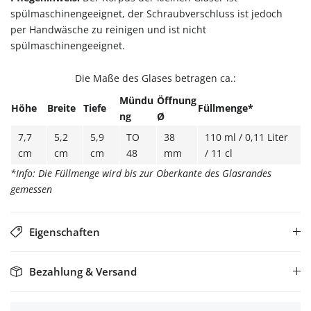
spülmaschinengeeignet, der Schraubverschluss ist jedoch
per Handwäsche zu reinigen und ist nicht
spülmaschinengeeignet.
Die Maße des Glases betragen ca.:
Mündu
Öffnung
Höhe
Breite
Tiefe
Füllmenge*
ng
Ø
7,7
5,2
5,9
TO
38
110 ml / 0,11 Liter
cm
cm
cm
48
mm
/ 11 cl
*Info: Die Füllmenge wird bis zur Oberkante des Glasrandes
gemessen
Eigenschaften
Bezahlung & Versand