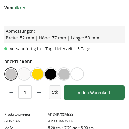
Von
mikken
Abmessungen:
Breite: 52 mm | Höhe: 77 mm | Länge: 59 mm
Versandfertig in 1 Tag, Lieferzeit 1-3 Tage
AUSWÄHLEN
DECKELFARBE
BLUESEAL Silber
BLUESEAL Weiß
Gold
Schwarz
Silber
Weiß
Produkt Anzahl: Gib den gewünschten Wert
Stk
In den Warenkorb
Produktnummer:
VI134P78SVBSSi
GTIN/EAN:
4250629979126
Maße:
5,20 cm × 7,70 cm × 5,90 cm