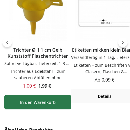
Trichter Ø 1,1 cm Gelb
Etiketten mikken klein Bl
Kunststoff Flaschentrichter
Sofort verfügbar, Lieferzeit: 1-3 Tage
Etiketten – zum Beschriften 
Trichter aus Edelstahl – zum
Gläsern, Flaschen &
sauberen Abfüllen ohne
DosenEtiketten zum Beschrif
Regulärer Preis:
Ab
0,09 €
KleckernTrichter zum sauberen
von Gläsern, Flaschen & Dos
Verkaufspreis:
Regulärer Preis:
1,00 €
1,99 €
Abfüllen ohne Kleckern.
Praktische Ergänzung für Kü
Details
Praktische Ergänzung für Küche,
Vorrat und Haushalt – passen
In den Warenkorb
Vorrat und Haushalt – passend zu
vielen Flaschen, Gläsern u
vielen Flaschen, Gläsern und
Dosen.VerwendungEtiketten
Dosen.Produktdetails auf einen
Beschriften von Gläsern, Flas
BlickMaterial:
& Dosen. Einfach in der
EdelstahlVerwendungTrichter
Anwendung und langlebig 
Produktgalerie überspringen