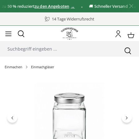
u
50 %
reduziert
zu den Angeboten
🚚 Schneller Versand
14 Tage Widerrufsrecht
Einmachen
Einmachgläser
Bildergalerie überspringen