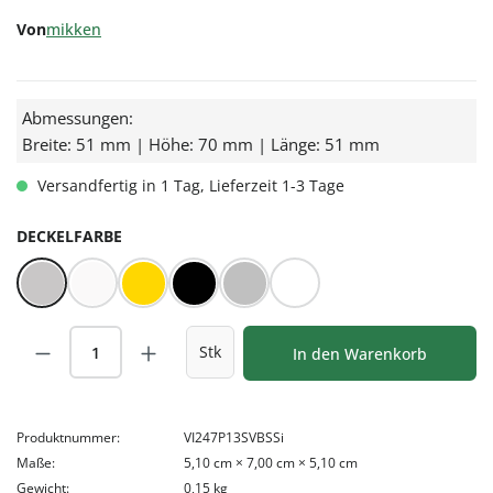
Von
mikken
Abmessungen:
Breite: 51 mm | Höhe: 70 mm | Länge: 51 mm
Versandfertig in 1 Tag, Lieferzeit 1-3 Tage
AUSWÄHLEN
DECKELFARBE
BLUESEAL Silber
BLUESEAL Weiß
Gold
Schwarz
Silber
Weiß
Produkt Anzahl: Gib den gewünschten Wert
Stk
In den Warenkorb
Produktnummer:
VI247P13SVBSSi
Maße:
5,10 cm × 7,00 cm × 5,10 cm
Gewicht:
0,15 kg