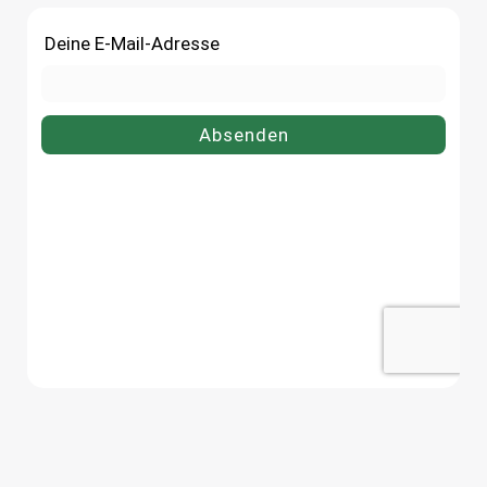
Einmachglas 218 ml bequem
online bei flaschen-glaeser-
online bei flaschen-glaeser-und-
dosen.de.
dosen.de.