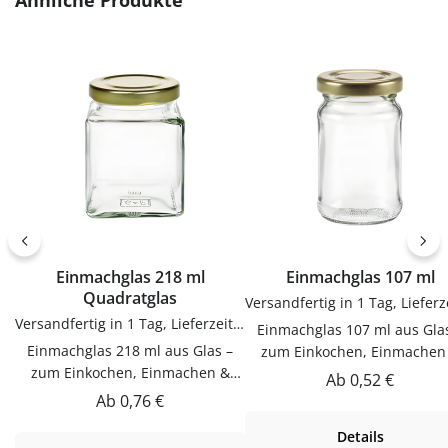
Ähnliche Produkte
zum sauberen Abfüllen ohne
Gebrauch.PflegehinweiseNa
Kleckern. Einfach in der
Gebrauch reinigenGut trock
Anwendung und langlebig im
lassenJetzt bestellenBestel
Gebrauch.PflegehinweiseNach
Etiketten bequem online be
Gebrauch reinigenGut trocknen
flaschen-glaeser-und-dosen.
lassenJetzt bestellenBestelle
Trichter bequem online bei
flaschen-glaeser-und-dosen.de.
Einmachglas 218 ml
Einmachglas 107 ml
Quadratglas
Versandfertig in 1 Tag, Lieferzeit 1-3 Tage
Einmachglas 107 ml aus Gla
Einmachglas 218 ml aus Glas –
zum Einkochen, Einmachen
zum Einkochen, Einmachen &
AufbewahrenDieser Einmach
Regulärer Preis:
Ab
0,52 €
AufbewahrenDieser Einmachglas
107 ml aus Glas ist zum
Regulärer Preis:
Ab
0,76 €
218 ml aus Glas ist zum
Einkochen, Einmachen &
Details
Einkochen, Einmachen &
Aufbewahren. Hochwertig