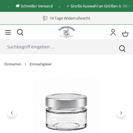
🚚 Schneller Versand
✓ Große Auswahl an Größen & Verschlü
14 Tage Widerrufsrecht
Einmachen
Einmachgläser
Bildergalerie überspringen