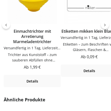
Einmachtrichter mit
Etiketten mikken klein Bl
Arretierung
Marmeladentrichter
Etiketten – zum Beschriften 
Versandfertig in 1 Tag, Lieferzeit 1-3 Tage
Gläsern, Flaschen &
Trichter aus Kunststoff – zum
DosenEtiketten zum Beschrif
Regulärer Preis:
Ab
0,09 €
sauberen Abfüllen ohne
von Gläsern, Flaschen & Dos
KleckernTrichter zum sauberen
Praktische Ergänzung für Kü
Regulärer Preis:
Ab
1,99 €
Details
Abfüllen ohne Kleckern.
Vorrat und Haushalt – passen
Praktische Ergänzung für Küche,
vielen Flaschen, Gläsern u
Details
Vorrat und Haushalt – passend zu
Dosen.VerwendungEtiketten
vielen Flaschen, Gläsern und
Beschriften von Gläsern, Flas
Dosen.Produktdetails auf einen
& Dosen. Einfach in der
BlickMaterial:
Anwendung und langlebig 
Produktgalerie überspringen
Ähnliche Produkte
KunststoffVerwendungTrichter
Gebrauch.PflegehinweiseNa
zum sauberen Abfüllen ohne
Gebrauch reinigenGut trock