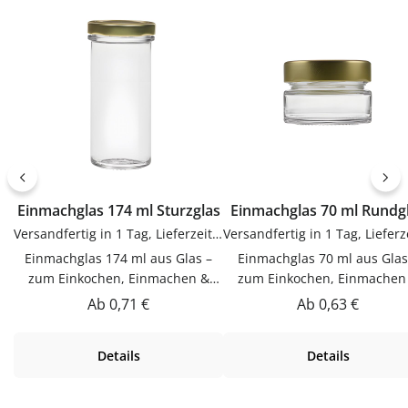
Kleckern. Einfach in der
lassenJetzt bestellenBestel
Anwendung und langlebig im
Etiketten bequem online be
Gebrauch.PflegehinweiseNach
flaschen-glaeser-und-dosen.
Gebrauch reinigenGut trocknen
lassenJetzt bestellenBestelle
Trichter bequem online bei
flaschen-glaeser-und-dosen.de.
Einmachglas 174 ml Sturzglas
Einmachglas 70 ml Run
Versandfertig in 1 Tag, Lieferzeit 1-3 Tage
Einmachglas 174 ml aus Glas –
Einmachglas 70 ml aus Glas
zum Einkochen, Einmachen &
zum Einkochen, Einmachen
AufbewahrenDieser Einmachglas
AufbewahrenDieser Einmach
Regulärer Preis:
Regulärer Preis:
Ab
0,71 €
Ab
0,63 €
174 ml aus Glas ist zum
70 ml aus Glas ist zum Einkoc
Einkochen, Einmachen &
Einmachen & Aufbewahren
Details
Details
Aufbewahren. Hochwertig
Hochwertig verarbeitet und 
verarbeitet und für den täglichen
den täglichen Gebrauch
Gebrauch gemacht.Material
gemacht.Material GlasGlas i