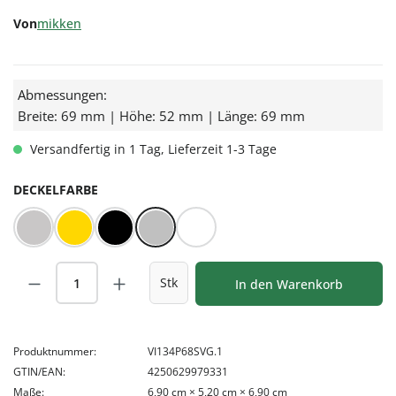
Von
mikken
Abmessungen:
Breite: 69 mm | Höhe: 52 mm | Länge: 69 mm
Versandfertig in 1 Tag, Lieferzeit 1-3 Tage
AUSWÄHLEN
DECKELFARBE
BLUESEAL Silber
Gold
Schwarz
Silber
Weiß
Produkt Anzahl: Gib den gewünschten Wert
Stk
In den Warenkorb
Produktnummer:
VI134P68SVG.1
GTIN/EAN:
4250629979331
Maße:
6,90 cm × 5,20 cm × 6,90 cm