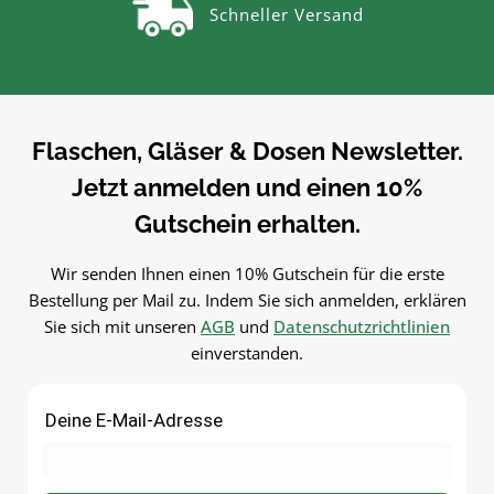
Schneller Versand
zum sauberen Abfüllen ohne
Kleckern. Einfach in der
Kleckern. Einfach in der
Anwendung und langlebig 
Anwendung und langlebig im
Gebrauch.PflegehinweiseNa
Gebrauch.PflegehinweiseNach
Gebrauch reinigenGut trock
Gebrauch reinigenGut trocknen
lassenJetzt bestellenBestel
lassenJetzt bestellenBestelle
Trichter bequem online be
Flaschen, Gläser & Dosen Newsletter.
Trichter bequem online bei
flaschen-glaeser-und-dosen.
Jetzt anmelden und einen 10%
flaschen-glaeser-und-dosen.de.
Gutschein erhalten.
Wir senden Ihnen einen 10% Gutschein für die erste
Bestellung per Mail zu. Indem Sie sich anmelden, erklären
Sie sich mit unseren
AGB
und
Datenschutzrichtlinien
einverstanden.