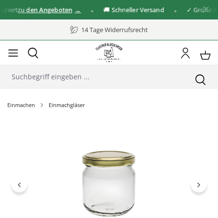
iert
zu den Angeboten
🚚 Schneller Versand
✓ Große Aus
14 Tage Widerrufsrecht
Einmachen
Einmachgläser
Bildergalerie überspringen