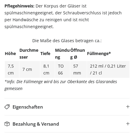
Pflegehinweis:
Der Korpus der Gläser ist
spülmaschinengeeignet, der Schraubverschluss ist jedoch
per Handwäsche zu reinigen und ist nicht
spülmaschinengeeignet.
Die Maße des Glases betragen ca.:
Durchme
Mündu
Öffnun
Höhe
Tiefe
Füllmenge*
sser
ng
g Ø
7,5
8,1
TO
57
212 ml / 0,21 Liter
7 cm
cm
cm
66
mm
/ 21 cl
*Info: Die Füllmenge wird bis zur Oberkante des Glasrandes
gemessen
Eigenschaften
Bezahlung & Versand