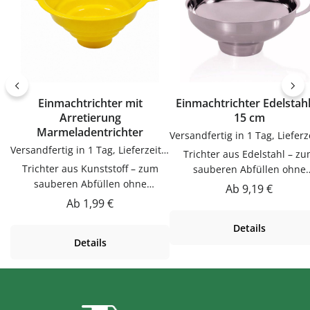
Einmachtrichter mit
Einmachtrichter Edelstah
Arretierung
15 cm
Marmeladentrichter
Versandfertig in 1 Tag, Lieferzeit 1-3 Tage
Trichter aus Edelstahl – zum
Trichter aus Kunststoff – zum
sauberen Abfüllen ohne
sauberen Abfüllen ohne
KleckernTrichter zum saube
Regulärer Preis:
Ab
9,19 €
KleckernTrichter zum sauberen
Abfüllen ohne Kleckern.
Regulärer Preis:
Ab
1,99 €
Abfüllen ohne Kleckern.
Praktische Ergänzung für Kü
Details
Praktische Ergänzung für Küche,
Vorrat und Haushalt – passen
Details
Vorrat und Haushalt – passend zu
vielen Flaschen, Gläsern u
vielen Flaschen, Gläsern und
Dosen.Produktdetails auf ei
Dosen.Produktdetails auf einen
BlickMaterial:
BlickMaterial:
EdelstahlVerwendungTricht
KunststoffVerwendungTrichter
zum sauberen Abfüllen oh