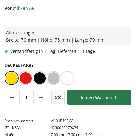
Von
mikken ART
Abmessungen:
Breite: 70 mm | Höhe: 75 mm | Länge: 70 mm
Versandfertig in 1 Tag, Lieferzeit 1-3 Tage
AUSWÄHLEN
DECKELFARBE
Gold
Rot/Weiß kariert
Schwarz
Silber
Weiß
Produkt Anzahl: Gib den gewünschten Wert
Stk
In den Warenkorb
Produktnummer:
VI134P49SVG
GTIN/EAN:
4250629979874
Maße:
7,00 cm × 7,50 cm × 7,00 cm