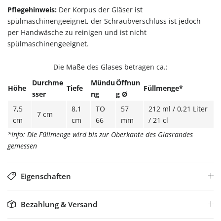
Pflegehinweis:
Der Korpus der Gläser ist
spülmaschinengeeignet, der Schraubverschluss ist jedoch
per Handwäsche zu reinigen und ist nicht
spülmaschinengeeignet.
Die Maße des Glases betragen ca.:
Durchme
Mündu
Öffnun
Höhe
Tiefe
Füllmenge*
sser
ng
g Ø
7,5
8,1
TO
57
212 ml / 0,21 Liter
7 cm
cm
cm
66
mm
/ 21 cl
*Info: Die Füllmenge wird bis zur Oberkante des Glasrandes
gemessen
Eigenschaften
Bezahlung & Versand