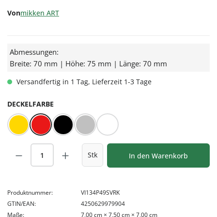
Von
mikken ART
Abmessungen:
Breite: 70 mm | Höhe: 75 mm | Länge: 70 mm
Versandfertig in 1 Tag, Lieferzeit 1-3 Tage
AUSWÄHLEN
DECKELFARBE
Gold
Rot/Weiß kariert
Schwarz
Silber
Weiß
Produkt Anzahl: Gib den gewünschten Wert
Stk
In den Warenkorb
Produktnummer:
VI134P49SVRK
GTIN/EAN:
4250629979904
Maße:
7,00 cm × 7,50 cm × 7,00 cm