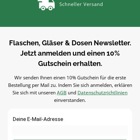
Schneller Versand
zum sauberen Abfüllen ohne
Kleckern. Einfach in der
Kleckern. Einfach in der
Anwendung und langlebig 
Anwendung und langlebig im
Gebrauch.PflegehinweiseNa
Gebrauch.PflegehinweiseNach
Gebrauch reinigenGut trock
Gebrauch reinigenGut trocknen
lassenJetzt bestellenBestel
lassenJetzt bestellenBestelle
Trichter bequem online be
Flaschen, Gläser & Dosen Newsletter.
Trichter bequem online bei
flaschen-glaeser-und-dosen.
Jetzt anmelden und einen 10%
flaschen-glaeser-und-dosen.de.
Gutschein erhalten.
Wir senden Ihnen einen 10% Gutschein für die erste
Bestellung per Mail zu. Indem Sie sich anmelden, erklären
Sie sich mit unseren
AGB
und
Datenschutzrichtlinien
einverstanden.