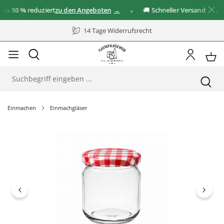
u
50 %
reduziert
zu den Angeboten
🚚 Schneller Versand
✓
14 Tage Widerrufsrecht
Einmachen
Einmachgläser
Bildergalerie überspringen