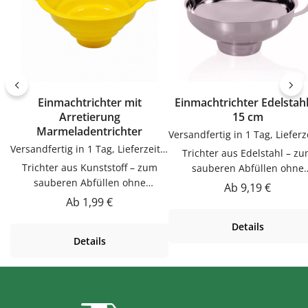
Einmachtrichter mit
Einmachtrichter Edelstah
Arretierung
15 cm
Marmeladentrichter
Versandfertig in 1 Tag, Lieferzeit 1-3 Tage
Trichter aus Edelstahl – zum
Trichter aus Kunststoff – zum
sauberen Abfüllen ohne
sauberen Abfüllen ohne
KleckernTrichter zum saube
Regulärer Preis:
Ab
9,19 €
KleckernTrichter zum sauberen
Abfüllen ohne Kleckern.
Regulärer Preis:
Ab
1,99 €
Abfüllen ohne Kleckern.
Praktische Ergänzung für Kü
Details
Praktische Ergänzung für Küche,
Vorrat und Haushalt – passen
Details
Vorrat und Haushalt – passend zu
vielen Flaschen, Gläsern u
vielen Flaschen, Gläsern und
Dosen.Produktdetails auf ei
Dosen.Produktdetails auf einen
BlickMaterial:
BlickMaterial:
EdelstahlVerwendungTricht
KunststoffVerwendungTrichter
zum sauberen Abfüllen oh