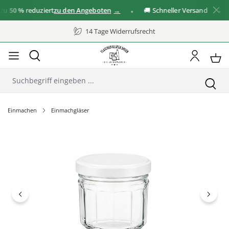
50 %
reduziert
zu den Angeboten
🚚 Schneller Versand
✓
14 Tage Widerrufsrecht
Einmachen
Einmachgläser
Bildergalerie überspringen