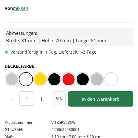
Von
mikken
Abmessungen:
Breite: 81 mm | Höhe: 70 mm | Länge: 81 mm
Versandfertig in 1 Tag, Lieferzeit 1-3 Tage
AUSWÄHLEN
DECKELFARBE
BLUESEAL Silber
BLUESEAL Weiß
Gold
Orbit™ schwarz
Rot/Weiß kariert
Schwarz
Silber
Weiß
Produkt Anzahl: Gib den gewünschten Wert
Stk
In den Warenkorb
Produktnummer:
VI135P55BSW
GTIN/EAN:
4250629980061
Maße:
8,10 cm × 7,00 cm × 8,10 cm