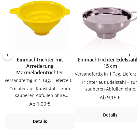
Einmachtrichter mit
Einmachtrichter Edelstah
Arretierung
15 cm
Marmeladentrichter
Versandfertig in 1 Tag, Lieferzeit 1-3 Tage
Trichter aus Edelstahl – zum
Trichter aus Kunststoff – zum
sauberen Abfüllen ohne
sauberen Abfüllen ohne
KleckernTrichter zum saube
Regulärer Preis:
Ab
9,19 €
KleckernTrichter zum sauberen
Abfüllen ohne Kleckern.
Regulärer Preis:
Ab
1,99 €
Abfüllen ohne Kleckern.
Praktische Ergänzung für Kü
Details
Praktische Ergänzung für Küche,
Vorrat und Haushalt – passen
Details
Vorrat und Haushalt – passend zu
vielen Flaschen, Gläsern u
vielen Flaschen, Gläsern und
Dosen.Produktdetails auf ei
Dosen.Produktdetails auf einen
BlickMaterial: