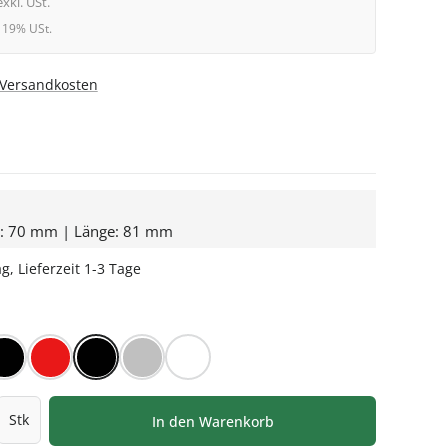
exkl. USt.
l. 19% USt.
. Versandkosten
e: 70 mm | Länge: 81 mm
g, Lieferzeit 1-3 Tage
HLEN
iß
Orbit™ schwarz
Rot/Weiß kariert
Schwarz
Silber
Weiß
l: Gib den gewünschten Wert ein oder be
Stk
In den Warenkorb