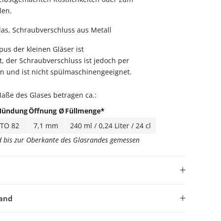
len.
as, Schraubverschluss aus Metall
us der kleinen Gläser ist
 der Schraubverschluss ist jedoch per
n und ist nicht spülmaschinengeeignet.
aße des Glases betragen ca.:
ündung
Öffnung Ø
Füllmenge*
TO 82
7,1 mm
240 ml / 0,24 Liter / 24 cl
rd bis zur Oberkante des Glasrandes gemessen
sand