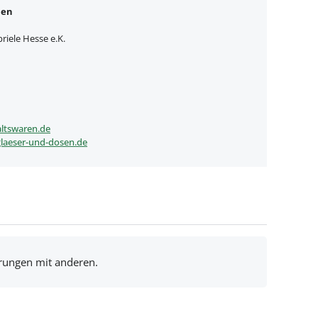
nen
iele Hesse e.K.
ltswaren.de
laeser-und-dosen.de
hrungen mit anderen.