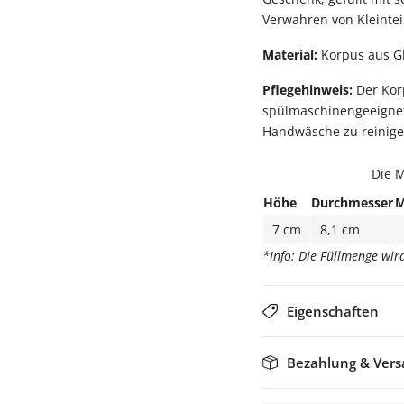
Verwahren von Kleintei
Material:
Korpus aus Gl
Pflegehinweis:
Der Korp
spülmaschinengeeignet,
Handwäsche zu reinige
Die M
Höhe
Durchmesser
M
7 cm
8,1 cm
*Info: Die Füllmenge wi
Eigenschaften
Bezahlung & Ver