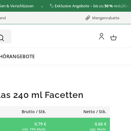
Verschlüssen
🏷️ Exklusive Angebote – bis zu
50 %
reduziert
zu de
sand
Mengenrabatte
HÖR
ANGEBOTE
as 240 ml Facetten
Brutto / Stk.
Netto / Stk.
0,79 €
0,66 €
inkl. 19% MwSt.
zzgl. MwSt.