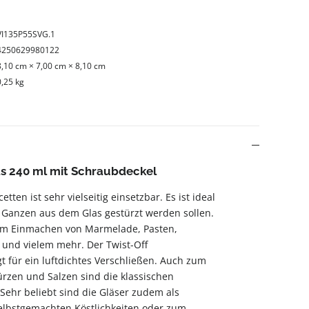
VI135P55SVG.1
4250629980122
8,10 cm × 7,00 cm × 8,10 cm
0,25 kg
s 240 ml mit Schraubdeckel
etten ist sehr vielseitig einsetzbar. Es ist ideal
im Ganzen aus dem Glas gestürzt werden sollen.
zum Einmachen von Marmelade, Pasten,
und vielem mehr. Der Twist-Off
t für ein luftdichtes Verschließen. Auch zum
zen und Salzen sind die klassischen
 Sehr beliebt sind die Gläser zudem als
selbstgemachten Köstlichkeiten oder zum