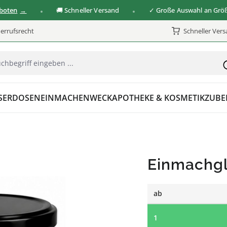
🚚 Schneller Versand
✓ Große Auswahl an Größen & 
errufsrecht
Schneller Ver
SER
DOSEN
EINMACHEN
WECK
APOTHEKE & KOSMETIK
ZUBE
Einmachgl
ab
1