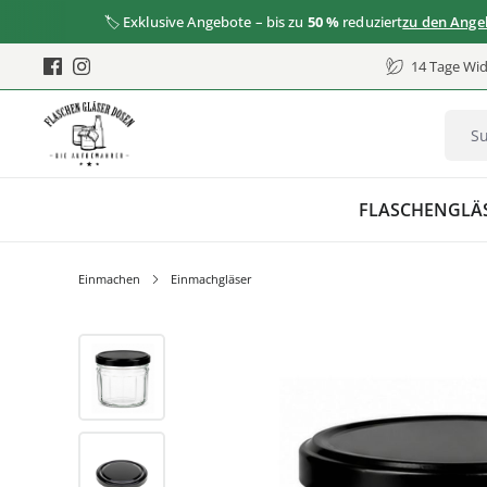
🏷️ Exklusive Angebote – bis zu
50 %
reduziert
zu den Angeboten
14 Tage Wid
FLASCHEN
GLÄ
Einmachen
Einmachgläser
Bildergalerie überspringen