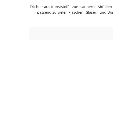
Trichter aus Kunststoff – zum sauberen Abfüllen ohne KleckernTrichter zum sauberen Abfüllen ohne Kleckern. Praktische Ergänzung für Küche, Vorrat und Haushalt
– passend zu vielen Flaschen, Gläsern und Do
Einfach in der Anwendung und langlebig im Gebr