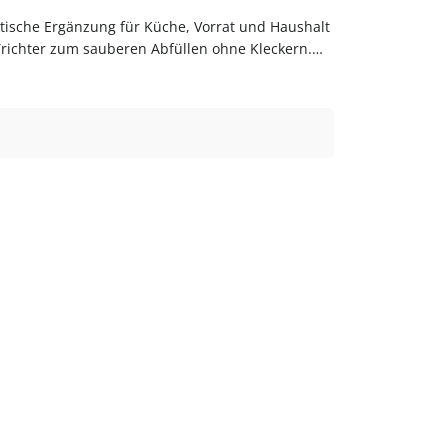
Trichter zum sauberen Abfüllen ohne Kleckern.
zt bestellenBestelle Trichter bequem online bei