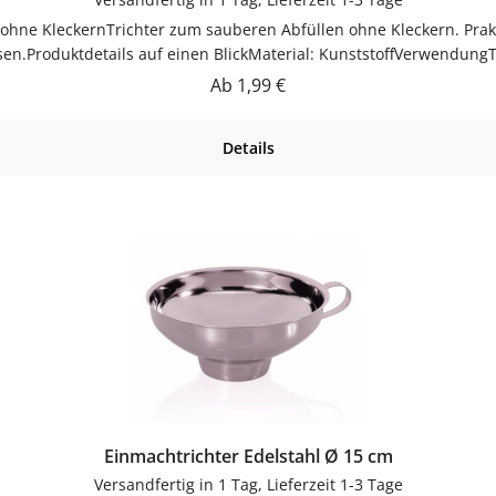
sen.Produktdetails auf einen BlickMaterial: KunststoffVerwendung
auch.PflegehinweiseNach Gebrauch reinigenGut trocknen lassenJet
Regulärer Preis:
Ab
1,99 €
flaschen-glaeser-und-dosen.de.
Details
Einmachtrichter Edelstahl Ø 15 cm
Versandfertig in 1 Tag, Lieferzeit 1-3 Tage