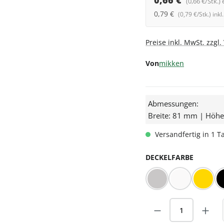
0,66 €
(0,66 €/Stk.) 
0,79 €
(0,79 €/Stk.) ink
Preise inkl. MwSt. zzgl
Von
mikken
Abmessungen:
Breite: 81 mm | Höh
Versandfertig in 1 Ta
AUSWÄ
DECKELFARBE
BLUESEAL Silber
BLUESEAL We
Gold
Produkt Anzah