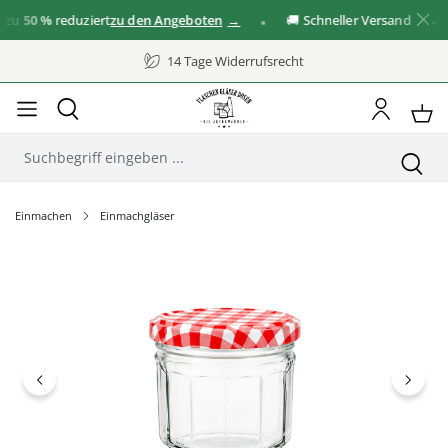
u
50 %
reduziert
zu den Angeboten
🚚 Schneller Versand
✓
14 Tage Widerrufsrecht
Einmachen
Einmachgläser
Bildergalerie überspringen