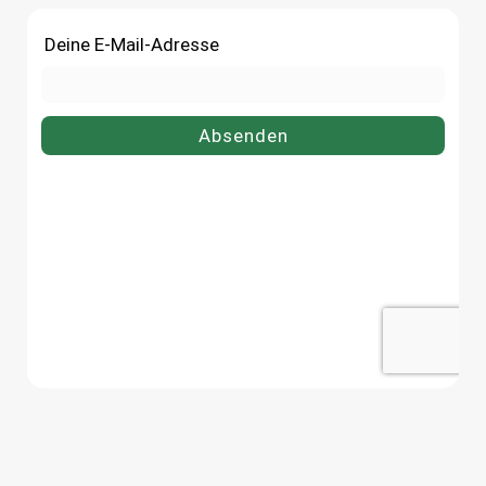
Einmachglas 260 ml bequem
ersten Gebrauch mit warm
online bei flaschen-glaeser-und-
Wasser
dosen.de.
ausspülenSpülmaschinengee
tGut trocknen lassenJetzt
bestellenBestelle deinen
Einmachglas 220 ml bequ
online bei flaschen-glaeser-
dosen.de.