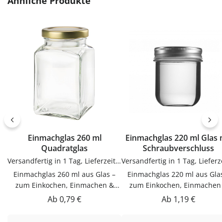
Ähnliche Produkte
zum sauberen Abfüllen ohne
Kleckern. Einfach in der
Kleckern. Einfach in der
Anwendung und langlebig 
Anwendung und langlebig im
Gebrauch.PflegehinweiseNa
Gebrauch.PflegehinweiseNach
Gebrauch reinigenGut trock
Gebrauch reinigenGut trocknen
lassenJetzt bestellenBestel
lassenJetzt bestellenBestelle
Trichter bequem online be
Trichter bequem online bei
flaschen-glaeser-und-dosen.
flaschen-glaeser-und-dosen.de.
Einmachglas 260 ml
Einmachglas 220 ml Glas mit
Quadratglas
Schraubverschluss
Versandfertig in 1 Tag, Lieferzeit 1-3 Tage
Einmachglas 260 ml aus Glas –
Einmachglas 220 ml aus Gla
zum Einkochen, Einmachen &
zum Einkochen, Einmachen
AufbewahrenDieser Einmachglas
AufbewahrenDieser Einmach
Regulärer Preis:
Regulärer Preis:
Ab
0,79 €
Ab
1,19 €
260 ml aus Glas ist zum
220 ml aus Glas ist zum
Einkochen, Einmachen &
Einkochen, Einmachen &