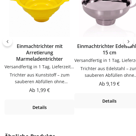
Einmachtrichter mit
Einmachtrichter Edelstah
Arretierung
15 cm
Marmeladentrichter
Versandfertig in 1 Tag, Lieferzeit 1-3 Tage
Trichter aus Edelstahl – zum
Trichter aus Kunststoff – zum
sauberen Abfüllen ohne
sauberen Abfüllen ohne
KleckernTrichter zum saube
Regulärer Preis:
Ab
9,19 €
KleckernTrichter zum sauberen
Abfüllen ohne Kleckern.
Regulärer Preis:
Ab
1,99 €
Abfüllen ohne Kleckern.
Praktische Ergänzung für Kü
Details
Praktische Ergänzung für Küche,
Vorrat und Haushalt – passen
Details
Vorrat und Haushalt – passend zu
vielen Flaschen, Gläsern u
vielen Flaschen, Gläsern und
Dosen.Produktdetails auf ei
Dosen.Produktdetails auf einen
BlickMaterial:
BlickMaterial:
EdelstahlVerwendungTricht
KunststoffVerwendungTrichter
zum sauberen Abfüllen oh
Produktgalerie überspringen