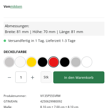
Von
mikken
Abmessungen:
Breite: 81 mm | Höhe: 70 mm | Länge: 81 mm
Versandfertig in 1 Tag, Lieferzeit 1-3 Tage
AUSWÄHLEN
DECKELFARBE
BLUESEAL Silber
BLUESEAL Weiß
Gold
Orbit™ schwarz
Rot/Weiß kariert
Schwarz
Silber
Weiß
Produkt Anzahl: Gib den gewünschten Wert
Stk
In den Warenkorb
Produktnummer:
VI135P55SVRW
GTIN/EAN:
4250629980092
Maße:
8,10 cm × 7,00 cm × 8,10 cm