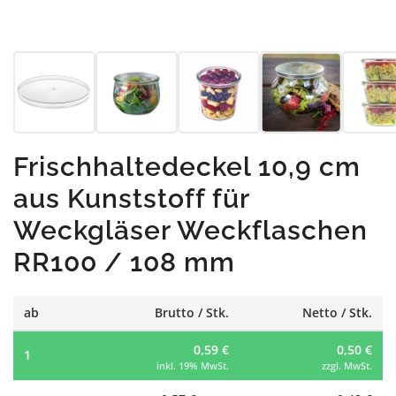
Frischhaltedeckel 10,9 cm
aus Kunststoff für
Weckgläser Weckflaschen
RR100 / 108 mm
ab
Brutto / Stk.
Netto / Stk.
0,59 €
0,50 €
1
inkl. 19% MwSt.
zzgl. MwSt.