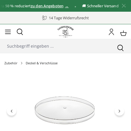
50 %
reduziert
zu den Angeboten
🚚 Schneller Versand
✓
14 Tage Widerrufsrecht
Zubehör
Deckel & Verschlüsse
Bildergalerie überspringen