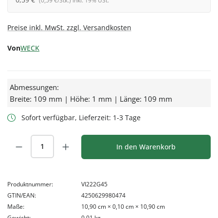
(0,59 €/Stk.) inkl. 19% USt.
Preise inkl. MwSt. zzgl. Versandkosten
Von
WECK
Abmessungen:
Breite: 109 mm | Höhe: 1 mm | Länge: 109 mm
Sofort verfügbar, Lieferzeit: 1-3 Tage
Produkt Anzahl: Gib den gewünschten Wert
In den Warenkorb
Produktnummer:
VI222G45
GTIN/EAN:
4250629980474
Maße:
10,90 cm × 0,10 cm × 10,90 cm
Gewicht:
0,01 kg