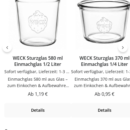
WECK Sturzglas 580 ml
WECK Sturzglas 370 ml
Einmachglas 1/2 Liter
Einmachglas 1/4 Liter
Sofort verfügbar, Lieferzeit: 1-3 Tage
Einmachglas 580 ml aus Glas –
Einmachglas 370 ml aus Gla
zum Einkochen & Aufbewahren
zum Einkochen & Aufbewah
im WECK-SystemDieser
im WECK-SystemDieser
Regulärer Preis:
Regulärer Preis:
Ab
1,19 €
Ab
0,95 €
Einmachglas 580 ml aus Glas ist
Einmachglas 370 ml aus Glas 
zum Einkochen & Aufbewahren
zum Einkochen & Aufbewah
Details
Details
im WECK-System. Hochwertig
im WECK-System. Hochwert
verarbeitet und für den täglichen
verarbeitet und für den tägli
Gebrauch gemacht.Material
Gebrauch gemacht.Materia