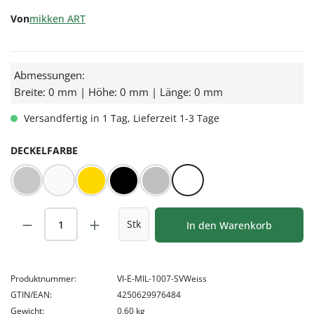
Von
mikken ART
Abmessungen:
Breite: 0 mm | Höhe: 0 mm | Länge: 0 mm
Versandfertig in 1 Tag, Lieferzeit 1-3 Tage
AUSWÄHLEN
DECKELFARBE
BLUESEAL Silber
BLUESEAL Weiß
Gold
Schwarz
Silber
Weiß
Produkt Anzahl: Gib den gewünschten Wert
Stk
In den Warenkorb
Produktnummer:
VI-E-MIL-1007-SVWeiss
GTIN/EAN:
4250629976484
Gewicht:
0,60 kg