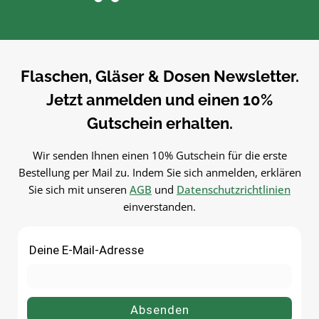
mlMaterial:
1000 mlMaterial:
GlasSpülmaschinengeeignetVielse
GlasSpülmaschinengeeignetVi
itig einsetzbarUnsere
itig einsetzbarUnsere
Glasflaschen sind Zum Abfüllen
Glasflaschen sind Zum Abfül
von Säften, Sirup, Likören, Ölen
von Säften, Sirup, Likören, Ö
Flaschen, Gläser & Dosen Newsletter.
und weiteren Flüssigkeiten –
und weiteren Flüssigkeiten
Jetzt anmelden und einen 10%
wiederbefüllbar und
wiederbefüllbar und
vielseitig.PflegehinweiseVor dem
vielseitig.PflegehinweiseVor
Gutschein erhalten.
ersten Gebrauch mit warmem
ersten Gebrauch mit warm
Wasser
Wasser
Wir senden Ihnen einen 10% Gutschein für die erste
ausspülenSpülmaschinengeeigne
ausspülenSpülmaschinengee
Bestellung per Mail zu. Indem Sie sich anmelden, erklären
tGut trocknen lassenJetzt
tGut trocknen lassenJetzt
Sie sich mit unseren
AGB
und
Datenschutzrichtlinien
bestellenBestelle deinen
bestellenBestelle deinen
einverstanden.
Glasflasche 500 ml bequem
Glasflasche 1000 ml bequ
online bei flaschen-glaeser-und-
online bei flaschen-glaeser-
dosen.de.
dosen.de.