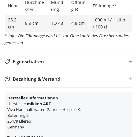
Durchme
Münd
Öffnun
Höhe
Füllmenge*
sser
ung
g Ø
25,2
1000 ml / 1 Liter
8,9 cm
TO 48
4,8 cm
cm
/ 100 cl
* Info: Die Füllmenge wird bis zur Oberkante des Flaschenrandes
gemessen
Eigenschaften
Bezahlung & Versand
Hersteller Informationen
Hersteller:
mikken ART
Viva Haushaltswaren Gabriele Hesse e.K.
Butenring 9
25479 Ellerau
Germany