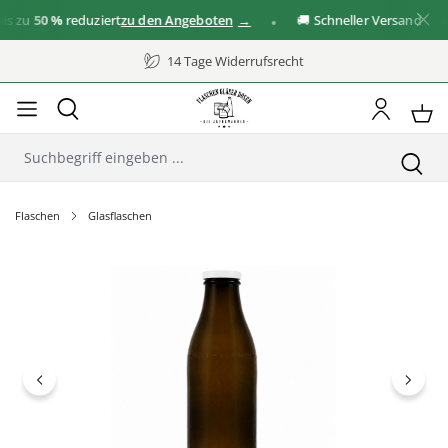
 zu
50 %
reduziert
zu den Angeboten
🚚 Schneller Versand
14 Tage Widerrufsrecht
Flaschen
Glasflaschen
Bildergalerie überspringen