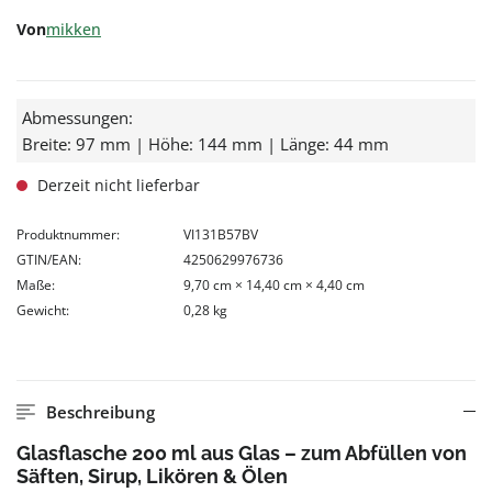
Von
mikken
Abmessungen:
Breite: 97 mm | Höhe: 144 mm | Länge: 44 mm
Derzeit nicht lieferbar
Produktnummer:
VI131B57BV
GTIN/EAN:
4250629976736
Maße:
9,70 cm × 14,40 cm × 4,40 cm
Gewicht:
0,28 kg
Beschreibung
Glasflasche 200 ml aus Glas – zum Abfüllen von
Säften, Sirup, Likören & Ölen