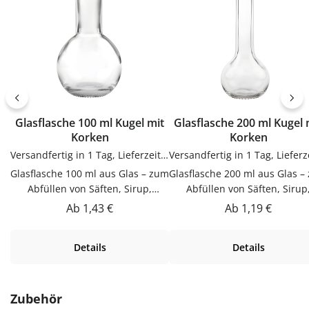
Glasflasche 100 ml Kugel mit
Glasflasche 200 ml Kugel mit
Korken
Korken
Versandfertig in 1 Tag, Lieferzeit 1-3 Tage
Glasflasche 100 ml aus Glas – zum
Glasflasche 200 ml aus Glas –
Abfüllen von Säften, Sirup,
Abfüllen von Säften, Sirup
Likören & ÖlenDieser Glasflasche
Likören & ÖlenDieser Glasfla
Regulärer Preis:
Regulärer Preis:
Ab
1,43 €
Ab
1,19 €
100 ml aus Glas ist zum Abfüllen
200 ml aus Glas ist zum Abfü
von Säften, Sirup, Likören & Ölen.
von Säften, Sirup, Likören & Ö
Details
Details
Hochwertig verarbeitet und für
Hochwertig verarbeitet und 
den täglichen Gebrauch
den täglichen Gebrauch
gemacht.Sicher verschlossenDer
gemacht.Sicher verschlossen
Korkverschluss verschließt
Korkverschluss verschließ
Produktgalerie überspringen
Zubehör