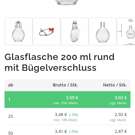
Glasflasche 200 ml rund
mit Bügelverschluss
ab
Brutto / Stk.
Netto / Stk.
3,59 €
3,02 €
1
inkl. 19% MwSt.
zzgl. MwSt.
3,48 €
2,92 €
(-3%)
25
inkl. 19% MwSt.
zzgl. MwSt.
3,41 €
2,87 €
(-5%)
50