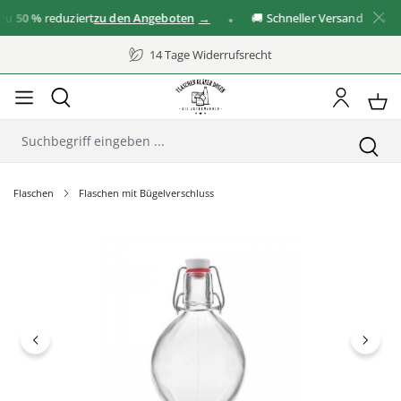
50 %
reduziert
zu den Angeboten
🚚 Schneller Versand
✓
14 Tage Widerrufsrecht
Flaschen
Flaschen mit Bügelverschluss
Bildergalerie überspringen