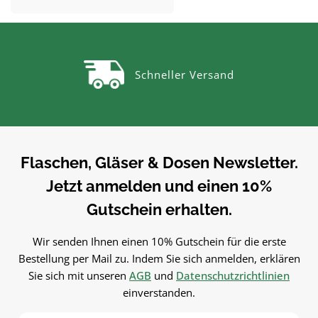
online bei flaschen-glaeser-und-
online bei flaschen-glaeser-
vielen Flaschen, Gläsern und
Dosen.VerwendungEtiketten
dosen.de.
dosen.de.
Dosen.Produktdetails auf einen
Beschriften von Gläsern, Flas
BlickMaterial: KunststoffFarbe:
& Dosen. Einfach in der
weißVerwendungTrichter zum
Anwendung und langlebig 
Schneller Versand
sauberen Abfüllen ohne Kleckern.
Gebrauch.PflegehinweiseNa
Einfach in der Anwendung und
Gebrauch reinigenGut trock
langlebig im
lassenJetzt bestellenBestel
Gebrauch.PflegehinweiseNach
Etiketten bequem online be
Gebrauch reinigenGut trocknen
flaschen-glaeser-und-dosen.
lassenJetzt bestellenBestelle
Flaschen, Gläser & Dosen Newsletter.
Trichter bequem online bei
Jetzt anmelden und einen 10%
flaschen-glaeser-und-dosen.de.
Gutschein erhalten.
Wir senden Ihnen einen 10% Gutschein für die erste
Bestellung per Mail zu. Indem Sie sich anmelden, erklären
Sie sich mit unseren
AGB
und
Datenschutzrichtlinien
einverstanden.