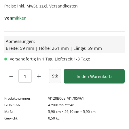
Preise inkl. MwSt. zzgl. Versandkosten
Von
mikken
Abmessungen:
Breite: 59 mm | Höhe: 261 mm | Länge: 59 mm
Versandfertig in 1 Tag, Lieferzeit 1-3 Tage
Produkt Anzahl: Gib den gewünschten Wert
Stk
In den Warenkorb
Produktnummer:
VI128B06B_VI178SV61
GTIN/EAN:
4250629975548
Maße:
5,90 cm × 26,10 cm × 5,90 cm
Gewicht:
0,50 kg