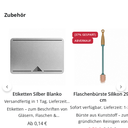
Produktgalerie überspringen
Zubehör
(37% GESPART)
ABVERKAUF
Etiketten Silber Blanko
Flaschenbürste Silikon 29
cm
Versandfertig in 1 Tag, Lieferzeit 1-3 Tage
Etiketten – zum Beschriften von
Bürste aus Kunststoff – zum
Gläsern, Flaschen &
gründlichen Reinigen von
DosenEtiketten zum Beschriften
Regulärer Preis:
Ab
0,14 €
Flaschen & GläsernBürste 
von Gläsern, Flaschen & Dosen.