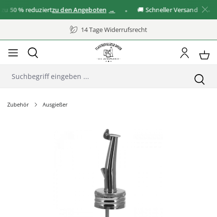
u
50 %
reduziert
zu den Angeboten
🚚 Schneller Versand
✓
14 Tage Widerrufsrecht
Zubehör
Ausgießer
Bildergalerie überspringen