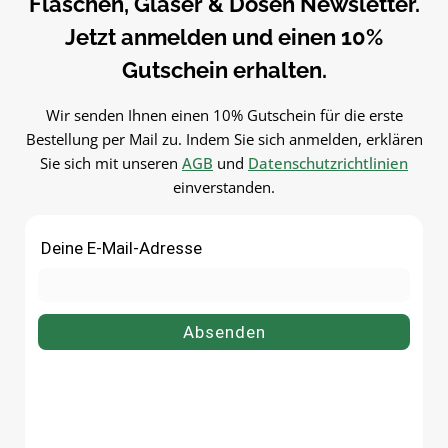
Flaschen, Gläser & Dosen Newsletter.
antik bequem online bei flaschen-
Gebrauch reinigenGut trock
Flüssigkeiten – wiederbefüllbar
glaeser-und-dosen.de.
Jetzt anmelden und einen 10%
lassenJetzt bestellenBestel
und vielseitig.PflegehinweiseVor
Schraubverschlüsse bequ
dem ersten Gebrauch mit
Gutschein erhalten.
online bei flaschen-glaeser-
warmem Wasser
dosen.de.
ausspülenReinigung von Hand
Wir senden Ihnen einen 10% Gutschein für die erste
empfohlenGut trocknen
Bestellung per Mail zu. Indem Sie sich anmelden, erklären
lassenJetzt bestellenBestelle
Sie sich mit unseren
AGB
und
Datenschutzrichtlinien
deinen Flasche in schwarz
einverstanden.
bequem online bei flaschen-
glaeser-und-dosen.de.