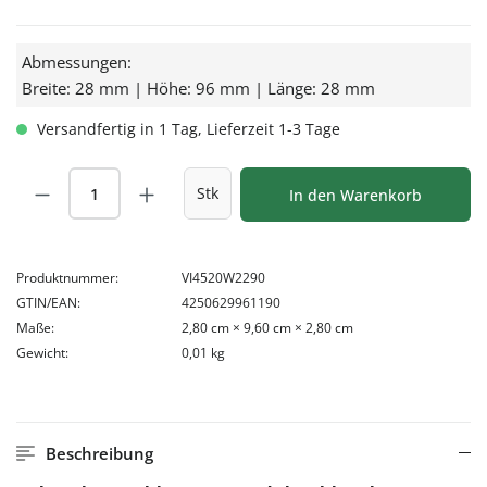
Abmessungen:
Breite: 28 mm | Höhe: 96 mm | Länge: 28 mm
Versandfertig in 1 Tag, Lieferzeit 1-3 Tage
Produkt Anzahl: Gib den gewünschten Wert
Stk
In den Warenkorb
Produktnummer:
VI4520W2290
GTIN/EAN:
4250629961190
Maße:
2,80 cm × 9,60 cm × 2,80 cm
Gewicht:
0,01 kg
Beschreibung