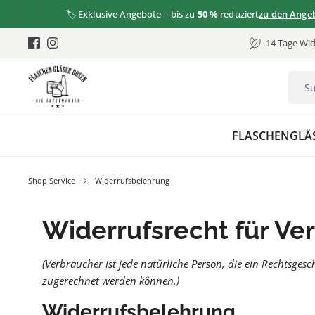
🏷️ Exklusive Angebote – bis zu
50 %
reduziert
zu den Angeboten
14 Tage Wid
FLASCHEN
GLÄ
Shop Service
Widerrufsbelehrung
Widerrufsrecht für Ve
(Verbraucher ist jede natürliche Person, die ein Rechtsges
zugerechnet werden können.)
Widerrufsbelehrung