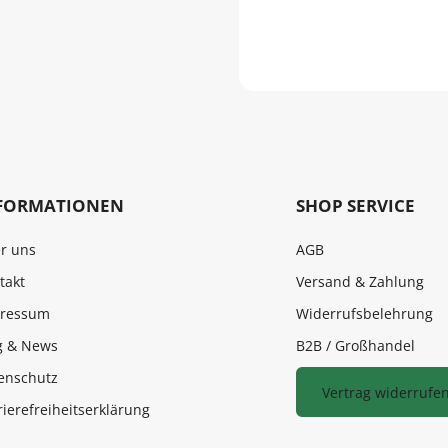
FORMATIONEN
SHOP SERVICE
r uns
AGB
takt
Versand & Zahlung
ressum
Widerrufsbelehrung
g & News
B2B / Großhandel
enschutz
Vertrag widerrufe
rierefreiheitserklärung