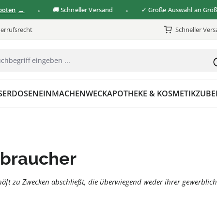
🚚 Schneller Versand
✓ Große Auswahl an Größen & 
errufsrecht
Schneller Ver
SER
DOSEN
EINMACHEN
WECK
APOTHEKE & KOSMETIK
ZUBE
rbraucher
chäft zu Zwecken abschließt, die überwiegend weder ihrer gewerblich