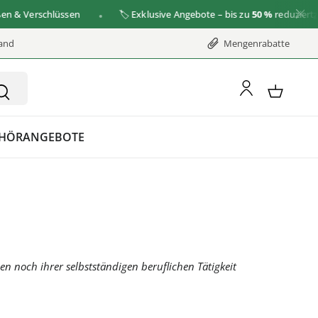
Verschlüssen
🏷️ Exklusive Angebote – bis zu
50 %
reduziert
zu de
sand
Mengenrabatte
HÖR
ANGEBOTE
en noch ihrer selbstständigen beruflichen Tätigkeit