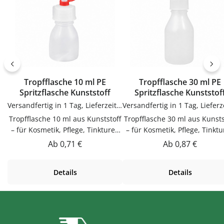
Gebrauch reinigenGut trocknen
flaschen-glaeser-und-dosen.
lassenJetzt bestellenBestelle
Trichter bequem online bei
flaschen-glaeser-und-dosen.de.
Tropfflasche 10 ml PE
Tropfflasche 30 ml PE
Spritzflasche Kunststoff
Spritzflasche Kunststof
Versandfertig in 1 Tag, Lieferzeit 1-3 Tage
Tropfflasche 10 ml aus Kunststoff
Tropfflasche 30 ml aus Kunsts
– für Kosmetik, Pflege, Tinkturen
– für Kosmetik, Pflege, Tinkt
& ÖleDieser Tropfflasche 10 ml
& ÖleDieser Tropfflasche 30
Regulärer Preis:
Regulärer Preis:
Ab
0,71 €
Ab
0,87 €
aus Kunststoff ist für Kosmetik,
aus Kunststoff ist für Kosmet
Pflege, Tinkturen & Öle.
Pflege, Tinkturen & Öle.
Details
Details
Hochwertig verarbeitet und für
Hochwertig verarbeitet und 
den täglichen Gebrauch
den täglichen Gebrauch
gemacht.Material KunststoffDas
gemacht.Material Kunststoff
Material ist leicht und
Material ist leicht und
langlebig.Produktdetails auf
langlebig.Produktdetails au