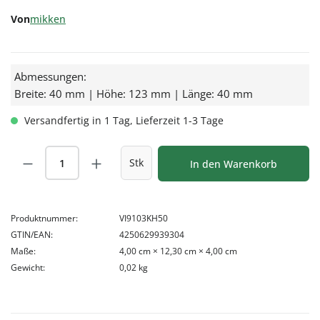
Von
mikken
Abmessungen:
Breite: 40 mm | Höhe: 123 mm | Länge: 40 mm
Versandfertig in 1 Tag, Lieferzeit 1-3 Tage
Produkt Anzahl: Gib den gewünschten Wert
Stk
In den Warenkorb
Produktnummer:
VI9103KH50
GTIN/EAN:
4250629939304
Maße:
4,00 cm × 12,30 cm × 4,00 cm
Gewicht:
0,02 kg