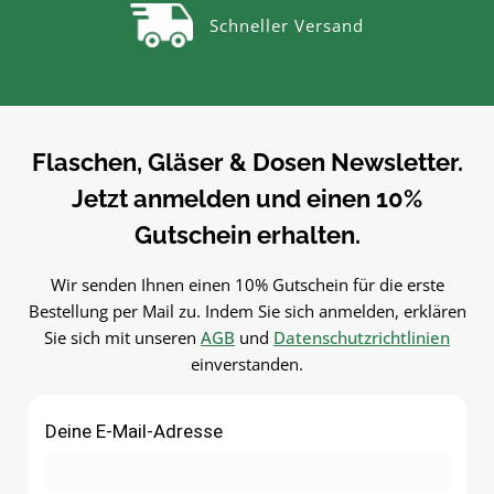
als Ersatz-Deckel für Gläser.
und langlebig im
Schneller Versand
Einfach in der Anwendung und
Gebrauch.PflegehinweiseNa
langlebig im
Gebrauch reinigenGut trock
Gebrauch.PflegehinweiseNach
lassenJetzt bestellenBestel
Gebrauch reinigenGut trocknen
Twist-Off-Deckel bequem onl
lassenJetzt bestellenBestelle
bei flaschen-glaeser-und-
Twist-Off-Deckel bequem online
dosen.de.
Flaschen, Gläser & Dosen Newsletter.
bei flaschen-glaeser-und-
Jetzt anmelden und einen 10%
dosen.de.
Gutschein erhalten.
Wir senden Ihnen einen 10% Gutschein für die erste
Bestellung per Mail zu. Indem Sie sich anmelden, erklären
Sie sich mit unseren
AGB
und
Datenschutzrichtlinien
einverstanden.