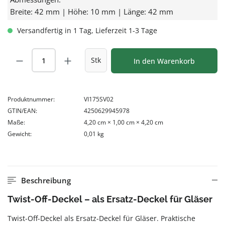
Breite: 42 mm | Höhe: 10 mm | Länge: 42 mm
Versandfertig in 1 Tag, Lieferzeit 1-3 Tage
Produkt Anzahl: Gib den gewünschten Wert
Stk
In den Warenkorb
Produktnummer:
VI175SV02
GTIN/EAN:
4250629945978
Maße:
4,20 cm × 1,00 cm × 4,20 cm
Gewicht:
0,01 kg
Beschreibung
Twist-Off-Deckel – als Ersatz-Deckel für Gläser
Twist-Off-Deckel als Ersatz-Deckel für Gläser. Praktische