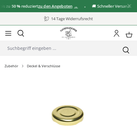
s zu
50 %
reduziert
zu den Angeboten
🚚 Schneller Versand
14 Tage Widerrufsrecht
Zubehör
Deckel & Verschlüsse
Bildergalerie überspringen