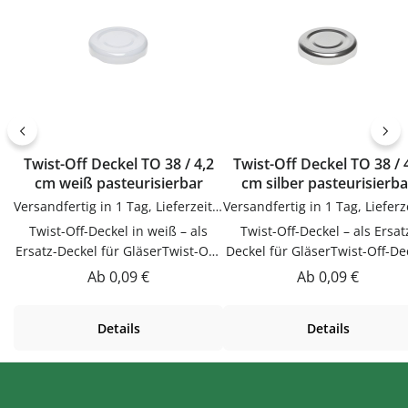
Twist-Off Deckel TO 38 / 4,2
Twist-Off Deckel TO 38 / 4,2
cm weiß pasteurisierbar
cm silber pasteurisierba
Versandfertig in 1 Tag, Lieferzeit 1-3 Tage
Twist-Off-Deckel in weiß – als
Twist-Off-Deckel – als Ersat
Ersatz-Deckel für GläserTwist-Off-
Deckel für GläserTwist-Off-De
Deckel in weiß als Ersatz-Deckel
als Ersatz-Deckel für Gläser
Regulärer Preis:
Regulärer Preis:
Ab
0,09 €
Ab
0,09 €
für Gläser. Praktische Ergänzung
Praktische Ergänzung für Kü
für Küche, Vorrat und Haushalt –
Vorrat und Haushalt – passen
Details
Details
passend zu vielen Flaschen,
vielen Flaschen, Gläsern u
Gläsern und Dosen.Produktdetails
Dosen.VerwendungTwist-Of
auf einen BlickFarbe:
Deckel als Ersatz-Deckel fü
weißVerwendungTwist-Off-Deckel
Gläser. Einfach in der Anwen