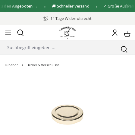
 den Angeboten
🚚 Schneller Versand
✓ Große Auswahl a
14 Tage Widerrufsrecht
Zubehör
Deckel & Verschlüsse
Bildergalerie überspringen