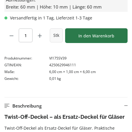
Breite: 60 mm | Höhe: 10 mm | Länge: 60 mm
Versandfertig in 1 Tag, Lieferzeit 1-3 Tage
Produkt Anzahl: Gib den gewünschten Wert
Stk
In den Warenkorb
Produktnummer:
VI175SV39
GTIN/EAN:
4250629946111
Maße:
6,00 cm × 1,00 cm × 6,00 cm
Gewicht:
0,01 kg
Beschreibung
Twist-Off-Deckel – als Ersatz-Deckel für Gläser
Twist-Off-Deckel als Ersatz-Deckel für Gläser. Praktische