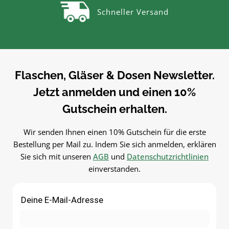
und langlebig im
und langlebig im
Schneller Versand
Gebrauch.PflegehinweiseNach
Gebrauch.PflegehinweiseNa
Gebrauch reinigenGut trocknen
Gebrauch reinigenGut trock
lassenJetzt bestellenBestelle
lassenJetzt bestellenBestel
Twist-Off-Deckel bequem online
Twist-Off-Deckel bequem onl
bei flaschen-glaeser-und-
bei flaschen-glaeser-und-
dosen.de.
dosen.de.
Flaschen, Gläser & Dosen Newsletter.
Jetzt anmelden und einen 10%
Gutschein erhalten.
Wir senden Ihnen einen 10% Gutschein für die erste
Bestellung per Mail zu. Indem Sie sich anmelden, erklären
Sie sich mit unseren
AGB
und
Datenschutzrichtlinien
einverstanden.