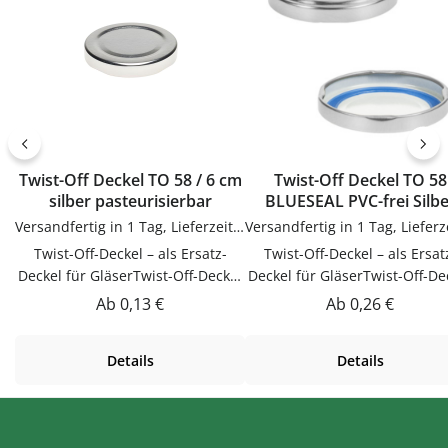
Twist-Off Deckel TO 58 / 6 cm
Twist-Off Deckel TO 58
silber pasteurisierbar
BLUESEAL PVC-frei Silbe
Versandfertig in 1 Tag, Lieferzeit 1-3 Tage
Twist-Off-Deckel – als Ersatz-
Twist-Off-Deckel – als Ersat
Deckel für GläserTwist-Off-Deckel
Deckel für GläserTwist-Off-De
als Ersatz-Deckel für Gläser.
als Ersatz-Deckel für Gläser
Regulärer Preis:
Regulärer Preis:
Ab
0,13 €
Ab
0,26 €
Praktische Ergänzung für Küche,
Praktische Ergänzung für Kü
Vorrat und Haushalt – passend zu
Vorrat und Haushalt – passen
Details
Details
vielen Flaschen, Gläsern und
vielen Flaschen, Gläsern u
Dosen.VerwendungTwist-Off-
Dosen.VerwendungTwist-Of
Deckel als Ersatz-Deckel für
Deckel als Ersatz-Deckel fü
Gläser. Einfach in der Anwendung
Gläser. Einfach in der Anwen