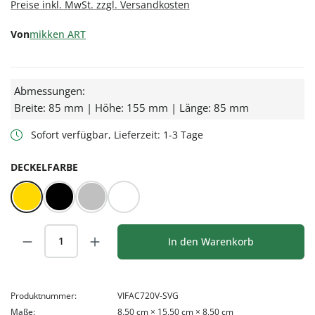
Preise inkl. MwSt. zzgl. Versandkosten
Von
mikken ART
Abmessungen:
Breite: 85 mm | Höhe: 155 mm | Länge: 85 mm
Sofort verfügbar, Lieferzeit: 1-3 Tage
AUSWÄHLEN
DECKELFARBE
Gold
Schwarz
Silber
Weiß
Produkt Anzahl: Gib den gewünschten Wert
In den Warenkorb
Produktnummer:
VIFAC720V-SVG
Maße:
8,50 cm × 15,50 cm × 8,50 cm