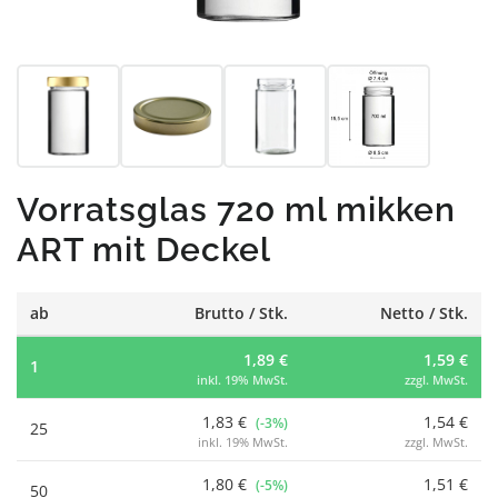
Vorratsglas 720 ml mikken
ART mit Deckel
ab
Brutto / Stk.
Netto / Stk.
1,89 €
1,59 €
1
inkl. 19% MwSt.
zzgl. MwSt.
1,83 €
1,54 €
(-3%)
25
inkl. 19% MwSt.
zzgl. MwSt.
1,80 €
1,51 €
(-5%)
50