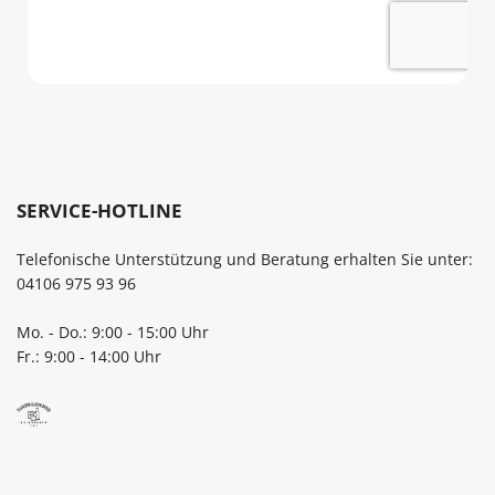
Höhe Durchmesser Mündu
Öffnung Ø Füllmenge* 7,4 cm
6,2 cm TO 58 Deep 4,8 cm 15
/ 0,154 Liter / 15 cl * Info: Die
Füllmenge wird bis zur Oberk
des Glases gemessen
SERVICE-HOTLINE
Telefonische Unterstützung und Beratung erhalten Sie unter:
04106 975 93 96
Mo. - Do.: 9:00 - 15:00 Uhr
Fr.: 9:00 - 14:00 Uhr