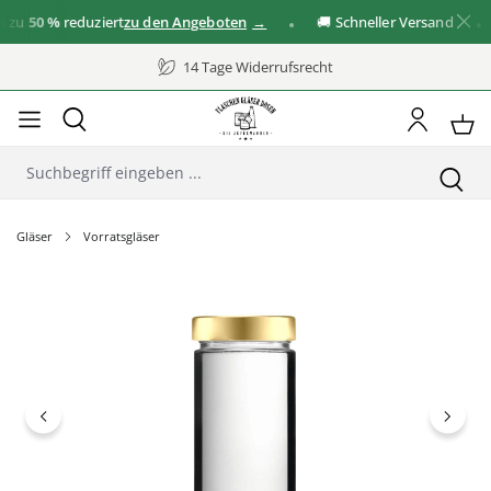
u
50 %
reduziert
zu den Angeboten
🚚 Schneller Versand
14 Tage Widerrufsrecht
Gläser
Vorratsgläser
Bildergalerie überspringen