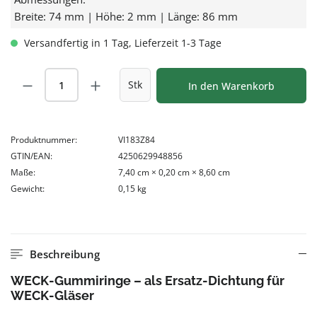
Breite: 74 mm | Höhe: 2 mm | Länge: 86 mm
Versandfertig in 1 Tag, Lieferzeit 1-3 Tage
Produkt Anzahl: Gib den gewünschten Wert
Stk
In den Warenkorb
Produktnummer:
VI183Z84
GTIN/EAN:
4250629948856
Maße:
7,40 cm × 0,20 cm × 8,60 cm
Gewicht:
0,15 kg
Beschreibung
WECK-Gummiringe – als Ersatz-Dichtung für
WECK-Gläser