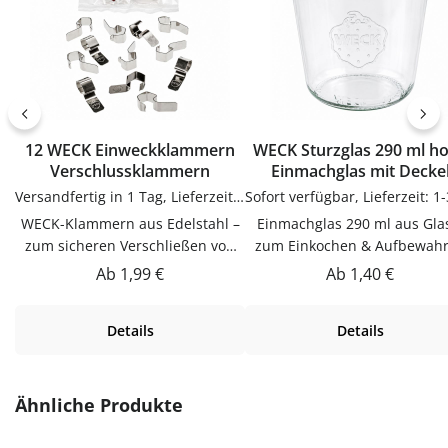
12 WECK Einweckklammern
WECK Sturzglas 290 ml hoch
Verschlussklammern
Einmachglas mit Decke
Versandfertig in 1 Tag, Lieferzeit 1-3 Tage
WECK-Klammern aus Edelstahl –
Einmachglas 290 ml aus Gla
zum sicheren Verschließen von
zum Einkochen & Aufbewah
WECK-Gläsern beim
im WECK-SystemDieser
Regulärer Preis:
Regulärer Preis:
Ab
1,99 €
Ab
1,40 €
EinkochenWECK-Klammern zum
Einmachglas 290 ml aus Glas 
sicheren Verschließen von WECK-
zum Einkochen & Aufbewah
Details
Details
Gläsern beim Einkochen.
im WECK-System. Hochwert
Praktische Ergänzung für Küche,
verarbeitet und für den tägli
Vorrat und Haushalt – passend zu
Gebrauch gemacht.Sicher
vielen Flaschen, Gläsern und
verschlossenDer passende De
Produktgalerie überspringen
Ähnliche Produkte
Dosen.Produktdetails auf einen
verschließt den Inhalt
BlickMaterial:
zuverlässig.Material GlasGlas