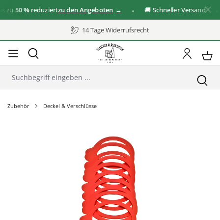
zu
50 %
reduziert
zu den Angeboten
🚚 Schneller Versand
14 Tage Widerrufsrecht
Zubehör
Deckel & Verschlüsse
Bildergalerie überspringen