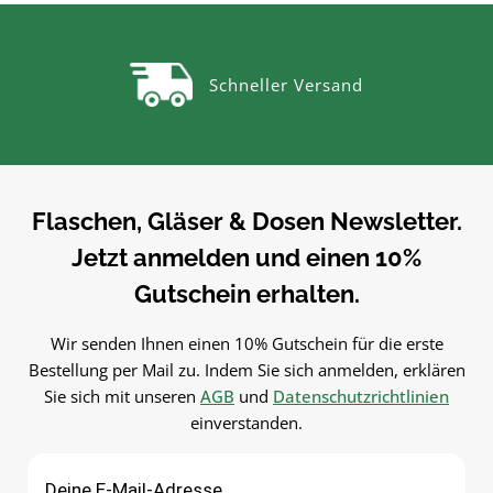
Dosen.VerwendungWECK-
Dosen.VerwendungWECK-
Gummiringe als Ersatz-Dichtung
Gummiringe als Ersatz-Dicht
für WECK-Gläser. Einfach in der
für WECK-Gläser. Einfach in 
Schneller Versand
Anwendung und langlebig im
Anwendung und langlebig 
Gebrauch.PflegehinweiseNach
Gebrauch.PflegehinweiseNa
Gebrauch reinigenGut trocknen
Gebrauch reinigenGut trock
lassenJetzt bestellenBestelle
lassenJetzt bestellenBestel
WECK-Gummiringe bequem
WECK-Gummiringe beque
online bei flaschen-glaeser-und-
online bei flaschen-glaeser-
Flaschen, Gläser & Dosen Newsletter.
dosen.de.
dosen.de.
Jetzt anmelden und einen 10%
Gutschein erhalten.
Wir senden Ihnen einen 10% Gutschein für die erste
Bestellung per Mail zu. Indem Sie sich anmelden, erklären
Sie sich mit unseren
AGB
und
Datenschutzrichtlinien
einverstanden.