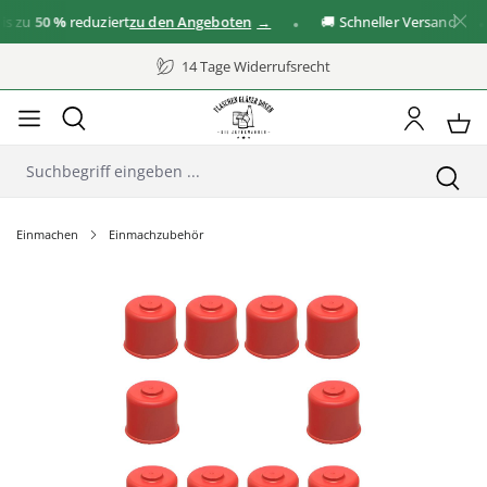
 zu
50 %
reduziert
zu den Angeboten
🚚 Schneller Versand
14 Tage Widerrufsrecht
Einmachen
Einmachzubehör
Bildergalerie überspringen