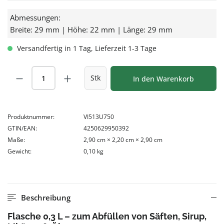
Abmessungen:
Breite: 29 mm | Höhe: 22 mm | Länge: 29 mm
Versandfertig in 1 Tag, Lieferzeit 1-3 Tage
Produkt Anzahl: Gib den gewünschten Wert
Stk
In den Warenkorb
Produktnummer:
VI513U750
GTIN/EAN:
4250629950392
Maße:
2,90 cm × 2,20 cm × 2,90 cm
Gewicht:
0,10 kg
Beschreibung
Flasche 0,3 L – zum Abfüllen von Säften, Sirup,