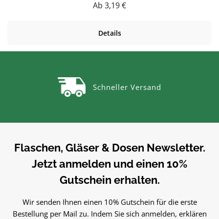
Likören & Ölen. Hochwertig verarbeitet und für den täglichen
Regulärer Preis:
Ab
3,19 €
Gebrauch gemacht.Produktdetails auf einen BlickFüllmenge:
ca. 0,7 LVielseitig einsetzbarZum Abfüllen von Säften, Sirup,
Details
Likören, Ölen und weiteren Flüssigkeiten – wiederbefüllbar
und vielseitig.PflegehinweiseVor dem ersten Gebrauch mit
warmem Wasser ausspülenReinigung von Hand
empfohlenGut trocknen lassenJetzt bestellenBestelle deinen
Flasche 0,7 L bequem online bei flaschen-glaeser-und-
Schneller Versand
dosen.de.
Flaschen, Gläser & Dosen Newsletter.
Jetzt anmelden und einen 10%
Gutschein erhalten.
Wir senden Ihnen einen 10% Gutschein für die erste
Bestellung per Mail zu. Indem Sie sich anmelden, erklären