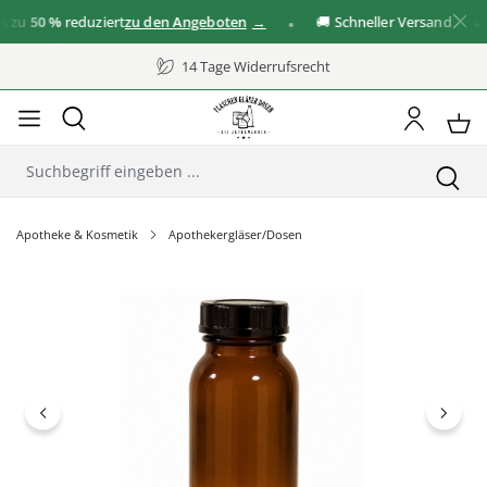
zu
50 %
reduziert
zu den Angeboten
🚚 Schneller Versand
14 Tage Widerrufsrecht
Apotheke & Kosmetik
Apothekergläser/Dosen
Bildergalerie überspringen