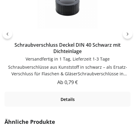
Schraubverschluss Deckel DIN 40 Schwarz mit
Dichteinlage
Versandfertig in 1 Tag, Lieferzeit 1-3 Tage
Schraubverschlüsse aus Kunststoff in schwarz – als Ersatz-
Verschluss für Flaschen & GläserSchraubverschlüsse in
schwarz als Ersatz-Verschluss für Flaschen & Gläser.
Regulärer Preis:
Ab
0,79 €
Praktische Ergänzung für Küche, Vorrat und Haushalt –
passend zu vielen Flaschen, Gläsern und
Details
Dosen.Produktdetails auf einen BlickMaterial:
KunststoffFarbe: schwarzVerwendungSchraubverschlüsse als
Ersatz-Verschluss für Flaschen & Gläser. Einfach in der
Anwendung und langlebig im Gebrauch.PflegehinweiseNach
Produktgalerie überspringen
Ähnliche Produkte
Gebrauch reinigenGut trocknen lassenJetzt bestellenBestelle
Schraubverschlüsse bequem online bei flaschen-glaeser-und-