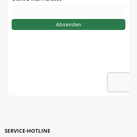
bequem online bei flaschen-
bequem online bei flasche
glaeser-und-dosen.de.
glaeser-und-dosen.de.
SERVICE-HOTLINE