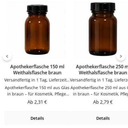
dosen.de.
Apothekerflasche 150 ml
Apothekerflasche 250 ml
Weithalsflasche braun
Weithalsflasche braun
Versandfertig in 1 Tag, Lieferzeit 1-3 Tage
Apothekerflasche 150 ml aus Glas
Apothekerflasche 250 ml aus 
in braun – für Kosmetik, Pflege,
in braun – für Kosmetik, Pfle
Tinkturen & ÖleDieser
Tinkturen & ÖleDieser
Regulärer Preis:
Regulärer Preis:
Ab
2,31 €
Ab
2,79 €
Apothekerflasche 150 ml in braun
Apothekerflasche 250 ml in b
aus Glas ist für Kosmetik, Pflege,
aus Glas ist für Kosmetik, Pfl
Details
Details
Tinkturen & Öle. Das getönte
Tinkturen & Öle. Das getön
Material schützt lichtempfindliche
Material schützt lichtempfindl