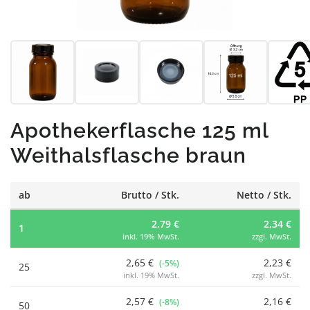
Apothekerflasche 125 ml
Weithalsflasche braun
ab
Brutto / Stk.
Netto / Stk.
2,79 €
2,34 €
1
inkl. 19% MwSt.
zzgl. MwSt.
2,65 €
2,23 €
(-5%)
25
inkl. 19% MwSt.
zzgl. MwSt.
2,57 €
2,16 €
(-8%)
50