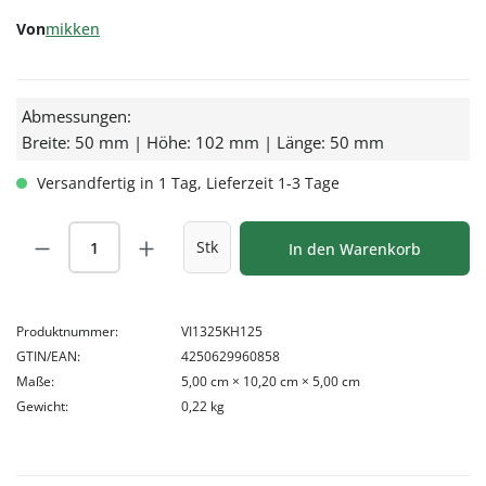
Von
mikken
Abmessungen:
Breite: 50 mm | Höhe: 102 mm | Länge: 50 mm
Versandfertig in 1 Tag, Lieferzeit 1-3 Tage
Produkt Anzahl: Gib den gewünschten Wert
Stk
In den Warenkorb
Produktnummer:
VI1325KH125
GTIN/EAN:
4250629960858
Maße:
5,00 cm × 10,20 cm × 5,00 cm
Gewicht:
0,22 kg