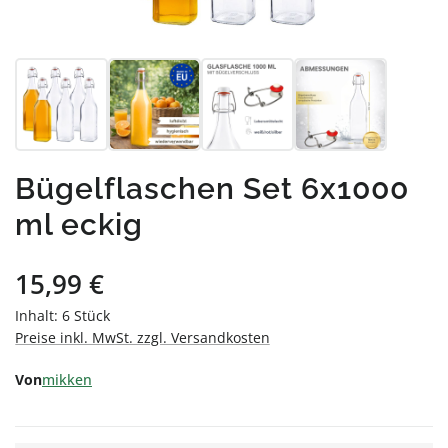
Bügelflaschen Set 6x1000
ml eckig
Regulärer Preis:
15,99 €
Inhalt:
6 Stück
Preise inkl. MwSt. zzgl. Versandkosten
Von
mikken