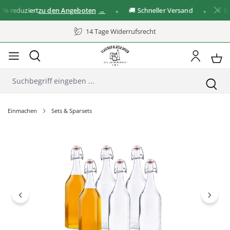
%
reduziert
zu den Angeboten
🚚 Schneller Versand
✓ Groß
14 Tage Widerrufsrecht
Einmachen
Sets & Sparsets
Bildergalerie überspringen