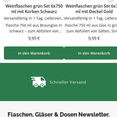
Weinflaschen grün Set 6x750
Weinflaschen grün Set 6x
ml mit Korken Schwarz
ml mit Deckel Gold
Versandfertig in 1 Tag, Lieferzeit 1-3 Tage
Flasche 750 ml aus Braunglas in
Flasche 750 ml aus Glas in gr
schwarz – zum Abfüllen von
zum Abfüllen von Säften, Sir
Säften, Sirup, Likören &
Likören & ÖlenDieser Flasche
Regulärer Preis:
Regulärer Prei
9,99 €
9,99 €
ÖlenDieser Flasche 750 ml in
ml in grün aus Glas ist zu
schwarz aus Braunglas ist zum
Abfüllen von Säften, Sirup
In den Warenkorb
In den Warenkorb
Abfüllen von Säften, Sirup,
Likören & Ölen. Hochwerti
Likören & Ölen. Das getönte
verarbeitet und für den tägli
Material schützt lichtempfindliche
Gebrauch gemacht.Sicher
Inhalte. Hochwertig verarbeitet
verschlossenDer passende De
und für den täglichen Gebrauch
verschließt den Inhalt
Schneller Versand
gemacht.Sicher verschlossenDer
zuverlässig.Material GlasGlas
Korkverschluss verschließt
geschmacksneutral, gut z
natürlich und dekorativ – perfekt
reinigen und beliebig
zum Aufbewahren und
wiederbefüllbar.Produktdeta
Verschenken.Material
auf einen BlickFüllmenge: ca.
BraunglasBraunglas schützt
mlMaterial: GlasFarbe:
Flaschen, Gläser & Dosen Newsletter.