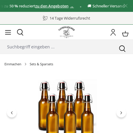
 zu
50 %
reduziert
zu den Angeboten
🚚 Schneller Versand
14 Tage Widerrufsrecht
Einmachen
Sets & Sparsets
Bildergalerie überspringen