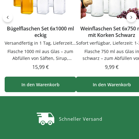
Bügelflaschen Set 6x1000 ml
Weinflaschen Set 6x750 
eckig
mit Korken Schwarz
Versandfertig in 1 Tag, Lieferzeit 1-3 Tage
Flasche 1000 ml aus Glas – zum
Flasche 750 ml aus Glas i
Abfüllen von Säften, Sirup,
schwarz – zum Abfüllen vo
Likören & ÖlenDieser Flasche
Säften, Sirup, Likören &
Regulärer Preis:
Regulärer Prei
15,99 €
9,99 €
1000 ml aus Glas ist zum Abfüllen
ÖlenDieser Flasche 750 ml 
von Säften, Sirup, Likören & Ölen.
schwarz aus Glas ist zum Abfü
In den Warenkorb
In den Warenkorb
Hochwertig verarbeitet und für
von Säften, Sirup, Likören & Ö
den täglichen Gebrauch
Hochwertig verarbeitet und 
gemacht.Material GlasGlas ist
den täglichen Gebrauch
geschmacksneutral, gut zu
gemacht.Sicher verschlossen
reinigen und beliebig
Korkverschluss verschließ
Schneller Versand
wiederbefüllbar.Produktdetails
natürlich und dekorativ – per
auf einen BlickFüllmenge: ca.
zum Aufbewahren und
1000 mlMaterial: GlasVielseitig
Verschenken.Material GlasGlas