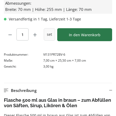
Abmessungen:
Breite: 70 mm | Höhe: 255 mm | Länge: 70 mm
Versandfertig in 1 Tag, Lieferzeit 1-3 Tage
Produkt Anzahl: Gib den gewünschten Wert
set
In den Warenkorb
Produktnummer:
VI131PR72BV-6
Maße:
7,00 cm × 25,50 cm × 7,00 cm
Gewicht:
3,00 kg
Beschreibung
Flasche 500 ml aus Glas in braun – zum Abfüllen
von Säften, Sirup, Likören & Ölen
Dieser Flasche 500 ml in braun aus Glas ist zum Abfüllen von