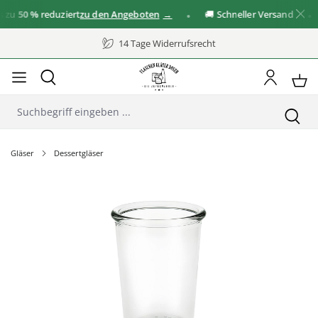
zu
50 %
reduziert
zu den Angeboten
🚚 Schneller Versand
14 Tage Widerrufsrecht
Gläser
Dessertgläser
Bildergalerie überspringen