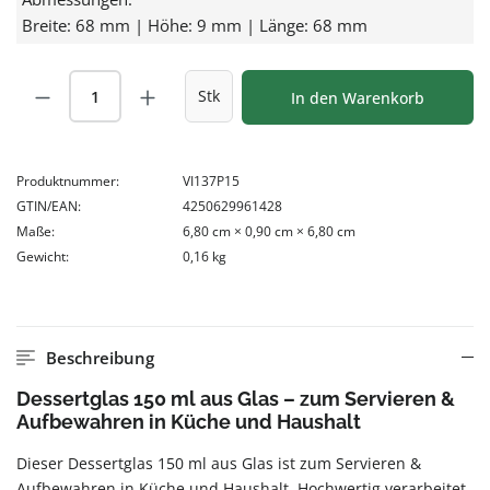
Breite: 68 mm | Höhe: 9 mm | Länge: 68 mm
Produkt Anzahl: Gib den gewünschten Wert
Stk
In den Warenkorb
Produktnummer:
VI137P15
GTIN/EAN:
4250629961428
Maße:
6,80 cm × 0,90 cm × 6,80 cm
Gewicht:
0,16 kg
Beschreibung
Dessertglas 150 ml aus Glas – zum Servieren &
Aufbewahren in Küche und Haushalt
Dieser Dessertglas 150 ml aus Glas ist zum Servieren &
Aufbewahren in Küche und Haushalt. Hochwertig verarbeitet