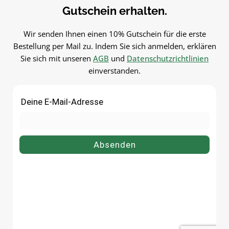
langlebig.PflegehinweiseVor dem
wiederverwendbar und
Gutschein erhalten.
ersten Gebrauch mit warmem
langlebig.PflegehinweiseVor
Wasser ausspülenReinigung von
ersten Gebrauch mit warm
Wir senden Ihnen einen 10% Gutschein für die erste
Hand empfohlenGut trocknen
Wasser
Bestellung per Mail zu. Indem Sie sich anmelden, erklären
lassenJetzt bestellenBestelle
ausspülenSpülmaschinengee
Sie sich mit unseren
AGB
und
Datenschutzrichtlinien
deinen Einmachglas 140 ml
tGut trocknen lassenJetzt
einverstanden.
bequem online bei flaschen-
bestellenBestelle deinen
glaeser-und-dosen.de.
Einmachglas 160 ml bequ
online bei flaschen-glaeser-
dosen.de.