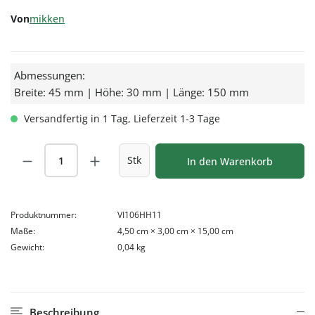
Von
mikken
Abmessungen:
Breite: 45 mm | Höhe: 30 mm | Länge: 150 mm
Versandfertig in 1 Tag, Lieferzeit 1-3 Tage
Produkt Anzahl: Gib den gewünschten Wert
Stk
In den Warenkorb
Produktnummer:
VI106HH11
Maße:
4,50 cm × 3,00 cm × 15,00 cm
Gewicht:
0,04 kg
Beschreibung