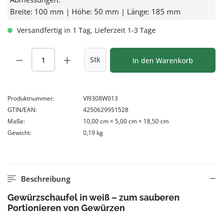
Breite: 100 mm | Höhe: 50 mm | Länge: 185 mm
Versandfertig in 1 Tag, Lieferzeit 1-3 Tage
Produkt Anzahl: Gib den gewünschten Wert
Stk
In den Warenkorb
Produktnummer:
VI9308W013
GTIN/EAN:
4250629951528
Maße:
10,00 cm × 5,00 cm × 18,50 cm
Gewicht:
0,19 kg
Beschreibung
Gewürzschaufel in weiß – zum sauberen
Portionieren von Gewürzen