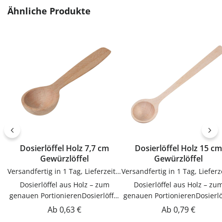
Produktgalerie überspringen
Ähnliche Produkte
Dosierlöffel Holz 7,7 cm
Dosierlöffel Holz 15 cm
Gewürzlöffel
Gewürzlöffel
Versandfertig in 1 Tag, Lieferzeit 1-3 Tage
Dosierlöffel aus Holz – zum
Dosierlöffel aus Holz – zum
genauen PortionierenDosierlöffel
genauen PortionierenDosierlö
zum genauen Portionieren.
zum genauen Portionieren
Regulärer Preis:
Regulärer Preis:
Ab
0,63 €
Ab
0,79 €
Praktische Ergänzung für Küche,
Praktische Ergänzung für Kü