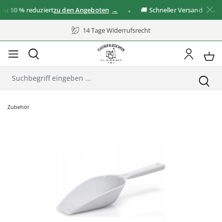
u
50 %
reduziert
zu den Angeboten
🚚 Schneller Versand
✓
14 Tage Widerrufsrecht
Zubehör
Bildergalerie überspringen