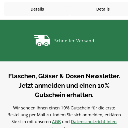
Vorrat und Haushalt – passend zu
Vorrat und Haushalt – passen
Details
Details
vielen Flaschen, Gläsern und
vielen Flaschen, Gläsern u
Dosen.Produktdetails auf einen
Dosen.Produktdetails auf ei
BlickMaße: 2,5x2 cmMaterial:
BlickMaße: 4,5x3 cmMateria
VerwendungDosierlöffel zum
VerwendungDosierlöffel z
genauen Portionieren. Einfach in
genauen Portionieren. Einfac
Schneller Versand
der Anwendung und langlebig im
der Anwendung und langlebi
Gebrauch.PflegehinweiseNach
Gebrauch.PflegehinweiseNa
Gebrauch reinigenGut trocknen
Gebrauch reinigenGut trock
lassenJetzt bestellenBestelle
lassenJetzt bestellenBestel
Dosierlöffel bequem online bei
Dosierlöffel bequem online 
flaschen-glaeser-und-dosen.de.
flaschen-glaeser-und-dosen.
Flaschen, Gläser & Dosen Newsletter.
Jetzt anmelden und einen 10%
Gutschein erhalten.
Wir senden Ihnen einen 10% Gutschein für die erste
Bestellung per Mail zu. Indem Sie sich anmelden, erklären
Sie sich mit unseren
AGB
und
Datenschutzrichtlinien