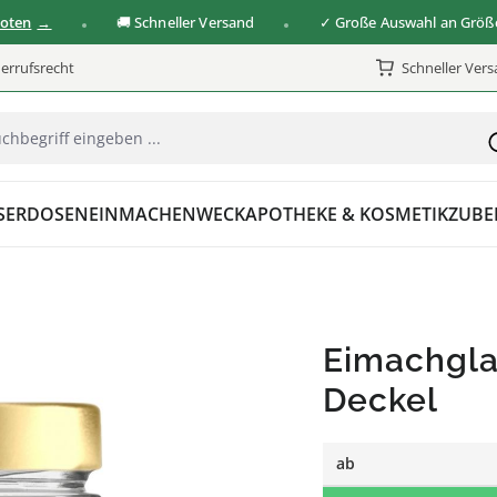
🚚 Schneller Versand
✓ Große Auswahl an Größen & 
errufsrecht
Schneller Ver
SER
DOSEN
EINMACHEN
WECK
APOTHEKE & KOSMETIK
ZUBE
Eimachgla
Deckel
ab