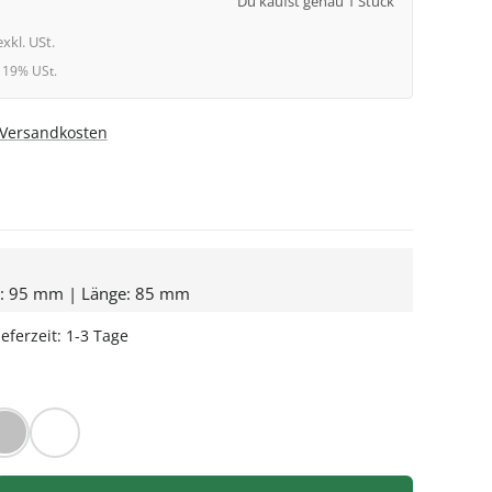
Du kaufst genau 1 Stück
exkl. USt.
l. 19% USt.
. Versandkosten
e: 95 mm | Länge: 85 mm
eferzeit: 1-3 Tage
HLEN
rz
Silber
Weiß