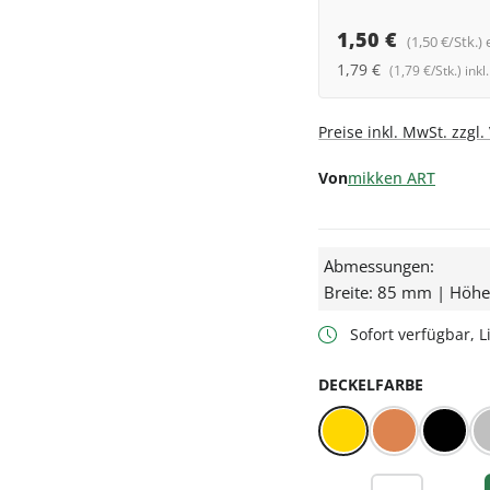
1,50 €
(1,50 €/Stk.) 
1,79 €
(1,79 €/Stk.) ink
Preise inkl. MwSt. zzgl
Von
mikken ART
Abmessungen:
Breite: 85 mm | Höh
Sofort verfügbar, Li
AUSWÄ
DECKELFARBE
Gold
Kupfer
Schwa