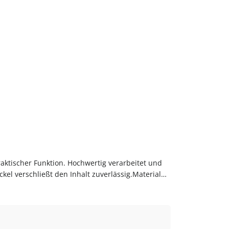
aktischer Funktion. Hochwertig verarbeitet und
el verschließt den Inhalt zuverlässig.Material
llmenge: ca. 192 mlMaterial: GlasVerschluss:
Müsli und weiteren Vorräten.PflegehinweiseVor
stelle deinen Dose 192 ml bequem online bei