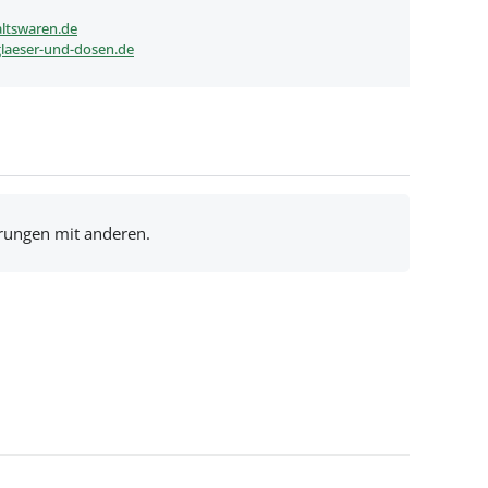
ltswaren.de
laeser-und-dosen.de
hrungen mit anderen.