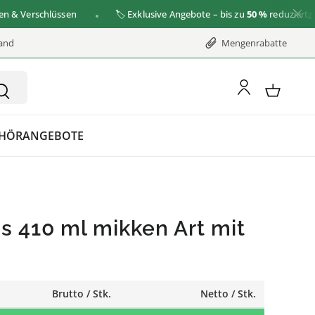
Verschlüssen
🏷️ Exklusive Angebote – bis zu
50 %
reduziert
zu de
sand
Mengenrabatte
HÖR
ANGEBOTE
s 410 ml mikken Art mit
Brutto / Stk.
Netto / Stk.