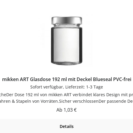
mikken ART Glasdose 192 ml mit Deckel Blueseal PVC-frei
Sofort verfügbar, Lieferzeit: 1-3 Tage
heDer Dose 192 ml von mikken ART verbindet klares Design mit pr
wahren & Stapeln von Vorräten.Sicher verschlossenDer passende Deck
igen und beliebig wiederbefüllbar.Produktdetails auf einen BlickFü
Regulärer Preis:
Ab
1,03 €
ig einsetzbarZum luftdichten Aufbewahren von Kaffee, Tee, Mehl, 
pülenSpülmaschinengeeignetGut trocknen lassenJetzt bestellenBe
Details
flaschen-glaeser-und-dosen.de.