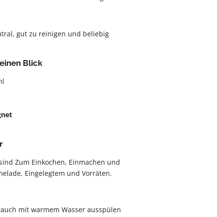
ral, gut zu reinigen und beliebig
einen Blick
ml
gnet
r
 sind Zum Einkochen, Einmachen und
lade, Eingelegtem und Vorräten.
rauch mit warmem Wasser ausspülen