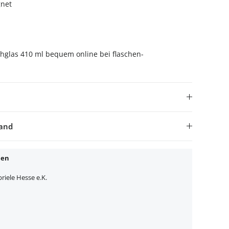
net
hglas 410 ml bequem online bei flaschen-
sand
nen
iele Hesse e.K.