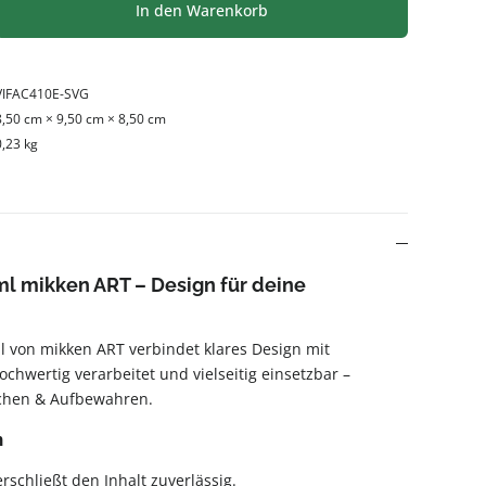
l: Gib den gewünschten Wert ein oder be
In den Warenkorb
VIFAC410E-SVG
8,50 cm × 9,50 cm × 8,50 cm
0,23 kg
l mikken ART – Design für deine
 von mikken ART verbindet klares Design mit
ochwertig verarbeitet und vielseitig einsetzbar –
chen & Aufbewahren.
n
schließt den Inhalt zuverlässig.