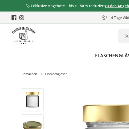
🏷️ Exklusive Angebote – bis zu
50 %
reduziert
zu den Angeboten
14 Tage Wid
FLASCHEN
GLÄ
Einmachen
Einmachgläser
Bildergalerie überspringen