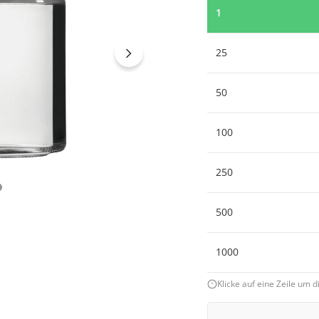
1
25
50
100
250
500
1000
Klicke auf eine Zeile um