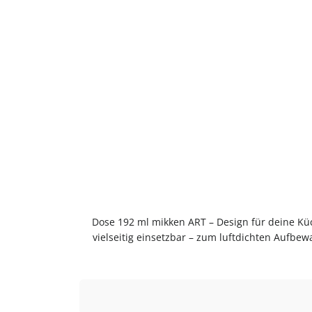
Produktgalerie überspringen
Dose 192 ml mikken ART – Design für deine Küc
vielseitig einsetzbar – zum luftdichten Aufbe
GlasGlas ist geschmacksneutral, gut zu rein
DeckelSpülmaschinengeeignetStapelbarVielseit
dem ersten Gebrauch mit warmem Wasser auss