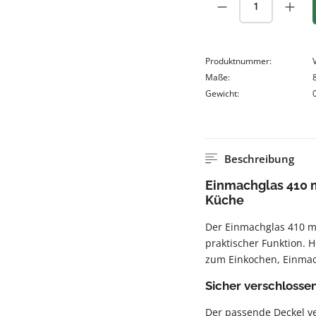
Produkt Anzah
Produktnummer:
Maße:
Gewicht:
Beschreibung
Einmachglas 410 m
Küche
Der Einmachglas 410 ml
praktischer Funktion. H
zum Einkochen, Einma
Sicher verschlosse
Der passende Deckel ver