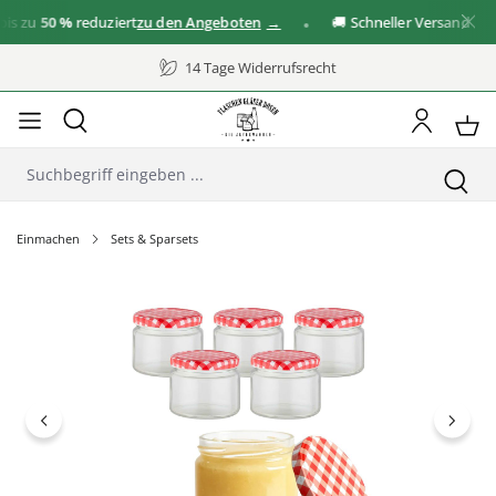
 zu
50 %
reduziert
zu den Angeboten
🚚 Schneller Versand
14 Tage Widerrufsrecht
Einmachen
Sets & Sparsets
Bildergalerie überspringen