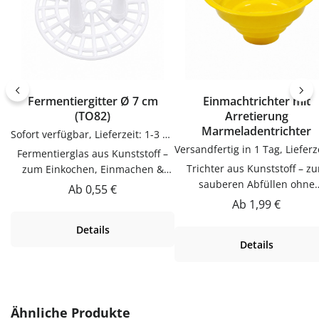
Fermentiergitter Ø 7 cm
Einmachtrichter mit
(TO82)
Arretierung
Marmeladentrichter
Sofort verfügbar, Lieferzeit: 1-3 Tage
Fermentierglas aus Kunststoff –
Trichter aus Kunststoff – zum
zum Einkochen, Einmachen &
sauberen Abfüllen ohne
AufbewahrenDieser
Regulärer Preis:
Ab
0,55 €
KleckernTrichter zum saube
Fermentierglas aus Kunststoff ist
Regulärer Preis:
Ab
1,99 €
Abfüllen ohne Kleckern.
zum Einkochen, Einmachen &
Details
Praktische Ergänzung für Kü
Aufbewahren. Hochwertig
Details
Vorrat und Haushalt – passen
verarbeitet und für den täglichen
vielen Flaschen, Gläsern u
Gebrauch gemacht.Material
Dosen.Produktdetails auf ei
KunststoffDas Material ist leicht
BlickMaterial:
und langlebig.Produktdetails auf
KunststoffVerwendungTrich
einen BlickMaterial:
Produktgalerie überspringen
Ähnliche Produkte