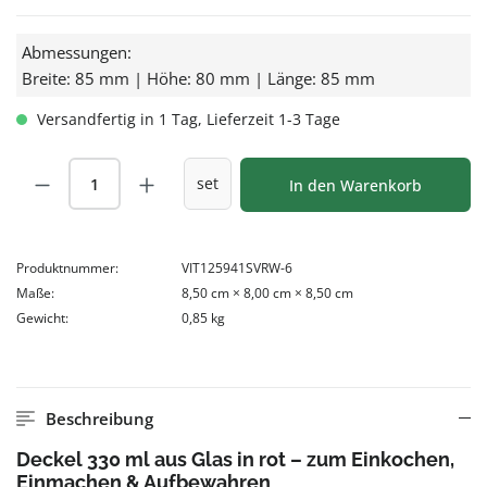
Abmessungen:
Breite: 85 mm | Höhe: 80 mm | Länge: 85 mm
Versandfertig in 1 Tag, Lieferzeit 1-3 Tage
Produkt Anzahl: Gib den gewünschten Wert
set
In den Warenkorb
Produktnummer:
VIT125941SVRW-6
Maße:
8,50 cm × 8,00 cm × 8,50 cm
Gewicht:
0,85 kg
Beschreibung
Deckel 330 ml aus Glas in rot – zum Einkochen,
Einmachen & Aufbewahren