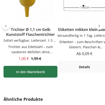
Trichter Ø 1,1 cm Gelb
Etiketten mikken klein Bl
Kunststoff Flaschentrichter
Sofort verfügbar, Lieferzeit: 1-3 Tage
Etiketten – zum Beschriften 
Trichter aus Edelstahl – zum
Gläsern, Flaschen &
sauberen Abfüllen ohne
DosenEtiketten zum Beschrif
Regulärer Preis:
Ab
0,09 €
KleckernTrichter zum sauberen
von Gläsern, Flaschen & Dos
Verkaufspreis:
Regulärer Preis:
1,00 €
1,99 €
Abfüllen ohne Kleckern.
Praktische Ergänzung für Kü
Details
Praktische Ergänzung für Küche,
Vorrat und Haushalt – passen
In den Warenkorb
Vorrat und Haushalt – passend zu
vielen Flaschen, Gläsern u
vielen Flaschen, Gläsern und
Dosen.VerwendungEtiketten
Dosen.Produktdetails auf einen
Beschriften von Gläsern, Flas
BlickMaterial:
& Dosen. Einfach in der
EdelstahlVerwendungTrichter
Anwendung und langlebig 
zum sauberen Abfüllen ohne
Produktgalerie überspringen
Gebrauch.PflegehinweiseNa
Ähnliche Produkte
Kleckern. Einfach in der
Gebrauch reinigenGut trock