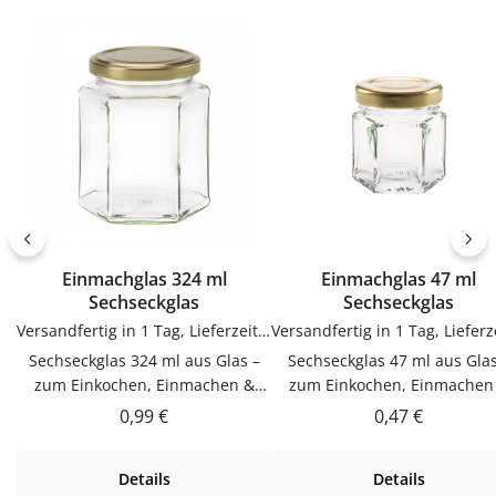
Anwendung und langlebig im
lassenJetzt bestellenBestel
Gebrauch.PflegehinweiseNach
Etiketten bequem online be
Gebrauch reinigenGut trocknen
flaschen-glaeser-und-dosen.
lassenJetzt bestellenBestelle
Trichter bequem online bei
flaschen-glaeser-und-dosen.de.
Einmachglas 324 ml
Einmachglas 47 ml
Sechseckglas
Sechseckglas
Versandfertig in 1 Tag, Lieferzeit 1-3 Tage
Sechseckglas 324 ml aus Glas –
Sechseckglas 47 ml aus Glas
zum Einkochen, Einmachen &
zum Einkochen, Einmachen
AufbewahrenDieser Sechseckglas
AufbewahrenDieser Sechseck
Regulärer Preis:
Regulärer Prei
0,99 €
0,47 €
324 ml aus Glas ist zum
47 ml aus Glas ist zum Einkoc
Einkochen, Einmachen &
Einmachen & Aufbewahren
Details
Details
Aufbewahren. Hochwertig
Hochwertig verarbeitet und 