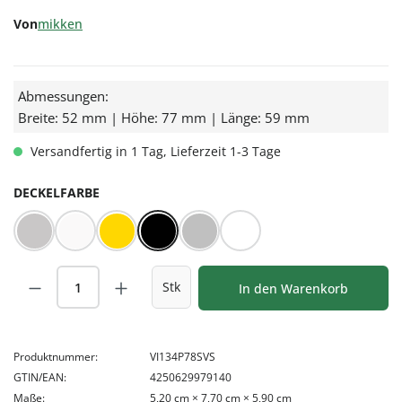
Von
mikken
Abmessungen:
Breite: 52 mm | Höhe: 77 mm | Länge: 59 mm
Versandfertig in 1 Tag, Lieferzeit 1-3 Tage
AUSWÄHLEN
DECKELFARBE
BLUESEAL Silber
BLUESEAL Weiß
Gold
Schwarz
Silber
Weiß
Produkt Anzahl: Gib den gewünschten Wert
Stk
In den Warenkorb
Produktnummer:
VI134P78SVS
GTIN/EAN:
4250629979140
Maße:
5,20 cm × 7,70 cm × 5,90 cm