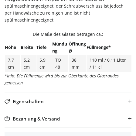
spülmaschinengeeignet, der Schraubverschluss ist jedoch
per Handwäsche zu reinigen und ist nicht
spülmaschinengeeignet.
Die Maße des Glases betragen ca.:
Mündu
Öffnung
Höhe
Breite
Tiefe
Füllmenge*
ng
Ø
7,7
5,2
5,9
TO
38
110 ml / 0,11 Liter
cm
cm
cm
48
mm
/ 11 cl
*Info: Die Füllmenge wird bis zur Oberkante des Glasrandes
gemessen
Eigenschaften
Bezahlung & Versand