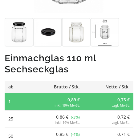
Einmachglas 110 ml
Sechseckglas
ab
Brutto / Stk.
Netto / Stk.
0,89 €
0,75 €
1
inkl. 19% MwSt.
zzgl. MwSt.
0,86 €
0,72 €
(-3%)
25
inkl. 19% MwSt.
zzgl. MwSt.
0,85 €
0,71 €
(-4%)
50