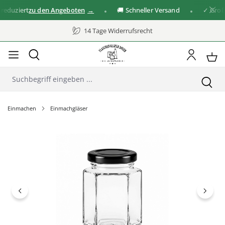
duziert
zu den Angeboten
🚚 Schneller Versand
✓ Große A
14 Tage Widerrufsrecht
Einmachen
Einmachgläser
Bildergalerie überspringen