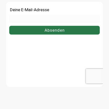
Einmachglas 218 ml bequem
online bei flaschen-glaeser-
online bei flaschen-glaeser-und-
dosen.de.
dosen.de.