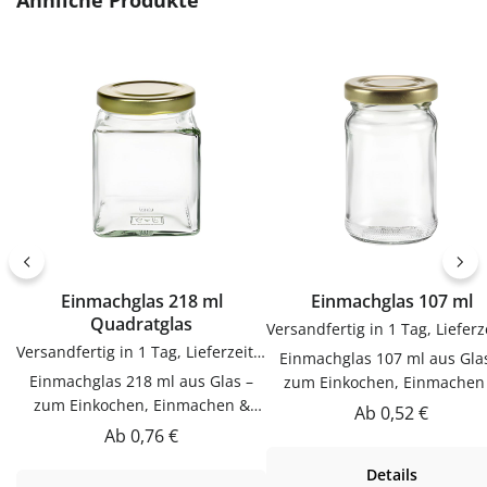
Ähnliche Produkte
zum sauberen Abfüllen ohne
Gebrauch.PflegehinweiseNa
Kleckern. Einfach in der
Gebrauch reinigenGut trock
Anwendung und langlebig im
lassenJetzt bestellenBestel
Gebrauch.PflegehinweiseNach
Etiketten bequem online be
Gebrauch reinigenGut trocknen
flaschen-glaeser-und-dosen.
lassenJetzt bestellenBestelle
Trichter bequem online bei
flaschen-glaeser-und-dosen.de.
Einmachglas 218 ml
Einmachglas 107 ml
Quadratglas
Versandfertig in 1 Tag, Lieferzeit 1-3 Tage
Einmachglas 107 ml aus Gla
Einmachglas 218 ml aus Glas –
zum Einkochen, Einmachen
zum Einkochen, Einmachen &
AufbewahrenDieser Einmach
Regulärer Preis:
Ab
0,52 €
AufbewahrenDieser Einmachglas
107 ml aus Glas ist zum
Regulärer Preis:
Ab
0,76 €
218 ml aus Glas ist zum
Einkochen, Einmachen &
Details
Einkochen, Einmachen &
Aufbewahren. Hochwertig