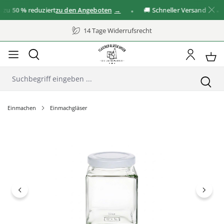
u
50 %
reduziert
zu den Angeboten
🚚 Schneller Versand
✓
14 Tage Widerrufsrecht
Einmachen
Einmachgläser
Bildergalerie überspringen