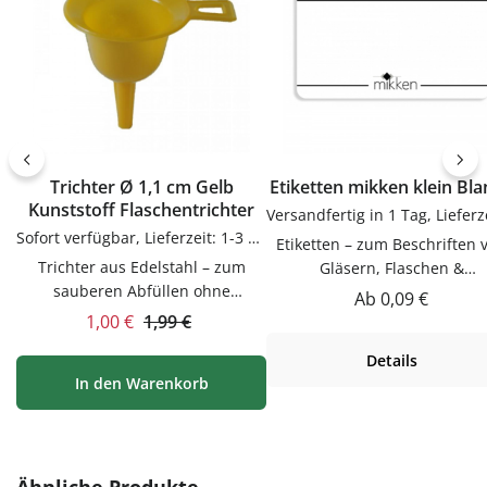
Trichter Ø 1,1 cm Gelb
Etiketten mikken klein Bl
Kunststoff Flaschentrichter
Sofort verfügbar, Lieferzeit: 1-3 Tage
Etiketten – zum Beschriften 
Trichter aus Edelstahl – zum
Gläsern, Flaschen &
sauberen Abfüllen ohne
DosenEtiketten zum Beschrif
Regulärer Preis:
Ab
0,09 €
KleckernTrichter zum sauberen
von Gläsern, Flaschen & Dos
Verkaufspreis:
Regulärer Preis:
1,00 €
1,99 €
Abfüllen ohne Kleckern.
Praktische Ergänzung für Kü
Details
Praktische Ergänzung für Küche,
Vorrat und Haushalt – passen
In den Warenkorb
Vorrat und Haushalt – passend zu
vielen Flaschen, Gläsern u
vielen Flaschen, Gläsern und
Dosen.VerwendungEtiketten
Dosen.Produktdetails auf einen
Beschriften von Gläsern, Flas
BlickMaterial:
& Dosen. Einfach in der
EdelstahlVerwendungTrichter
Anwendung und langlebig 
Produktgalerie überspringen