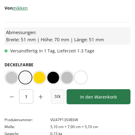
Von
mikken
Abmessungen:
Breite: 51 mm | Höhe: 70 mm | Länge: 51 mm
Versandfertig in 1 Tag, Lieferzeit 1-3 Tage
AUSWÄHLEN
DECKELFARBE
BLUESEAL Silber
BLUESEAL Weiß
Gold
Schwarz
Silber
Weiß
Produkt Anzahl: Gib den gewünschten Wert
Stk
In den Warenkorb
Produktnummer:
VI247P13SVBSW
Maße:
5,10 cm × 7,00 cm × 5,10 cm
Gewicht:
0,15 kg