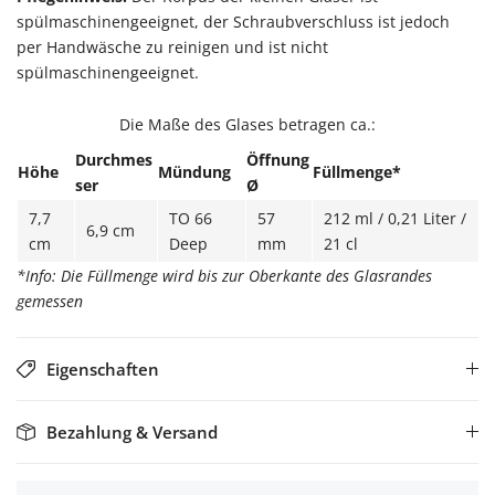
spülmaschinengeeignet, der Schraubverschluss ist jedoch
per Handwäsche zu reinigen und ist nicht
spülmaschinengeeignet.
Die Maße des Glases betragen ca.:
Durchmes
Öffnung
Höhe
Mündung
Füllmenge*
ser
Ø
7,7
TO 66
57
212 ml / 0,21 Liter /
6,9 cm
cm
Deep
mm
21 cl
*Info: Die Füllmenge wird bis zur Oberkante des Glasrandes
gemessen
Eigenschaften
Bezahlung & Versand