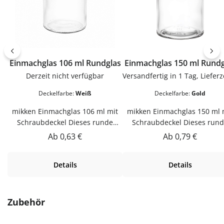
Einmachglas 106 ml Rundglas
Einmachglas 150 ml Ru
Derzeit nicht verfügbar
Deckelfarbe:
Weiß
Deckelfarbe:
Gold
mikken Einmachglas 106 ml mit
mikken Einmachglas 150 ml 
Schraubdeckel Dieses runde
Schraubdeckel Dieses run
Einmachglas ist vielseitig
Einmachglas ist vielseitig
Regulärer Preis:
Regulärer Preis:
Ab
0,63 €
Ab
0,79 €
einsetzbar. Es ist ideal zum
einsetzbar. Es ist ideal zu
Einmachen von kleinen Mengen
Einmachen von kleinen Men
Details
Details
Marmelade, Gelee, Pasten und
Marmelade, Gelee, Pasten 
vielem mehr. Der Twist-Off
vielem mehr. Der Twist-Of
Schraubverschluss sorgt für ein
Schraubverschluss sorgt für 
luftdichtes Verschließen. Auch
luftdichtes Verschließen. A
Produktgalerie überspringen
Zubehör
zum Abfüllen von Proben und
zum Abfüllen von Proben u
Aufbewahren von Honig,
Aufbewahren von Honig,