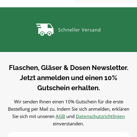
gemessen
gemessen
vielen Flaschen, Gläsern u
Beschriften von Gläsern, Flaschen
Dosen.Produktdetails auf ei
& Dosen. Einfach in der
BlickMaterial:
Anwendung und langlebig im
KunststoffVerwendungTrich
Gebrauch.PflegehinweiseNach
Schneller Versand
zum sauberen Abfüllen oh
Gebrauch reinigenGut trocknen
Kleckern. Einfach in der
lassenJetzt bestellenBestelle
Anwendung und langlebig 
Etiketten bequem online bei
Gebrauch.PflegehinweiseNa
flaschen-glaeser-und-dosen.de.
Gebrauch reinigenGut trock
lassenJetzt bestellenBestel
Flaschen, Gläser & Dosen Newsletter.
Trichter bequem online be
Jetzt anmelden und einen 10%
flaschen-glaeser-und-dosen.
Gutschein erhalten.
Wir senden Ihnen einen 10% Gutschein für die erste
Bestellung per Mail zu. Indem Sie sich anmelden, erklären
Sie sich mit unseren
AGB
und
Datenschutzrichtlinien
einverstanden.