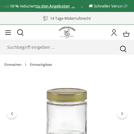
 zu
50 %
reduziert
zu den Angeboten
🚚 Schneller Versand
14 Tage Widerrufsrecht
Einmachen
Einmachgläser
Bildergalerie überspringen