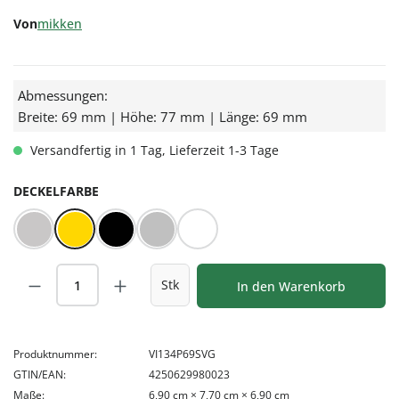
Von
mikken
Abmessungen:
Breite: 69 mm | Höhe: 77 mm | Länge: 69 mm
Versandfertig in 1 Tag, Lieferzeit 1-3 Tage
AUSWÄHLEN
DECKELFARBE
BLUESEAL Silber
Gold
Schwarz
Silber
Weiß
Produkt Anzahl: Gib den gewünschten Wert
Stk
In den Warenkorb
Produktnummer:
VI134P69SVG
GTIN/EAN:
4250629980023
Maße:
6,90 cm × 7,70 cm × 6,90 cm