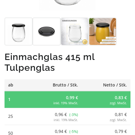
Einmachglas 415 ml
Tulpenglas
ab
Brutto / Stk.
Netto / Stk.
0,99 €
0,83 €
1
inkl. 19% MwSt.
zzgl. MwSt.
0,96 €
0,81 €
(-3%)
25
inkl. 19% MwSt.
zzgl. MwSt.
0,94 €
0,79 €
(-5%)
50