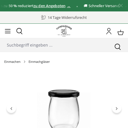
zu
50 %
reduziert
zu den Angeboten
🚚 Schneller Versand
14 Tage Widerrufsrecht
Einmachen
Einmachgläser
Bildergalerie überspringen