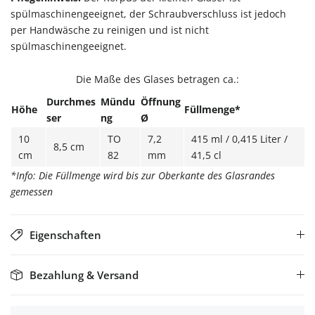
spülmaschinengeeignet, der Schraubverschluss ist jedoch
per Handwäsche zu reinigen und ist nicht
spülmaschinengeeignet.
Die Maße des Glases betragen ca.:
Durchmes
Mündu
Öffnung
Höhe
Füllmenge*
ser
ng
Ø
10
TO
7,2
415 ml / 0,415 Liter /
8,5 cm
cm
82
mm
41,5 cl
*Info: Die Füllmenge wird bis zur Oberkante des Glasrandes
gemessen
Eigenschaften
Bezahlung & Versand