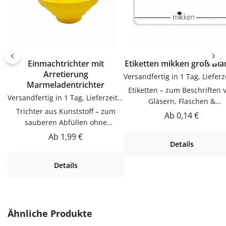
Einmachtrichter mit
Etiketten mikken groß Bl
Arretierung
Marmeladentrichter
Etiketten – zum Beschriften 
Versandfertig in 1 Tag, Lieferzeit 1-3 Tage
Gläsern, Flaschen &
Trichter aus Kunststoff – zum
DosenEtiketten zum Beschrif
Regulärer Preis:
Ab
0,14 €
sauberen Abfüllen ohne
von Gläsern, Flaschen & Dos
KleckernTrichter zum sauberen
Praktische Ergänzung für Kü
Regulärer Preis:
Ab
1,99 €
Details
Abfüllen ohne Kleckern.
Vorrat und Haushalt – passen
Praktische Ergänzung für Küche,
vielen Flaschen, Gläsern u
Details
Vorrat und Haushalt – passend zu
Dosen.VerwendungEtiketten
vielen Flaschen, Gläsern und
Beschriften von Gläsern, Flas
Dosen.Produktdetails auf einen
& Dosen. Einfach in der
BlickMaterial:
Anwendung und langlebig 
KunststoffVerwendungTrichter
Produktgalerie überspringen
Gebrauch.PflegehinweiseNa
Ähnliche Produkte
zum sauberen Abfüllen ohne
Gebrauch reinigenGut trock