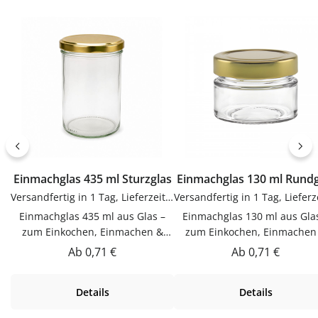
Kleckern. Einfach in der
lassenJetzt bestellenBestel
Anwendung und langlebig im
Etiketten bequem online be
Gebrauch.PflegehinweiseNach
flaschen-glaeser-und-dosen.
Gebrauch reinigenGut trocknen
lassenJetzt bestellenBestelle
Trichter bequem online bei
flaschen-glaeser-und-dosen.de.
Einmachglas 435 ml Sturzglas
Einmachglas 130 ml Ru
Versandfertig in 1 Tag, Lieferzeit 1-3 Tage
Einmachglas 435 ml aus Glas –
Einmachglas 130 ml aus Gla
zum Einkochen, Einmachen &
zum Einkochen, Einmachen
AufbewahrenDieser Einmachglas
AufbewahrenDieser Einmach
Regulärer Preis:
Regulärer Preis:
Ab
0,71 €
Ab
0,71 €
435 ml aus Glas ist zum
130 ml aus Glas ist zum
Einkochen, Einmachen &
Einkochen, Einmachen &
Details
Details
Aufbewahren. Hochwertig
Aufbewahren. Hochwertig
verarbeitet und für den täglichen
verarbeitet und für den tägli