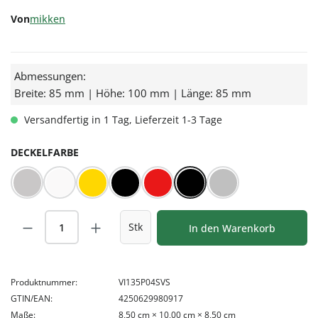
Von
mikken
Abmessungen:
Breite: 85 mm | Höhe: 100 mm | Länge: 85 mm
Versandfertig in 1 Tag, Lieferzeit 1-3 Tage
AUSWÄHLEN
DECKELFARBE
BLUESEAL Silber
BLUESEAL Weiß
Gold
Orbit™ schwarz
Rot/Weiß kariert
Schwarz
Silber
Produkt Anzahl: Gib den gewünschten Wert
Stk
In den Warenkorb
Produktnummer:
VI135P04SVS
GTIN/EAN:
4250629980917
Maße:
8,50 cm × 10,00 cm × 8,50 cm