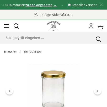
50 %
reduziert
zu den Angeboten
🚚 Schneller Versand
✓
14 Tage Widerrufsrecht
Einmachen
Einmachgläser
Bildergalerie überspringen