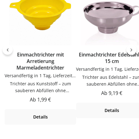
Einmachtrichter mit
Einmachtrichter Edelstah
Arretierung
15 cm
Marmeladentrichter
Versandfertig in 1 Tag, Lieferzeit 1-3 Tage
Trichter aus Edelstahl – zum
Trichter aus Kunststoff – zum
sauberen Abfüllen ohne
sauberen Abfüllen ohne
KleckernTrichter zum saube
Regulärer Preis:
Ab
9,19 €
KleckernTrichter zum sauberen
Abfüllen ohne Kleckern.
Regulärer Preis:
Ab
1,99 €
Abfüllen ohne Kleckern.
Praktische Ergänzung für Kü
Details
Praktische Ergänzung für Küche,
Vorrat und Haushalt – passen
Details
Vorrat und Haushalt – passend zu
vielen Flaschen, Gläsern u
vielen Flaschen, Gläsern und
Dosen.Produktdetails auf ei
Dosen.Produktdetails auf einen
BlickMaterial:
BlickMaterial:
EdelstahlVerwendungTricht