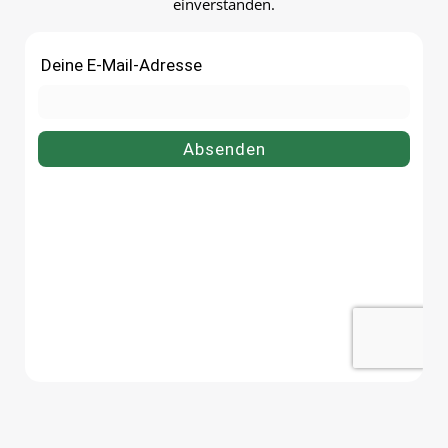
einverstanden.
bestellenBestelle deinen
Einmachglas 125 ml bequ
Einmachglas 415 ml bequem
online bei flaschen-glaeser-
online bei flaschen-glaeser-und-
dosen.de.
dosen.de.