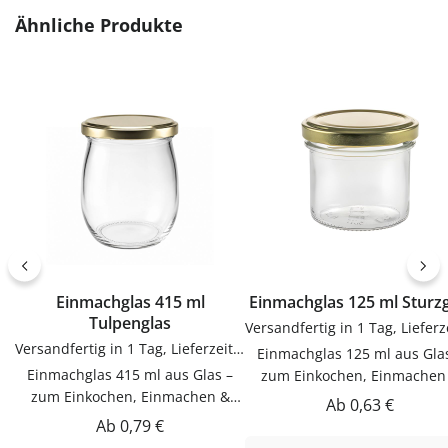
KunststoffVerwendungTrichter
zum sauberen Abfüllen oh
Produktgalerie überspringen
Ähnliche Produkte
zum sauberen Abfüllen ohne
Kleckern. Einfach in der
Kleckern. Einfach in der
Anwendung und langlebig 
Anwendung und langlebig im
Gebrauch.PflegehinweiseNa
Gebrauch.PflegehinweiseNach
Gebrauch reinigenGut trock
Gebrauch reinigenGut trocknen
lassenJetzt bestellenBestel
lassenJetzt bestellenBestelle
Trichter bequem online be
Trichter bequem online bei
flaschen-glaeser-und-dosen.
flaschen-glaeser-und-dosen.de.
Einmachglas 415 ml
Einmachglas 125 ml Stu
Tulpenglas
Versandfertig in 1 Tag, Lieferzeit 1-3 Tage
Einmachglas 125 ml aus Gla
Einmachglas 415 ml aus Glas –
zum Einkochen, Einmachen
zum Einkochen, Einmachen &
AufbewahrenDieser Einmach
Regulärer Preis:
Ab
0,63 €
AufbewahrenDieser Einmachglas
125 ml aus Glas ist zum
Regulärer Preis:
Ab
0,79 €
415 ml aus Glas ist zum
Einkochen, Einmachen &