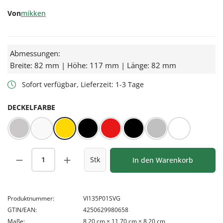
Von
mikken
Abmessungen:
Breite: 82 mm | Höhe: 117 mm | Länge: 82 mm
Sofort verfügbar, Lieferzeit: 1-3 Tage
AUSWÄHLEN
DECKELFARBE
BLUESEAL Silber
BLUESEAL Weiß
Gold
Orbit™ schwarz
Rot/Weiß kariert
Schwarz
Silber
Weiß
Produkt Anzahl: Gib den gewünschten Wert
Stk
In den Warenkorb
Produktnummer:
VI135P01SVG
GTIN/EAN:
4250629980658
Maße:
8,20 cm × 11,70 cm × 8,20 cm