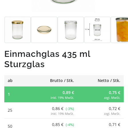
Einmachglas 435 ml
Sturzglas
ab
Brutto / Stk.
Netto / Stk.
0,89 €
0,75 €
1
inkl. 19% MwSt.
zzgl. MwSt.
0,86 €
0,72 €
(-3%)
25
inkl. 19% MwSt.
zzgl. MwSt.
0,85 €
0,71 €
(-4%)
50