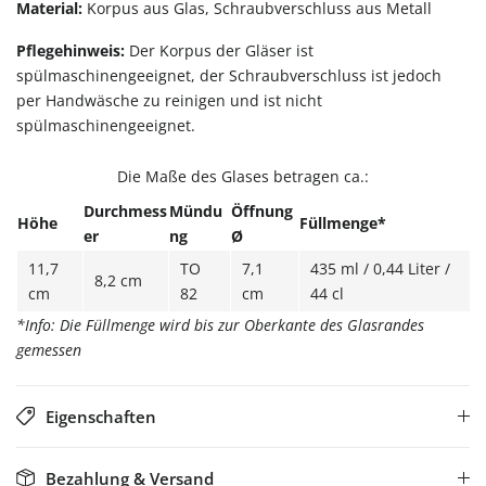
Material:
Korpus aus Glas, Schraubverschluss aus Metall
Pflegehinweis:
Der Korpus der Gläser ist
spülmaschinengeeignet, der Schraubverschluss ist jedoch
per Handwäsche zu reinigen und ist nicht
spülmaschinengeeignet.
Die Maße des Glases betragen ca.:
Durchmess
Mündu
Öffnung
Höhe
Füllmenge*
er
ng
Ø
11,7
TO
7,1
435 ml / 0,44 Liter /
8,2 cm
cm
82
cm
44 cl
*Info: Die Füllmenge wird bis zur Oberkante des Glasrandes
gemessen
Eigenschaften
Bezahlung & Versand