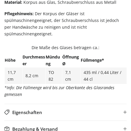
Material:
Korpus aus Glas, Schraubverschluss aus Metall
Pflegehinweis:
Der Korpus der Gläser ist
spülmaschinengeeignet, der Schraubverschluss ist jedoch
per Handwäsche zu reinigen und ist nicht
spülmaschinengeeignet.
Die Maße des Glases betragen ca.:
Durchmess
Mündu
Öffnung
Höhe
Füllmenge*
er
ng
Ø
11,7
TO
7,1
435 ml / 0,44 Liter /
8,2 cm
cm
82
cm
44 cl
*Info: Die Füllmenge wird bis zur Oberkante des Glasrandes
gemessen
Eigenschaften
Bezahlung & Versand