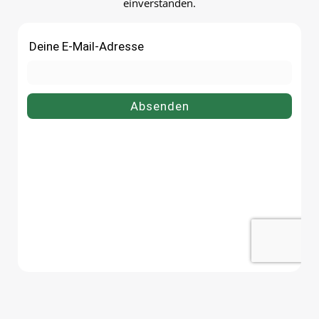
einverstanden.
bestellenBestelle deinen
Einmachglas 125 ml bequ
Einmachglas 415 ml bequem
online bei flaschen-glaeser-
online bei flaschen-glaeser-und-
dosen.de.
dosen.de.