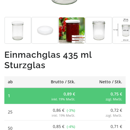
Einmachglas 435 ml
Sturzglas
ab
Brutto / Stk.
Netto / Stk.
0,89 €
0,75 €
1
inkl. 19% MwSt.
zzgl. MwSt.
0,86 €
0,72 €
(-3%)
25
inkl. 19% MwSt.
zzgl. MwSt.
0,85 €
0,71 €
(-4%)
50