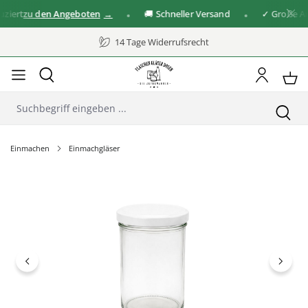
ert
zu den Angeboten
🚚 Schneller Versand
✓ Große Ausw
14 Tage Widerrufsrecht
Einmachen
Einmachgläser
Bildergalerie überspringen