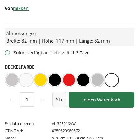
Von
mikken
Abmessungen:
Breite: 82 mm | Höhe: 117 mm | Länge: 82 mm
Sofort verfügbar, Lieferzeit: 1-3 Tage
AUSWÄHLEN
DECKELFARBE
BLUESEAL Silber
BLUESEAL Weiß
Gold
Orbit™ schwarz
Rot/Weiß kariert
Schwarz
Silber
Weiß
Produkt Anzahl: Gib den gewünschten Wert
Stk
In den Warenkorb
Produktnummer:
VI135P01SVW
GTIN/EAN:
4250629980672
Maße:
8,20 cm × 11,70 cm × 8,20 cm