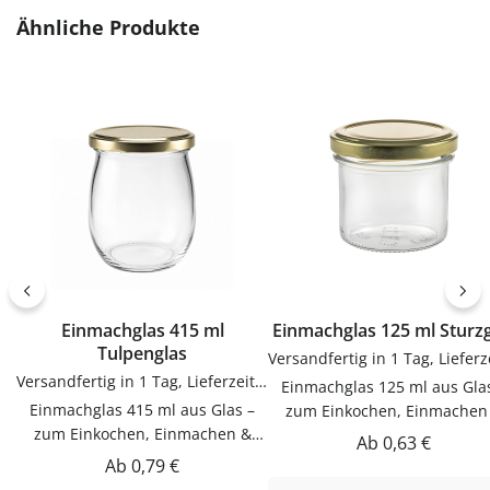
KunststoffVerwendungTrichter
zum sauberen Abfüllen oh
Produktgalerie überspringen
Ähnliche Produkte
zum sauberen Abfüllen ohne
Kleckern. Einfach in der
Kleckern. Einfach in der
Anwendung und langlebig 
Anwendung und langlebig im
Gebrauch.PflegehinweiseNa
Gebrauch.PflegehinweiseNach
Gebrauch reinigenGut trock
Gebrauch reinigenGut trocknen
lassenJetzt bestellenBestel
lassenJetzt bestellenBestelle
Trichter bequem online be
Trichter bequem online bei
flaschen-glaeser-und-dosen.
flaschen-glaeser-und-dosen.de.
Einmachglas 415 ml
Einmachglas 125 ml Stu
Tulpenglas
Versandfertig in 1 Tag, Lieferzeit 1-3 Tage
Einmachglas 125 ml aus Gla
Einmachglas 415 ml aus Glas –
zum Einkochen, Einmachen
zum Einkochen, Einmachen &
AufbewahrenDieser Einmach
Regulärer Preis:
Ab
0,63 €
AufbewahrenDieser Einmachglas
125 ml aus Glas ist zum
Regulärer Preis:
Ab
0,79 €
415 ml aus Glas ist zum
Einkochen, Einmachen &