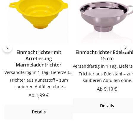
Einmachtrichter mit
Einmachtrichter Edelstah
Arretierung
15 cm
Marmeladentrichter
Versandfertig in 1 Tag, Lieferzeit 1-3 Tage
Trichter aus Edelstahl – zum
Trichter aus Kunststoff – zum
sauberen Abfüllen ohne
sauberen Abfüllen ohne
KleckernTrichter zum saube
Regulärer Preis:
Ab
9,19 €
KleckernTrichter zum sauberen
Abfüllen ohne Kleckern.
Regulärer Preis:
Ab
1,99 €
Abfüllen ohne Kleckern.
Praktische Ergänzung für Kü
Details
Praktische Ergänzung für Küche,
Vorrat und Haushalt – passen
Details
Vorrat und Haushalt – passend zu
vielen Flaschen, Gläsern u
vielen Flaschen, Gläsern und
Dosen.Produktdetails auf ei
Dosen.Produktdetails auf einen
BlickMaterial:
BlickMaterial:
EdelstahlVerwendungTricht