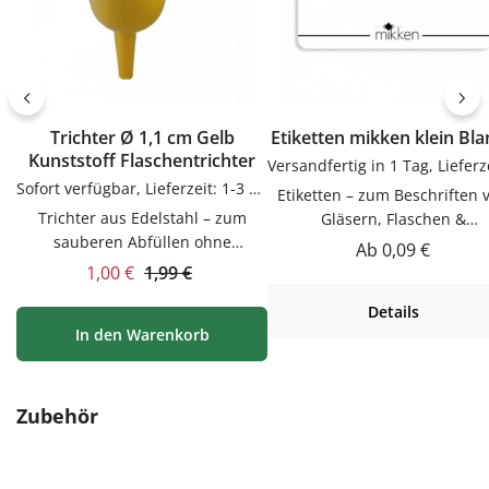
Trichter Ø 1,1 cm Gelb
Etiketten mikken klein Bl
Kunststoff Flaschentrichter
Sofort verfügbar, Lieferzeit: 1-3 Tage
Etiketten – zum Beschriften 
Trichter aus Edelstahl – zum
Gläsern, Flaschen &
sauberen Abfüllen ohne
DosenEtiketten zum Beschrif
Regulärer Preis:
Ab
0,09 €
KleckernTrichter zum sauberen
von Gläsern, Flaschen & Dos
Verkaufspreis:
Regulärer Preis:
1,00 €
1,99 €
Abfüllen ohne Kleckern.
Praktische Ergänzung für Kü
Details
Praktische Ergänzung für Küche,
Vorrat und Haushalt – passen
In den Warenkorb
Vorrat und Haushalt – passend zu
vielen Flaschen, Gläsern u
vielen Flaschen, Gläsern und
Dosen.VerwendungEtiketten
Dosen.Produktdetails auf einen
Beschriften von Gläsern, Flas
BlickMaterial:
& Dosen. Einfach in der
Produktgalerie überspringen
Zubehör
EdelstahlVerwendungTrichter
Anwendung und langlebig 
zum sauberen Abfüllen ohne
Gebrauch.PflegehinweiseNa
Kleckern. Einfach in der
Gebrauch reinigenGut trock