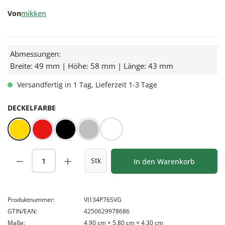
Von
mikken
Abmessungen:
Breite: 49 mm | Höhe: 58 mm | Länge: 43 mm
Versandfertig in 1 Tag, Lieferzeit 1-3 Tage
AUSWÄHLEN
DECKELFARBE
Gold
Rot/Weiß kariert
Schwarz
Silber
Weiß
Produkt Anzahl: Gib den gewünschten Wert
Stk
In den Warenkorb
Produktnummer:
VI134P76SVG
GTIN/EAN:
4250629978686
Maße:
4,90 cm × 5,80 cm × 4,30 cm