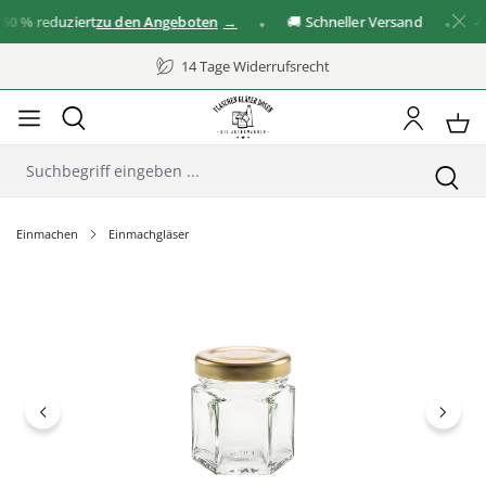
0 %
reduziert
zu den Angeboten
🚚 Schneller Versand
✓ Gr
14 Tage Widerrufsrecht
Einmachen
Einmachgläser
Bildergalerie überspringen