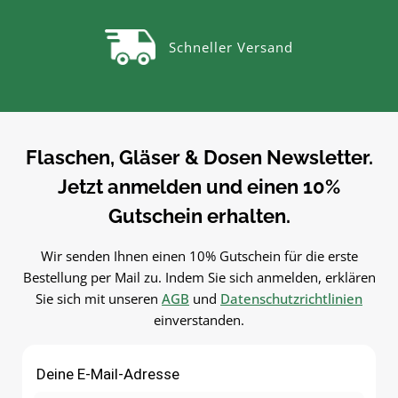
Gläser. Einfach in der Anwendung
Gläser. Einfach in der Anwen
und langlebig im
und langlebig im
Schneller Versand
Gebrauch.PflegehinweiseNach
Gebrauch.PflegehinweiseNa
Gebrauch reinigenGut trocknen
Gebrauch reinigenGut trock
lassenJetzt bestellenBestelle
lassenJetzt bestellenBestel
Twist-Off-Deckel bequem online
Twist-Off-Deckel bequem onl
bei flaschen-glaeser-und-
bei flaschen-glaeser-und-
dosen.de.
dosen.de.
Flaschen, Gläser & Dosen Newsletter.
Jetzt anmelden und einen 10%
Gutschein erhalten.
Wir senden Ihnen einen 10% Gutschein für die erste
Bestellung per Mail zu. Indem Sie sich anmelden, erklären
Sie sich mit unseren
AGB
und
Datenschutzrichtlinien
einverstanden.