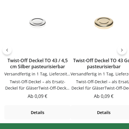
Anwendung und langlebig im
lassenJetzt bestellenBestel
Gebrauch.PflegehinweiseNach
Etiketten bequem online be
Gebrauch reinigenGut trocknen
flaschen-glaeser-und-dosen.
lassenJetzt bestellenBestelle
Trichter bequem online bei
flaschen-glaeser-und-dosen.de.
Twist-Off Deckel TO 43 / 4,5
Twist-Off Deckel TO 43 Gold
cm Silber pasteurisierbar
pasteurisierbar
Versandfertig in 1 Tag, Lieferzeit 1-3 Tage
Twist-Off-Deckel – als Ersatz-
Twist-Off-Deckel – als Ersat
Deckel für GläserTwist-Off-Deckel
Deckel für GläserTwist-Off-De
als Ersatz-Deckel für Gläser.
als Ersatz-Deckel für Gläser
Regulärer Preis:
Regulärer Preis:
Ab
0,09 €
Ab
0,09 €
Praktische Ergänzung für Küche,
Praktische Ergänzung für Kü
Vorrat und Haushalt – passend zu
Vorrat und Haushalt – passen
Details
Details
vielen Flaschen, Gläsern und
vielen Flaschen, Gläsern u
Dosen.VerwendungTwist-Off-
Dosen.VerwendungTwist-Of
Deckel als Ersatz-Deckel für
Deckel als Ersatz-Deckel fü