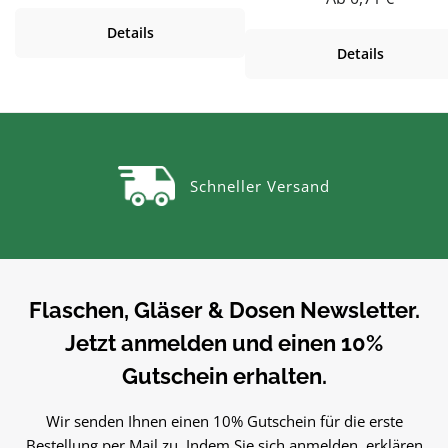
Dieses Einmachglas 425 ml 
Einkochen, Einmachen &
Details
hochwertigem Glas mit
Aufbewahren. Hochwertig
Details
passendem Schraubdeckel ei
verarbeitet und für den täglichen
sich ideal zum Einkochen,
Gebrauch gemacht.Material
Einmachen und Aufbewahr
GlasGlas ist geschmacksneutral,
verschiedenster Lebensmitte
gut zu reinigen und beliebig
Das klassische Einmachgla
wiederbefüllbar.Produktdetails
überzeugt durch seine robu
auf einen BlickFüllmenge: ca. 540
Schneller Versand
Verarbeitung und ist perfekt 
mlMaterial:
den täglichen Einsatz in Kü
GlasSpülmaschinengeeignetVielse
und Vorratskammer. Material
itig einsetzbarUnsere
Glas Glas ist geschmacksneutral,
Einmachgläser sind Zum
hygienisch, leicht zu reinigen
Einkochen, Einmachen und
beliebig oft wiederverwendbar
Aufbewahren von Marmelade,
Flaschen, Gläser & Dosen Newsletter.
Kombination mit dem
Eingelegtem und
Jetzt anmelden und einen 10%
Schraubdeckel lassen sic
Vorräten.PflegehinweiseVor dem
Marmeladen, Gelees, Chutn
ersten Gebrauch mit warmem
Gutschein erhalten.
und viele weitere Lebensmit
Wasser
sicher verschließen.
ausspülenSpülmaschinengeeigne
Wir senden Ihnen einen 10% Gutschein für die erste
Produktdetails auf einen Bli
tGut trocknen lassenJetzt
Bestellung per Mail zu. Indem Sie sich anmelden, erklären