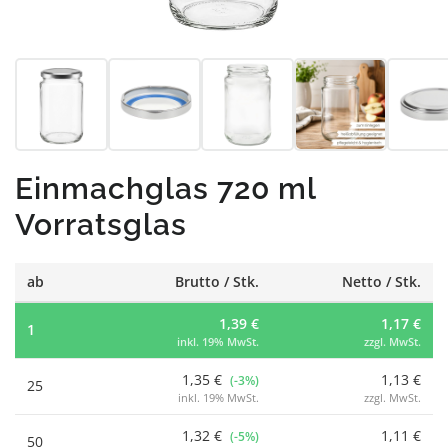
Einmachglas 720 ml
Vorratsglas
ab
Brutto / Stk.
Netto / Stk.
1,39 €
1,17 €
1
inkl. 19% MwSt.
zzgl. MwSt.
1,35 €
1,13 €
(-3%)
25
inkl. 19% MwSt.
zzgl. MwSt.
1,32 €
1,11 €
(-5%)
50