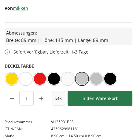
Von
mikken
Abmessungen:
Breite: 89 mm | Höhe: 145 mm | Länge: 89 mm
Sofort verfügbar, Lieferzeit: 1-3 Tage
AUSWÄHLEN
DECKELFARBE
Gold
Weiß
Rot/Weiß kariert
Schwarz
BLUESEAL Weiß
BLUESEAL Silber
Silber
Orbit™ schw
Produkt Anzahl: Gib den gewünschten Wert
Stk
In den Warenkorb
Produktnummer:
VI135P31BSSi
GTIN/EAN:
4250629981181
Maße:
8,90 cm × 14,50 cm × 8,90 cm