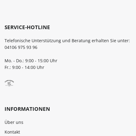
lassen. Jetzt bestellen Bestelle
dein Marmeladenglas 425 ml
Schraubdeckel bequem online
flaschen-glaeser-und-dosen
SERVICE-HOTLINE
und bewahre selbstgemach
Köstlichkeiten sowie Vorrät
Telefonische Unterstützung und Beratung erhalten Sie unter:
sicher und stilvoll auf.
04106 975 93 96
Mo. - Do.: 9:00 - 15:00 Uhr
Fr.: 9:00 - 14:00 Uhr
INFORMATIONEN
Über uns
Kontakt