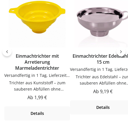
Einmachtrichter mit
Einmachtrichter Edelstah
Arretierung
15 cm
Marmeladentrichter
Versandfertig in 1 Tag, Lieferzeit 1-3 Tage
Trichter aus Edelstahl – zum
Trichter aus Kunststoff – zum
sauberen Abfüllen ohne
sauberen Abfüllen ohne
KleckernTrichter zum saube
Regulärer Preis:
Ab
9,19 €
KleckernTrichter zum sauberen
Abfüllen ohne Kleckern.
Regulärer Preis:
Ab
1,99 €
Abfüllen ohne Kleckern.
Praktische Ergänzung für Kü
Details
Praktische Ergänzung für Küche,
Vorrat und Haushalt – passen
Details
Vorrat und Haushalt – passend zu
vielen Flaschen, Gläsern u
vielen Flaschen, Gläsern und
Dosen.Produktdetails auf ei
Dosen.Produktdetails auf einen
BlickMaterial: