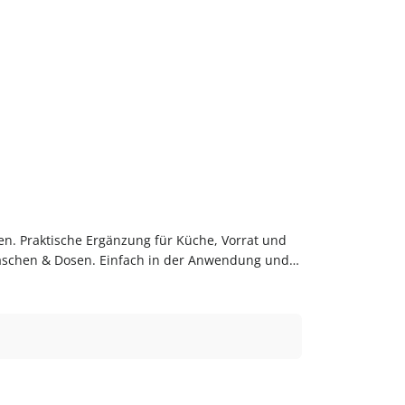
en. Praktische Ergänzung für Küche, Vorrat und
laschen & Dosen. Einfach in der Anwendung und
bequem online bei flaschen-glaeser-und-dosen.de.