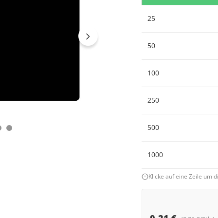
25
50
100
250
500
1000
Klicke auf eine Zeile um