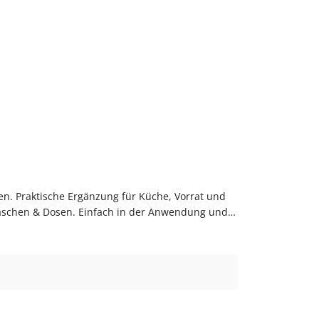
en. Praktische Ergänzung für Küche, Vorrat und
laschen & Dosen. Einfach in der Anwendung und
bequem online bei flaschen-glaeser-und-dosen.de.