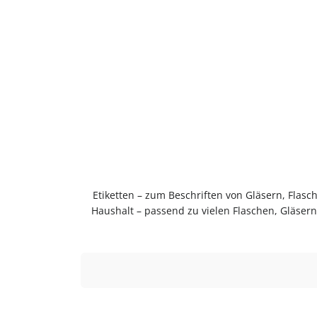
Etiketten – zum Beschriften von Gläsern, Flas
Haushalt – passend zu vielen Flaschen, Gläse
langlebig im Gebrauch.PflegehinweiseNach Gebrau