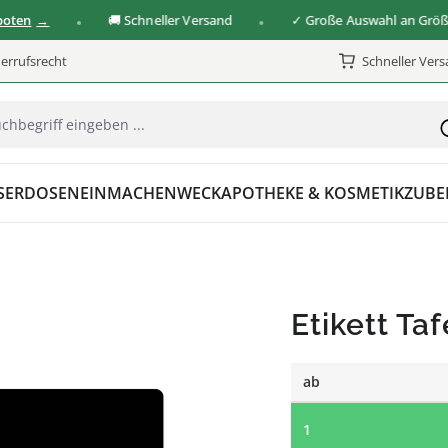
🚚 Schneller Versand
✓ Große Auswahl an Größen & 
errufsrecht
Schneller Ver
SER
DOSEN
EINMACHEN
WECK
APOTHEKE & KOSMETIK
ZUBE
Etikett Ta
ab
1