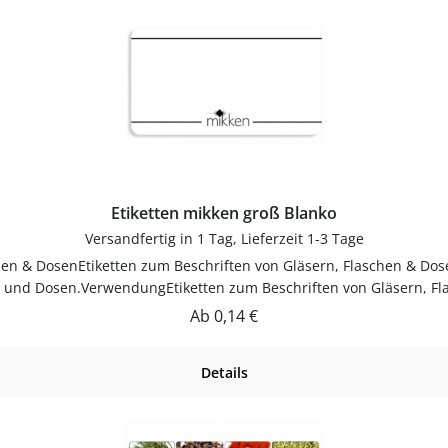
Etiketten mikken groß Blanko
Versandfertig in 1 Tag, Lieferzeit 1-3 Tage
chen & DosenEtiketten zum Beschriften von Gläsern, Flaschen & Dos
rn und Dosen.VerwendungEtiketten zum Beschriften von Gläsern, F
ch reinigenGut trocknen lassenJetzt bestellenBestelle Etiketten 
Regulärer Preis:
Ab
0,14 €
Details