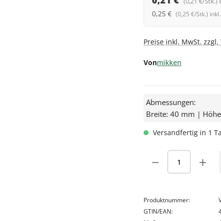
0,21 €
(0,21 €/Stk.) 
0,25 €
(0,25 €/Stk.) ink
Preise inkl. MwSt. zzgl
Von
mikken
Abmessungen:
Breite: 40 mm | Höh
Versandfertig in 1 Ta
Produkt Anzah
Produktnummer:
GTIN/EAN: