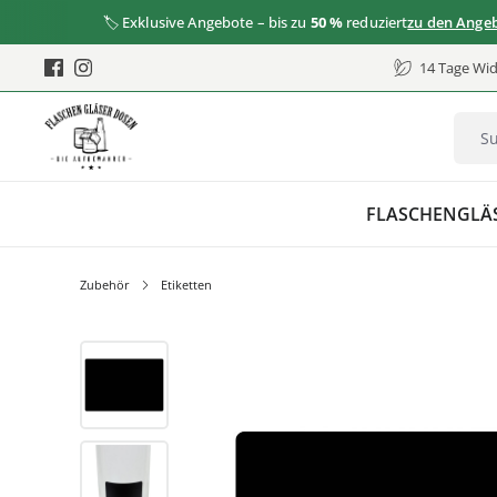
🏷️ Exklusive Angebote – bis zu
50 %
reduziert
zu den Angeboten
14 Tage Wid
FLASCHEN
GLÄ
Zubehör
Etiketten
Bildergalerie überspringen