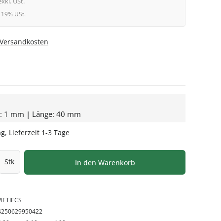
exkl. USt.
l. 19% USt.
. Versandkosten
e: 1 mm | Länge: 40 mm
g, Lieferzeit 1-3 Tage
l: Gib den gewünschten Wert ein oder be
Stk
In den Warenkorb
VIETIECS
4250629950422