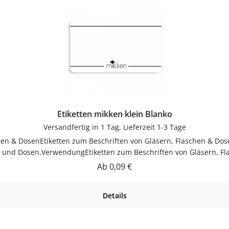
Etiketten mikken klein Blanko
Versandfertig in 1 Tag, Lieferzeit 1-3 Tage
chen & DosenEtiketten zum Beschriften von Gläsern, Flaschen & Dos
rn und Dosen.VerwendungEtiketten zum Beschriften von Gläsern, F
ch reinigenGut trocknen lassenJetzt bestellenBestelle Etiketten 
Regulärer Preis:
Ab
0,09 €
Details