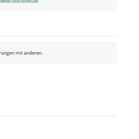
laeser-und-dosen.de
hrungen mit anderen.