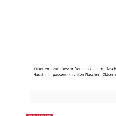
Etiketten – zum Beschriften von Gläsern, Flas
Haushalt – passend zu vielen Flaschen, Gläse
langlebig im Gebrauch.PflegehinweiseNach Gebrau