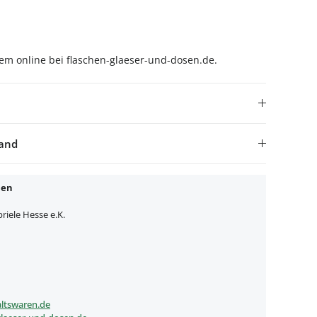
uem online bei flaschen-glaeser-und-dosen.de.
sand
nen
iele Hesse e.K.
ltswaren.de