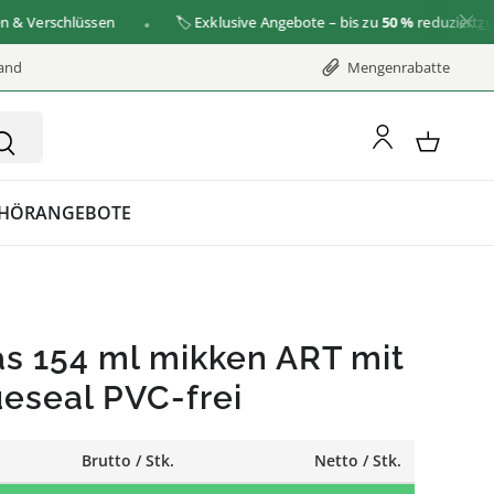
erschlüssen
🏷️ Exklusive Angebote – bis zu
50 %
reduziert
zu den 
sand
Mengenrabatte
HÖR
ANGEBOTE
s 154 ml mikken ART mit
ueseal PVC-frei
Brutto / Stk.
Netto / Stk.