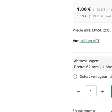
1,00 €
(1,00 €/Stk.) 
1,19 €
(1,19 €/Stk.) ink
Preise inkl. MwSt. zzgl
Von
mikken ART
Abmessungen:
Breite: 62 mm | Höh
Sofort verfügbar, Li
Produkt Anzah
Produktnummer: