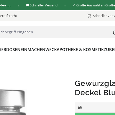
🚚 Schneller Versand
✓ Große Auswahl an Größen & V
errufsrecht
Schneller Ver
SER
DOSEN
EINMACHEN
WECK
APOTHEKE & KOSMETIK
ZUBE
Gewürzgla
Deckel Bl
ab