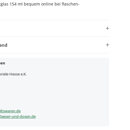
glas 154 ml bequem online bei flaschen-
sand
nen
iele Hesse e.K.
ltswaren.de
laeser-und-dosen.de