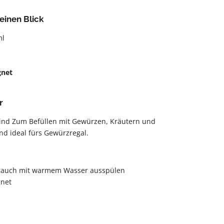
einen Blick
ml
gnet
r
ind Zum Befüllen mit Gewürzen, Kräutern und
nd ideal fürs Gewürzregal.
rauch mit warmem Wasser ausspülen
net