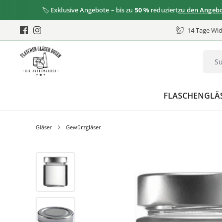
🏷️ Exklusive Angebote – bis zu
50 %
reduziert
zu den Angeboten
14 Tage Wid
FLASCHEN
GLÄ
Gläser
Gewürzgläser
Bildergalerie überspringen