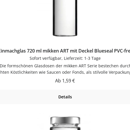
Einmachglas 720 ml mikken ART mit Deckel Blueseal PVC-fre
Sofort verfügbar, Lieferzeit: 1-3 Tage
ie formschönen Glasdosen der mikken ART Serie bestechen durch i
en Köstlichkeiten wie Saucen oder Fonds, als stilvolle Verpacku
Licht. Mit Selbstgemachtem gefüllt und einem schönen Etikett verse
Regulärer Preis:
Ab
1,59 €
n die Formgebung des Deckels ein, wodurch sich die Gläser sicher
is: Die BLUESEAL Deckel sind frei von Weichmachern und PVC. Sie 
Details
barmachung im Glas ist der BLUESEAL Deckel kurz vor seinem Einsat
der Schraubverschluss ist jedoch per Handwäsche zu reinigen und
Oberkante des Glasrandes gemessen