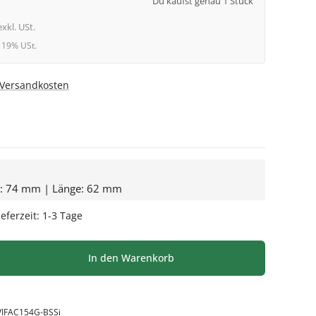
Du kaufst genau 1 Stück
exkl. USt.
l. 19% USt.
. Versandkosten
e: 74 mm | Länge: 62 mm
eferzeit: 1-3 Tage
l: Gib den gewünschten Wert ein oder be
In den Warenkorb
VIFAC154G-BSSi