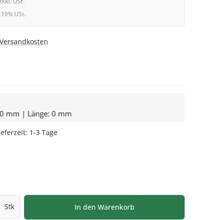
exkl. USt.
l. 19% USt.
. Versandkosten
: 0 mm | Länge: 0 mm
eferzeit: 1-3 Tage
HLEN
l: Gib den gewünschten Wert ein oder be
Stk
In den Warenkorb