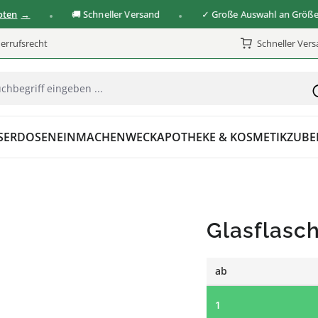
🚚 Schneller Versand
✓ Große Auswahl an Größen & 
errufsrecht
Schneller Ver
SER
DOSEN
EINMACHEN
WECK
APOTHEKE & KOSMETIK
ZUBE
Glasflasc
ab
1