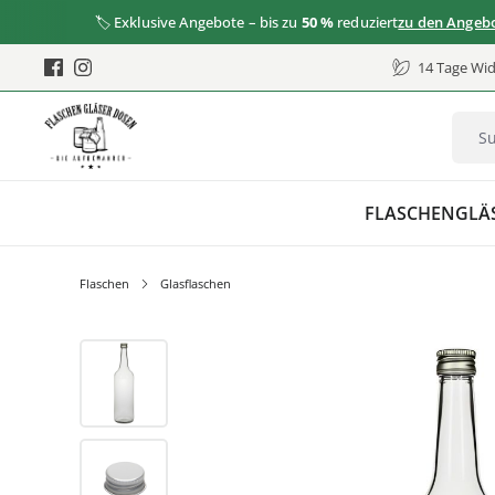
🏷️ Exklusive Angebote – bis zu
50 %
reduziert
zu den Angeboten
14 Tage Wid
FLASCHEN
GLÄ
Flaschen
Glasflaschen
Bildergalerie überspringen