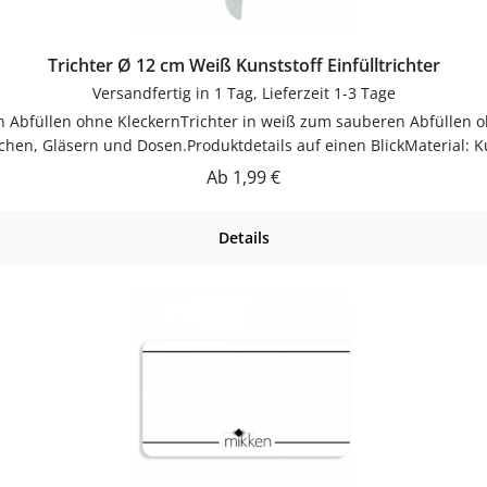
Trichter Ø 12 cm Weiß Kunststoff Einfülltrichter
Versandfertig in 1 Tag, Lieferzeit 1-3 Tage
schen, Gläsern und Dosen.Produktdetails auf einen BlickMaterial:
 in der Anwendung und langlebig im Gebrauch.PflegehinweiseNach 
Regulärer Preis:
Ab
1,99 €
llenBestelle Trichter bequem online bei flaschen-glaeser-und-dos
Details