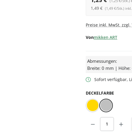
1,25 €
(1,25 €/Stk.) 
1,49 €
(1,49 €/Stk.) ink
Preise inkl. MwSt. zzgl
Von
mikken ART
Abmessungen:
Breite: 0 mm | Höhe
Sofort verfügbar, Li
AUSWÄ
DECKELFARBE
Gold
Silber
Produkt Anzah