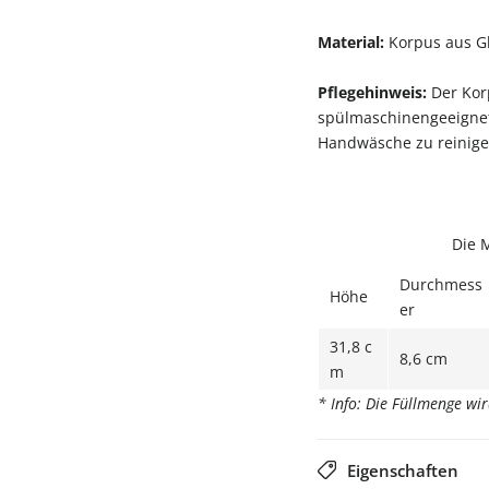
Material:
Korpus aus Gl
Pflegehinweis:
Der Korp
spülmaschinengeeignet,
Handwäsche zu reinige
Die 
Durchmess
Höhe
er
31,8 c
8,6 cm
m
* Info: Die Füllmenge wi
Eigenschaften