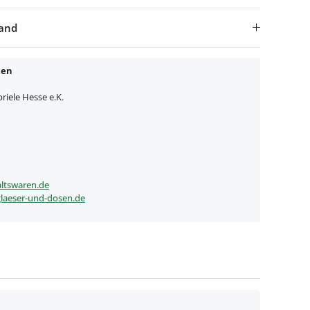
sand
nen
iele Hesse e.K.
ltswaren.de
laeser-und-dosen.de