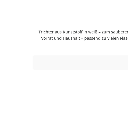
Trichter aus Kunststoff in weiß – zum sauberen Abfüllen ohne KleckernTrichter in weiß zum sauberen Abfüllen ohne Kleckern. Praktische Ergänzung für Küche,
Vorrat und Haushalt – passend zu vielen Fla
sauberen Abfüllen ohne Kleckern. Einfach
beste