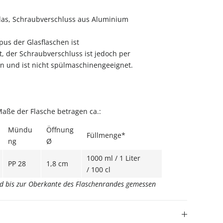
as, Schraubverschluss aus Aluminium
us der Glasflaschen ist
 der Schraubverschluss ist jedoch per
n und ist nicht spülmaschinengeeignet.
Maße der Flasche betragen ca.:
Mündu
Öffnung
Füllmenge*
ng
Ø
1000 ml / 1 Liter
PP 28
1,8 cm
/ 100 cl
rd bis zur Oberkante des Flaschenrandes gemessen