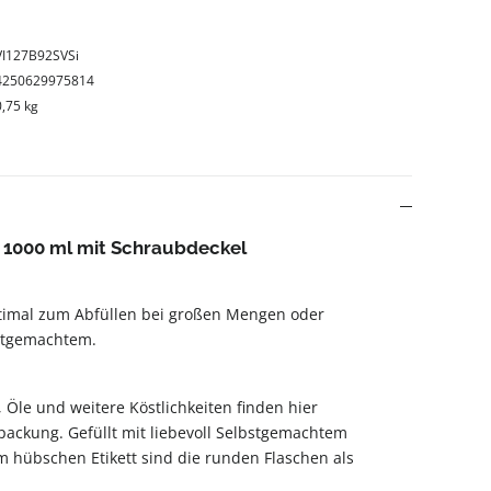
VI127B92SVSi
4250629975814
0,75 kg
 1000 ml mit Schraubdeckel
ptimal zum Abfüllen bei großen Mengen oder
stgemachtem.
 Öle und weitere Köstlichkeiten finden hier
ackung. Gefüllt mit liebevoll Selbstgemachtem
 hübschen Etikett sind die runden Flaschen als