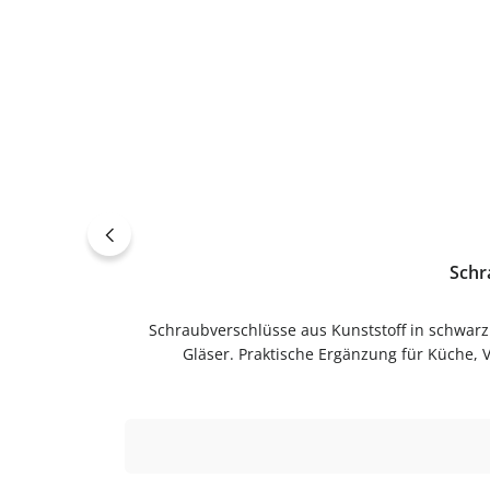
Schr
Schraubverschlüsse aus Kunststoff in schwarz – als Ersatz-Verschluss für Flaschen & GläserSchraubverschlüsse in schwarz als Ersatz-Verschluss für Flaschen &
Gläser. Praktische Ergänzung für Küche, 
KunststoffFarbe: schwarzVerwendungSch
Gebrauch.PflegehinweiseNach Gebrauch reinigenG