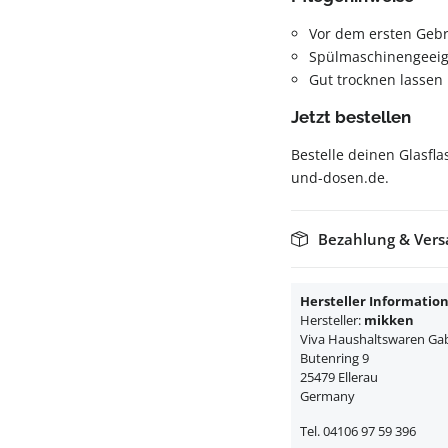
Vor dem ersten Geb
Spülmaschinengeeig
Gut trocknen lassen
Jetzt bestellen
Bestelle deinen Glasfl
und-dosen.de.
Bezahlung & Ver
Hersteller Informatio
Hersteller:
mikken
Viva Haushaltswaren Gabr
Butenring 9
25479 Ellerau
Germany
Tel. 04106 97 59 396