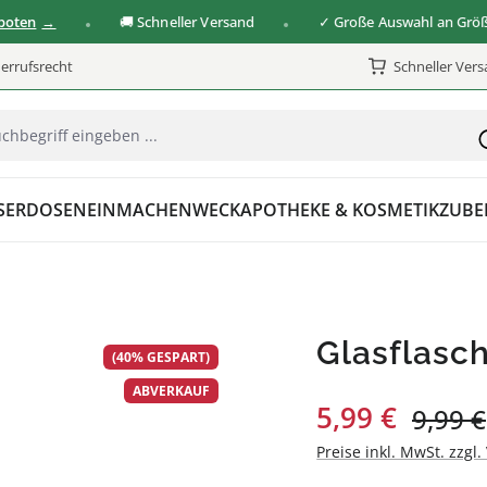
n
🚚 Schneller Versand
✓ Große Auswahl an Größen &
errufsrecht
Schneller Ver
SER
DOSEN
EINMACHEN
WECK
APOTHEKE & KOSMETIK
ZUBE
Glasflasc
(40% GESPART)
ABVERKAUF
Verkaufspreis:
5,99 €
Regulä
9,99 €
Preise inkl. MwSt. zzgl