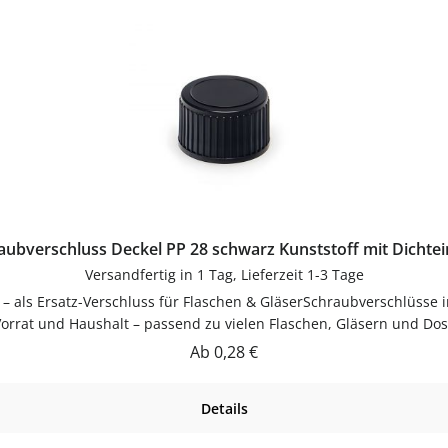
aubverschluss Deckel PP 28 schwarz Kunststoff mit Dichtei
Versandfertig in 1 Tag, Lieferzeit 1-3 Tage
Vorrat und Haushalt – passend zu vielen Flaschen, Gläsern und Dose
raubverschlüsse als Ersatz-Verschluss für Flaschen & Gläser. Ein
Regulärer Preis:
Ab
0,28 €
ut trocknen lassenJetzt bestellenBestelle Schraubverschlüsse b
Details