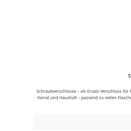
Produktgalerie überspringen
S
Schraubverschlüsse – als Ersatz-Verschluss für
Vorrat und Haushalt – passend zu vielen Flasc
Anwendung und langlebig im Gebrauch.Pflegehi