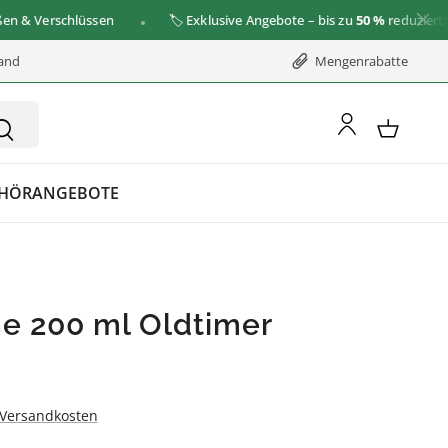
 Verschlüssen
🏷️ Exklusive Angebote – bis zu
50 %
reduziert
zu de
sand
Mengenrabatte
HÖR
ANGEBOTE
he 200 ml Oldtimer
rer Preis:
. Versandkosten