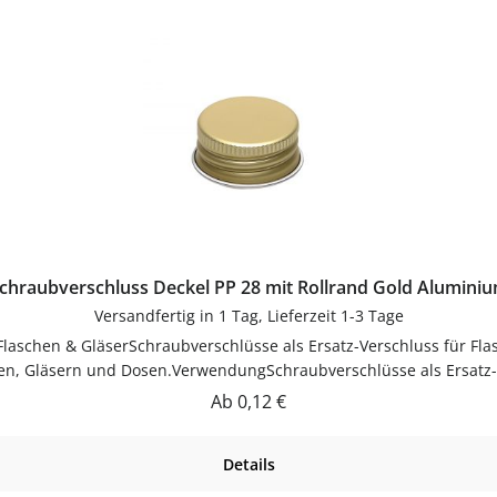
chraubverschluss Deckel PP 28 mit Rollrand Gold Alumini
Versandfertig in 1 Tag, Lieferzeit 1-3 Tage
 Flaschen & GläserSchraubverschlüsse als Ersatz-Verschluss für Fla
hen, Gläsern und Dosen.VerwendungSchraubverschlüsse als Ersatz-Ve
nweiseNach Gebrauch reinigenGut trocknen lassenJetzt bestellen
Regulärer Preis:
Ab
0,12 €
flaschen-glaeser-und-dosen.de.
Details