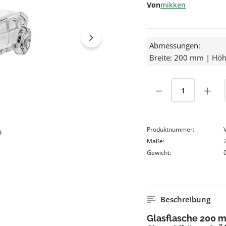
Von
mikken
Abmessungen:
Breite: 200 mm | Hö
Produkt Anzah
Produktnummer:
Maße:
Gewicht:
Beschreibung
Glasflasche 200 m