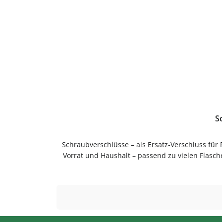
S
Schraubverschlüsse – als Ersatz-Verschluss für
Vorrat und Haushalt – passend zu vielen Flasc
Anwendung und langlebig im Gebrauch.Pflegehi