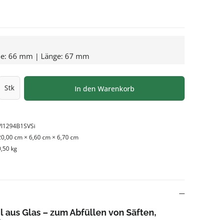
he: 66 mm | Länge: 67 mm
l: Gib den gewünschten Wert ein oder be
Stk
In den Warenkorb
VI1294B1SVSi
20,00 cm × 6,60 cm × 6,70 cm
0,50 kg
l aus Glas – zum Abfüllen von Säften,