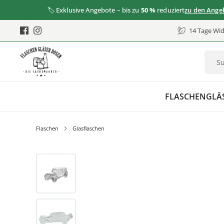
🏷️ Exklusive Angebote – bis zu
50 %
reduziert
zu den Angebote
14 Tage Wid
FLASCHEN
GLÄ
Flaschen
Glasflaschen
Bildergalerie überspringen