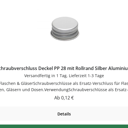
chraubverschluss Deckel PP 28 mit Rollrand Silber Alumini
Versandfertig in 1 Tag, Lieferzeit 1-3 Tage
 Flaschen & GläserSchraubverschlüsse als Ersatz-Verschluss für Fla
hen, Gläsern und Dosen.VerwendungSchraubverschlüsse als Ersatz-Ve
nweiseNach Gebrauch reinigenGut trocknen lassenJetzt bestellen
Regulärer Preis:
Ab
0,12 €
flaschen-glaeser-und-dosen.de.
Details