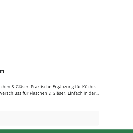
um
schen & Gläser. Praktische Ergänzung für Küche,
rschluss für Flaschen & Gläser. Einfach in der
Bestelle Schraubverschlüsse bequem online bei