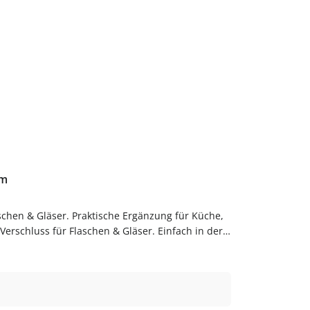
um
schen & Gläser. Praktische Ergänzung für Küche,
rschluss für Flaschen & Gläser. Einfach in der
Bestelle Schraubverschlüsse bequem online bei