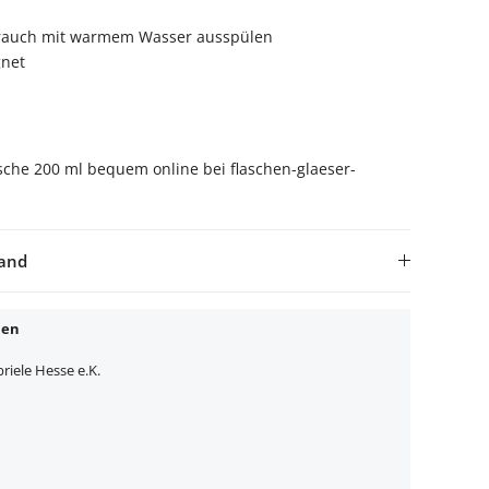
rauch mit warmem Wasser ausspülen
net
asche 200 ml bequem online bei flaschen-glaeser-
sand
nen
iele Hesse e.K.