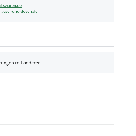
ltswaren.de
laeser-und-dosen.de
hrungen mit anderen.