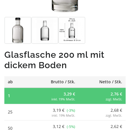
Glasflasche 200 ml mit
dickem Boden
ab
Brutto / Stk.
Netto / Stk.
3,29 €
2,76 €
1
inkl. 19% MwSt.
zzgl. MwSt.
3,19 €
2,68 €
(-3%)
25
inkl. 19% MwSt.
zzgl. MwSt.
3,12 €
2,62 €
(-5%)
50