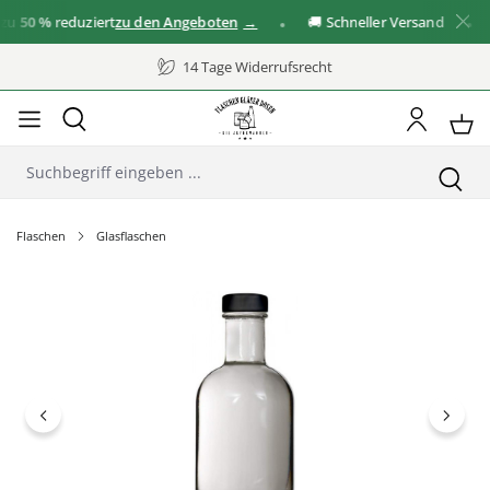
50 %
reduziert
zu den Angeboten
🚚 Schneller Versand
✓ 
14 Tage Widerrufsrecht
Flaschen
Glasflaschen
Bildergalerie überspringen