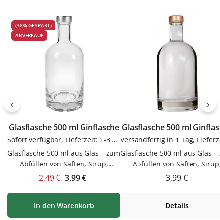
Gebrauch.PflegehinweiseNach
Gebrauch.PflegehinweiseNa
Gebrauch reinigenGut trocknen
Gebrauch reinigenGut trock
(38% GESPART)
lassenJetzt bestellenBestelle
lassenJetzt bestellenBestel
ABVERKAUF
Etiketten bequem online bei
Etiketten bequem online be
flaschen-glaeser-und-dosen.de.
flaschen-glaeser-und-dosen.
Glasflasche 500 ml Ginflasche
Glasflasche 500 ml Ginf
Sofort verfügbar, Lieferzeit: 1-3 Tage
Glasflasche 500 ml aus Glas – zum
Glasflasche 500 ml aus Glas –
Abfüllen von Säften, Sirup,
Abfüllen von Säften, Sirup
Likören & ÖlenDieser Glasflasche
Likören & ÖlenDieser Glasfla
Verkaufspreis:
Regulärer Prei
Regulärer Preis:
2,49 €
3,99 €
3,99 €
500 ml aus Glas ist zum Abfüllen
500 ml aus Glas ist zum Abfü
von Säften, Sirup, Likören & Ölen.
von Säften, Sirup, Likören & Ö
In den Warenkorb
Details
Hochwertig verarbeitet und für
Hochwertig verarbeitet und 
den täglichen Gebrauch
den täglichen Gebrauch