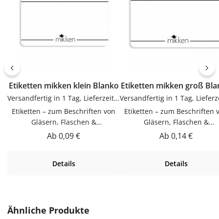
Etiketten mikken klein Blanko
Etiketten mikken groß Bl
Versandfertig in 1 Tag, Lieferzeit 1-3 Tage
Etiketten – zum Beschriften von
Etiketten – zum Beschriften 
Gläsern, Flaschen &
Gläsern, Flaschen &
DosenEtiketten zum Beschriften
DosenEtiketten zum Beschrif
Regulärer Preis:
Regulärer Preis:
Ab
0,09 €
Ab
0,14 €
von Gläsern, Flaschen & Dosen.
von Gläsern, Flaschen & Dos
Praktische Ergänzung für Küche,
Praktische Ergänzung für Kü
Details
Details
Vorrat und Haushalt – passend zu
Vorrat und Haushalt – passen
vielen Flaschen, Gläsern und
vielen Flaschen, Gläsern u
Dosen.VerwendungEtiketten zum
Dosen.VerwendungEtiketten
Beschriften von Gläsern, Flaschen
Beschriften von Gläsern, Flas
& Dosen. Einfach in der
& Dosen. Einfach in der
Produktgalerie überspringen
Ähnliche Produkte
Anwendung und langlebig im
Anwendung und langlebig 