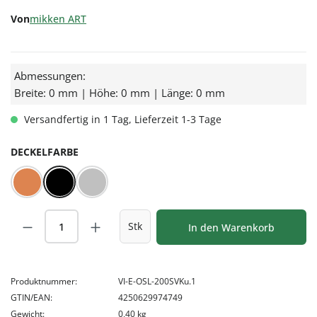
Von
mikken ART
Abmessungen:
Breite: 0 mm | Höhe: 0 mm | Länge: 0 mm
Versandfertig in 1 Tag, Lieferzeit 1-3 Tage
AUSWÄHLEN
DECKELFARBE
Kupfer
Schwarz
Silber
Produkt Anzahl: Gib den gewünschten Wert
Stk
In den Warenkorb
Produktnummer:
VI-E-OSL-200SVKu.1
GTIN/EAN:
4250629974749
Gewicht:
0,40 kg