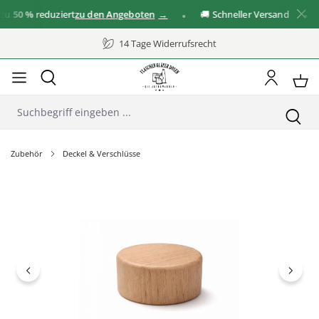
u
50 %
reduziert
zu den Angeboten
🚚 Schneller Versand
✓
14 Tage Widerrufsrecht
Zubehör
Deckel & Verschlüsse
Bildergalerie überspringen