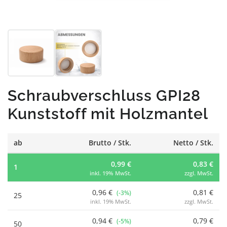
Schraubverschluss GPI28
Kunststoff mit Holzmantel
ab
Brutto / Stk.
Netto / Stk.
0,99 €
0,83 €
1
inkl. 19% MwSt.
zzgl. MwSt.
0,96 €
0,81 €
(-3%)
25
inkl. 19% MwSt.
zzgl. MwSt.
0,94 €
0,79 €
(-5%)
50