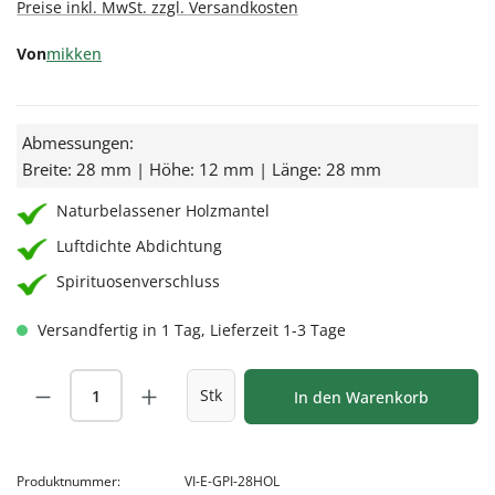
Preise inkl. MwSt. zzgl. Versandkosten
Von
mikken
Abmessungen:
Breite: 28 mm | Höhe: 12 mm | Länge: 28 mm
Naturbelassener Holzmantel
Luftdichte Abdichtung
Spirituosenverschluss
Versandfertig in 1 Tag, Lieferzeit 1-3 Tage
Produkt Anzahl: Gib den gewünschten Wert
Stk
In den Warenkorb
Produktnummer:
VI-E-GPI-28HOL