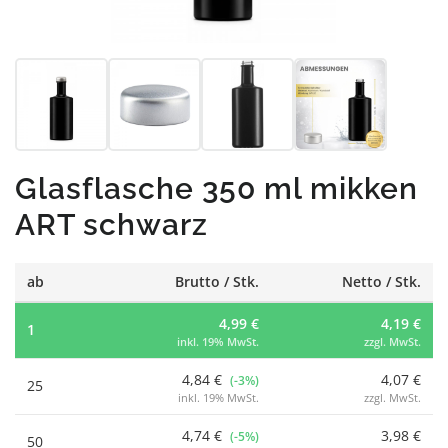
Glasflasche 350 ml mikken
ART schwarz
ab
Brutto / Stk.
Netto / Stk.
4,99 €
4,19 €
1
inkl. 19% MwSt.
zzgl. MwSt.
4,84 €
4,07 €
(-3%)
25
inkl. 19% MwSt.
zzgl. MwSt.
4,74 €
3,98 €
(-5%)
50