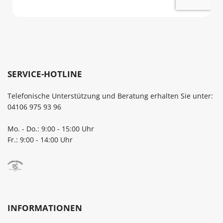
abspülenGut trocknen lassen
Rückstände zu vermeidenJet
Ölflasche bestellenBring Stil
Ordnung an deinen Esstisc
Bestelle deine Ölflasche 500 m
schwarz bequem online be
flaschen-glaeser-und-dosen.
SERVICE-HOTLINE
Telefonische Unterstützung und Beratung erhalten Sie unter:
04106 975 93 96
Mo. - Do.: 9:00 - 15:00 Uhr
Fr.: 9:00 - 14:00 Uhr
INFORMATIONEN