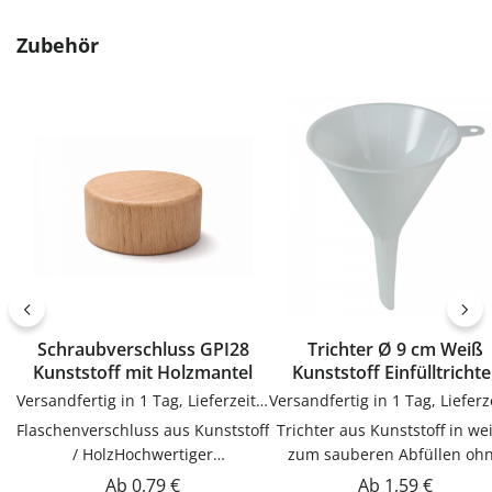
Produktgalerie überspringen
Zubehör
Schraubverschluss GPI28
Trichter Ø 9 cm Weiß
Kunststoff mit Holzmantel
Kunststoff Einfülltrichte
Versandfertig in 1 Tag, Lieferzeit 1-3 Tage
Flaschenverschluss aus Kunststoff
Trichter aus Kunststoff in weiß –
/ HolzHochwertiger
zum sauberen Abfüllen oh
Schraubverschluss für Flaschen
KleckernTrichter in weiß zum
Regulärer Preis:
Regulärer Preis:
Ab
0,79 €
Ab
1,59 €