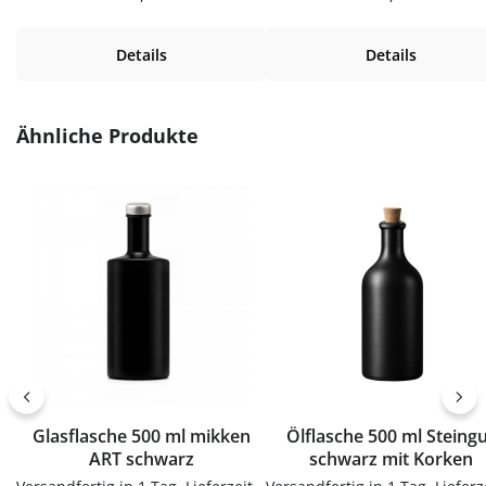
mit GPI 28 Gewinde. Innen
sauberen Abfüllen ohne Kleck
Kunststoff und aussen ummantelt
Praktische Ergänzung für Kü
Details
Details
mit Holz gibt dieser
Vorrat und Haushalt – passen
Schraubdeckel der Flasche eine
vielen Flaschen, Gläsern u
besonders ansprechend
Dosen.Produktdetails auf ei
Aussehen.Produktdetails auf
BlickMaterial: KunststoffFar
Produktgalerie überspringen
Ähnliche Produkte
einen BlickMaterial: Kunststoff /
weißVerwendungTrichter z
HolzVerwendungSchraubverschlu
sauberen Abfüllen ohne Kleck
ss für Flaschen mit Gewinde
Einfach in der Anwendung 
GPI28PflegehinweiseNur
langlebig im
HandwäscheJetzt
Gebrauch.PflegehinweiseNa
bestellenBestelle
Gebrauch reinigenGut trock
Schraubverschlüsse für Flaschen
lassenJetzt bestellenBestel
bequem online bei flaschen-
Trichter bequem online be
glaeser-und-dosen.de.
flaschen-glaeser-und-dosen.
Glasflasche 500 ml mikken
Ölflasche 500 ml Steing
ART schwarz
schwarz mit Korken