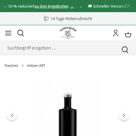
u
50 %
reduziert
zu den Angeboten
🚚 Schneller Versand
✓
14 Tage Widerrufsrecht
Flaschen
mikken ART
Bildergalerie überspringen