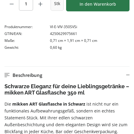
Produkt Anzahl: Gib den gewünschten Wert
Stk
In den Warenkorb
Produktnummer:
VI-E-VIV-350SVSi
GTIN/EAN:
4250629975661
Maße:
0,71 cm × 1,91 cm × 0,71 cm
Gewicht:
0,60 kg
Beschreibung
Schwarze Eleganz für deine Lieblingsgetränke –
mikken ART Glasflasche 350 ml
Die
mikken ART Glasflasche in Schwarz
ist nicht nur ein
funktionales Aufbewahrungsgefäß, sondern ein echtes
Statement-Stück. Mit ihrer edlen schwarzen
Außenbeschichtung und dem eleganten Design wird sie zum
Blickfang in jeder Küche, Bar oder Geschenkverpackung.