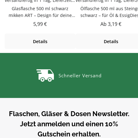
Versandfertig in 1 Tag, Lieferzeit 1-3 Tage
Glasflasche 500 ml schwarz
Ölflasche 500 ml aus Steing
mikken ART – Design für deine
schwarz – für Öl & EssigDie
KücheDer Glasflasche 500 ml in
Steingutflasche mit 500 m
Regulärer Preis:
Regulärer Preis:
5,99 €
Ab
3,19 €
schwarz von mikken ART
Fassungsvermögen in schwarz
verbindet klares Design mit
optimal zum Befüllen mit
Details
Details
praktischer Funktion. Hochwertig
Olivenöl, Essig oder
verarbeitet und vielseitig
selbstgemachten Kreationen.
einsetzbar – zum Abfüllen von
blickdichte Steingut schützt 
Säften, Sirup, Likören &
Inhalt vor Licht und sieht a
Ölen.Material GlasGlas ist
Esstisch und Arbeitsplatte
Schneller Versand
geschmacksneutral, gut zu
hochwertig aus.Verschluss 
reinigen und beliebig
KorkenDer Korkverschluss h
wiederbefüllbar.Produktdetails
den Inhalt sicher und verleiht
auf einen BlickFüllmenge: ca. 500
Flasche eine natürliche,
mlMaterial: GlasFarbe:
dekorative Note – perfekt z
schwarzSpülmaschinengeeignetVi
Aufbewahren und Verschen
Flaschen, Gläser & Dosen Newsletter.
elseitig einsetzbarUnsere
selbstgemachter Öle und
Jetzt anmelden und einen 10%
Glasflaschen sind Zum Abfüllen
Liköre.Hochwertiges
von Säften, Sirup, Likören, Ölen
SteingutSteingut ist blickdic
Gutschein erhalten.
und weiteren Flüssigkeiten –
geschmacksneutral und