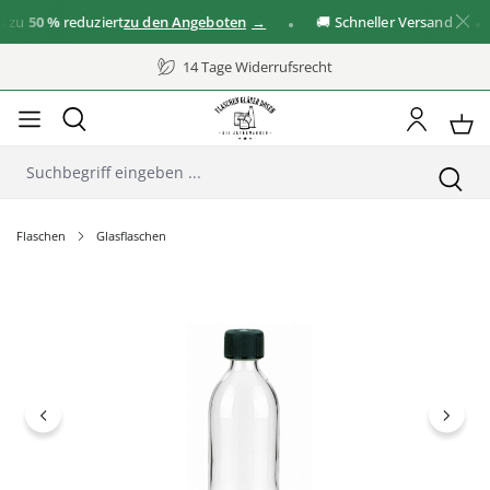
u
50 %
reduziert
zu den Angeboten
🚚 Schneller Versand
✓
14 Tage Widerrufsrecht
Flaschen
Glasflaschen
Bildergalerie überspringen