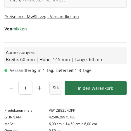
(1,49 €/Stk.) inkl. 19% USt.
Preise inkl. MwSt. zzgl. Versandkosten
Von
mikken
Abmessungen:
Breite: 60 mm | Höhe: 145 mm | Länge: 60 mm
Versandfertig in 1 Tag, Lieferzeit 1-3 Tage
Produkt Anzahl: Gib den gewünschten Wert
Stk
In den Warenkorb
Produktnummer:
VI912B825ROPP
GTIN/EAN:
4250629975180
Maße:
6,00 cm × 14,50 cm × 6,00 cm
Gewicht:
0,30 kg