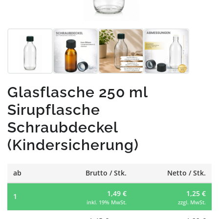
Glasflasche 250 ml
Sirupflasche
Schraubdeckel
(Kindersicherung)
ab
Brutto / Stk.
Netto / Stk.
1,49 €
1,25 €
1
inkl. 19% MwSt.
zzgl. MwSt.