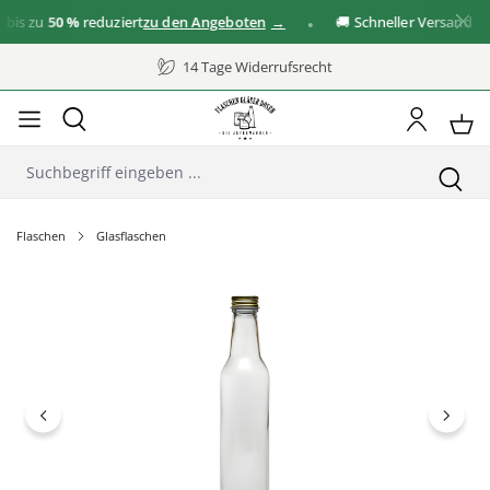
is zu
50 %
reduziert
zu den Angeboten
🚚 Schneller Versand
14 Tage Widerrufsrecht
Flaschen
Glasflaschen
Bildergalerie überspringen