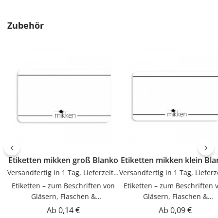
Produktgalerie überspringen
Zubehör
Etiketten mikken groß Blanko
Etiketten mikken klein Bl
Versandfertig in 1 Tag, Lieferzeit 1-3 Tage
Etiketten – zum Beschriften von
Etiketten – zum Beschriften 
Gläsern, Flaschen &
Gläsern, Flaschen &
DosenEtiketten zum Beschriften
DosenEtiketten zum Beschrif
Regulärer Preis:
Regulärer Preis:
Ab
0,14 €
Ab
0,09 €
von Gläsern, Flaschen & Dosen.
von Gläsern, Flaschen & Dos