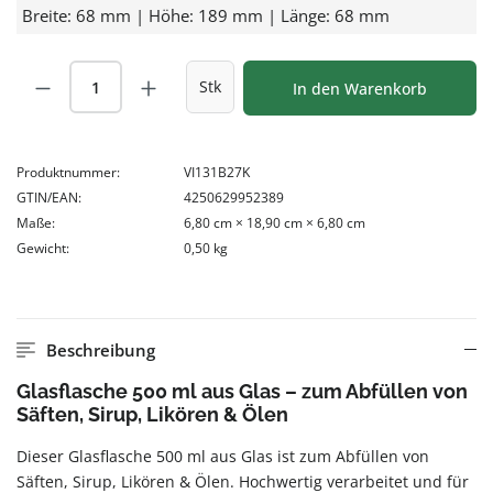
Breite: 68 mm | Höhe: 189 mm | Länge: 68 mm
Produkt Anzahl: Gib den gewünschten Wert
Stk
In den Warenkorb
Produktnummer:
VI131B27K
GTIN/EAN:
4250629952389
Maße:
6,80 cm × 18,90 cm × 6,80 cm
Gewicht:
0,50 kg
Beschreibung
Glasflasche 500 ml aus Glas – zum Abfüllen von
Säften, Sirup, Likören & Ölen
Dieser Glasflasche 500 ml aus Glas ist zum Abfüllen von
Säften, Sirup, Likören & Ölen. Hochwertig verarbeitet und für