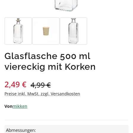
Glasflasche 500 ml
viereckig mit Korken
Verkaufspreis:
2,49 €
Regulärer Preis:
4,99 €
Preise inkl. MwSt. zzgl. Versandkosten
Von
mikken
Abmessungen: