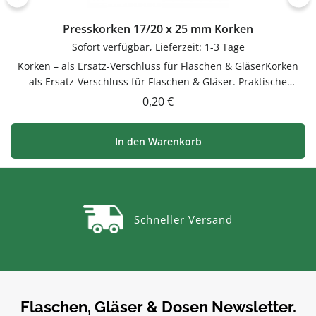
Presskorken 17/20 x 25 mm Korken
Sofort verfügbar, Lieferzeit: 1-3 Tage
Korken – als Ersatz-Verschluss für Flaschen & GläserKorken
als Ersatz-Verschluss für Flaschen & Gläser. Praktische
Ergänzung für Küche, Vorrat und Haushalt – passend zu
Regulärer Preis:
0,20 €
vielen Flaschen, Gläsern und Dosen.VerwendungKorken als
Ersatz-Verschluss für Flaschen & Gläser. Einfach in der
In den Warenkorb
Anwendung und langlebig im Gebrauch.PflegehinweiseNach
Gebrauch reinigenGut trocknen lassenJetzt bestellenBestelle
Korken bequem online bei flaschen-glaeser-und-dosen.de.
Schneller Versand
Flaschen, Gläser & Dosen Newsletter.