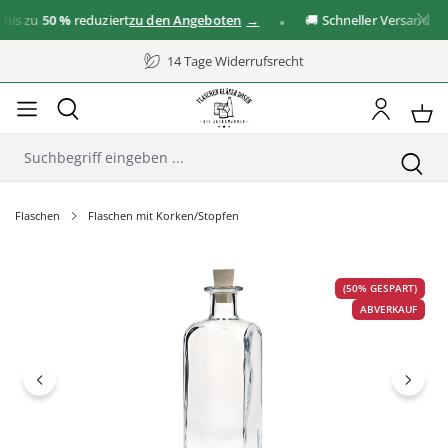
is zu
50 %
reduziert
zu den Angeboten
🚚 Schneller Versand
14 Tage Widerrufsrecht
Flaschen
Flaschen mit Korken/Stopfen
Bildergalerie überspringen
(50% GESPART)
ABVERKAUF